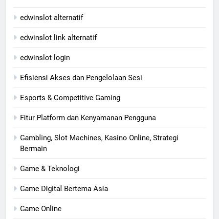
edwinslot alternatif
edwinslot link alternatif
edwinslot login
Efisiensi Akses dan Pengelolaan Sesi
Esports & Competitive Gaming
Fitur Platform dan Kenyamanan Pengguna
Gambling, Slot Machines, Kasino Online, Strategi
Bermain
Game & Teknologi
Game Digital Bertema Asia
Game Online