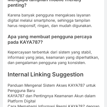
penting?
Karena banyak pengguna mengakses layanan
digital melalui smartphone, sehingga tampilan
harus responsif, ringan, dan mudah digunakan.
Apa yang membuat pengguna percaya
pada KAYA787?
Kepercayaan terbentuk dari sistem yang stabil,
informasi yang jelas, keamanan yang diperhatikan,
dan pengalaman pengguna yang konsisten.
Internal Linking Suggestion
Panduan Mengenal Sistem Akses KAYA787 untuk
Pengguna Baru
KAYA787 dan Pentingnya Keamanan Akun dalam
Platform Digital
Cara Memahami Informasi Resmi KAYA787 dengan