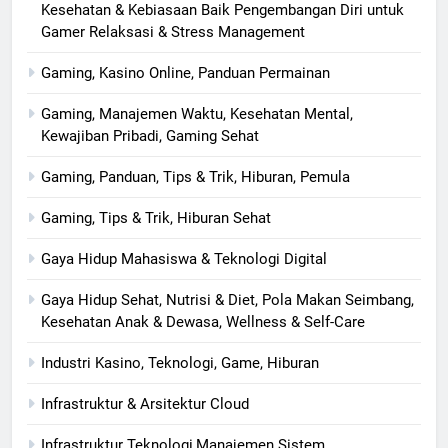
Kesehatan & Kebiasaan Baik Pengembangan Diri untuk
Gamer Relaksasi & Stress Management
Gaming, Kasino Online, Panduan Permainan
Gaming, Manajemen Waktu, Kesehatan Mental,
Kewajiban Pribadi, Gaming Sehat
Gaming, Panduan, Tips & Trik, Hiburan, Pemula
Gaming, Tips & Trik, Hiburan Sehat
Gaya Hidup Mahasiswa & Teknologi Digital
Gaya Hidup Sehat, Nutrisi & Diet, Pola Makan Seimbang,
Kesehatan Anak & Dewasa, Wellness & Self-Care
Industri Kasino, Teknologi, Game, Hiburan
Infrastruktur & Arsitektur Cloud
Infrastruktur Teknologi,Manajemen Sistem