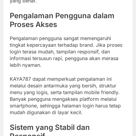
yang benar.
Pengalaman Pengguna dalam
Proses Akses
Pengalaman pengguna sangat memengaruhi
tingkat kepercayaan terhadap brand. Jika proses
login terasa mudah, tampilan responsif, dan
informasi tersusun rapi, pengguna akan merasa
lebih nyaman.
KAYA787 dapat memperkuat pengalaman ini
melalui desain antarmuka yang bersih, struktur
menu yang logis, serta tampilan mobile friendly.
Banyak pengguna mengakses platform melalui
smartphone, sehingga halaman login harus tetap
mudah digunakan di layar kecil.
Sistem yang Stabil dan