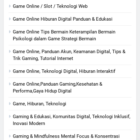
Game Online / Slot / Teknologi Web
Game Online Hiburan Digital Panduan & Edukasi
Game Online Tips Bermain Keterampilan Bermain
Psikologi dalam Game Strategi Bermain
Game Online, Panduan Akun, Keamanan Digital, Tips &
Trik Gaming, Tutorial Internet
Game Online, Teknologi Digital, Hiburan Interaktif
Game Online,Panduan Gaming,Kesehatan &
Performa,Gaya Hidup Digital
Game, Hiburan, Teknologi
Gaming & Edukasi, Komunitas Digital, Teknologi Inklusif,
Inovasi Modern
Gaming & Mindfulness Mental Focus & Konsentrasi