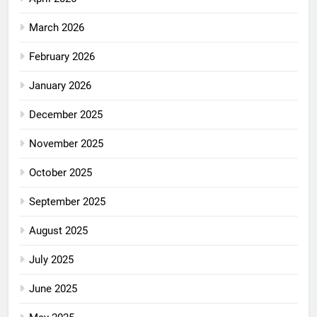
March 2026
February 2026
January 2026
December 2025
November 2025
October 2025
September 2025
August 2025
July 2025
June 2025