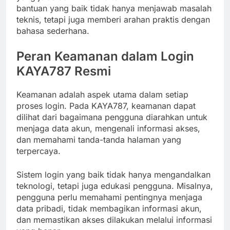
bantuan yang baik tidak hanya menjawab masalah
teknis, tetapi juga memberi arahan praktis dengan
bahasa sederhana.
Peran Keamanan dalam Login
KAYA787 Resmi
Keamanan adalah aspek utama dalam setiap
proses login. Pada KAYA787, keamanan dapat
dilihat dari bagaimana pengguna diarahkan untuk
menjaga data akun, mengenali informasi akses,
dan memahami tanda-tanda halaman yang
terpercaya.
Sistem login yang baik tidak hanya mengandalkan
teknologi, tetapi juga edukasi pengguna. Misalnya,
pengguna perlu memahami pentingnya menjaga
data pribadi, tidak membagikan informasi akun,
dan memastikan akses dilakukan melalui informasi