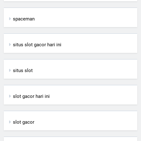
spaceman
situs slot gacor hari ini
situs slot
slot gacor hari ini
slot gacor