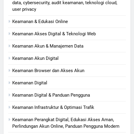
data, cybersecurity, audit keamanan, teknologi cloud,
user privacy
Keamanan & Edukasi Online
Keamanan Akses Digital & Teknologi Web
Keamanan Akun & Manajemen Data
Keamanan Akun Digital
Keamanan Browser dan Akses Akun
Keamanan Digital
Keamanan Digital & Panduan Pengguna
Keamanan Infrastruktur & Optimasi Trafik
Keamanan Perangkat Digital, Edukasi Akses Aman,
Perlindungan Akun Online, Panduan Pengguna Modern