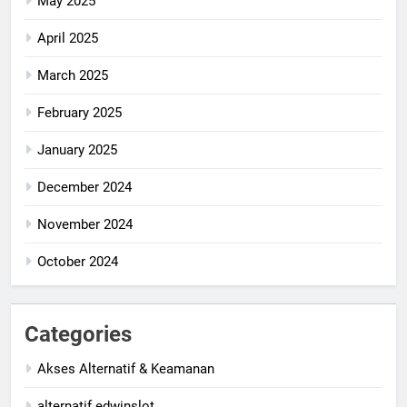
May 2025
April 2025
March 2025
February 2025
January 2025
December 2024
November 2024
October 2024
Categories
Akses Alternatif & Keamanan
alternatif edwinslot