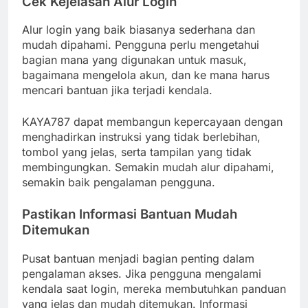
Cek Kejelasan Alur Login
Alur login yang baik biasanya sederhana dan
mudah dipahami. Pengguna perlu mengetahui
bagian mana yang digunakan untuk masuk,
bagaimana mengelola akun, dan ke mana harus
mencari bantuan jika terjadi kendala.
KAYA787 dapat membangun kepercayaan dengan
menghadirkan instruksi yang tidak berlebihan,
tombol yang jelas, serta tampilan yang tidak
membingungkan. Semakin mudah alur dipahami,
semakin baik pengalaman pengguna.
Pastikan Informasi Bantuan Mudah
Ditemukan
Pusat bantuan menjadi bagian penting dalam
pengalaman akses. Jika pengguna mengalami
kendala saat login, mereka membutuhkan panduan
yang jelas dan mudah ditemukan. Informasi