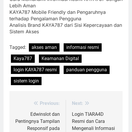
Lebih Aman
KAYA787 Mobile Friendly dan Pengaruhnya
terhadap Pengalaman Pengguna
Analisis Brand KAYA787 dari Sisi Kepercayaan dan
Sistem Akses
Tagged:
akses aman
informasi resmi
Kaya787
Keamanan Digital
login KAYA787 resmi
panduan pengguna
sistem login
Previous:
Next:
Post
navigation
Edwinslot dan
Login TIARA4D
Pentingnya Tampilan
Resmi dan Cara
Responsif pada
Mengenali Informasi