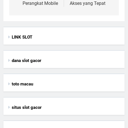
Perangkat Mobile
Akses yang Tepat
LINK SLOT
dana slot gacor
toto macau
situs slot gacor