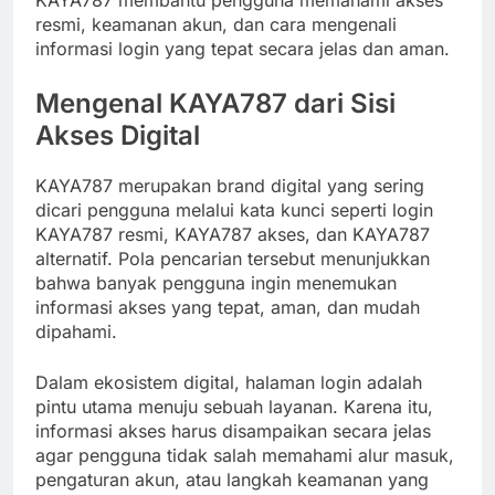
KAYA787 membantu pengguna memahami akses
resmi, keamanan akun, dan cara mengenali
informasi login yang tepat secara jelas dan aman.
Mengenal KAYA787 dari Sisi
Akses Digital
KAYA787 merupakan brand digital yang sering
dicari pengguna melalui kata kunci seperti login
KAYA787 resmi, KAYA787 akses, dan KAYA787
alternatif. Pola pencarian tersebut menunjukkan
bahwa banyak pengguna ingin menemukan
informasi akses yang tepat, aman, dan mudah
dipahami.
Dalam ekosistem digital, halaman login adalah
pintu utama menuju sebuah layanan. Karena itu,
informasi akses harus disampaikan secara jelas
agar pengguna tidak salah memahami alur masuk,
pengaturan akun, atau langkah keamanan yang