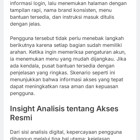
informasi login, lalu menemukan halaman dengan
tampilan rapi, nama brand konsisten, menu
bantuan tersedia, dan instruksi masuk ditulis
dengan jelas.
Pengguna tersebut tidak perlu menebak langkah
berikutnya karena setiap bagian sudah memiliki
arahan. Ketika ingin memeriksa pengaturan akun,
ia menemukan menu yang mudah dijangkau. Jika
ada kendala, pusat bantuan tersedia dengan
penjelasan yang ringkas. Skenario seperti ini
menunjukkan bahwa informasi akses yang tepat
dapat meningkatkan rasa aman dan kepuasan
pengguna.
Insight Analisis tentang Akses
Resmi
Dari sisi analisis digital, kepercayaan pengguna
dibangun melalui tiga hal utama: kejelasan