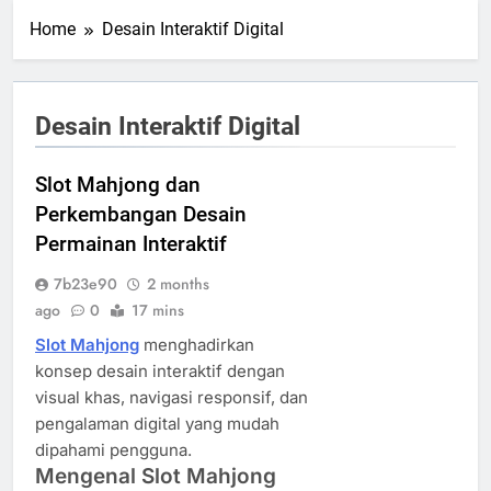
Home
Desain Interaktif Digital
Desain Interaktif Digital
Slot Mahjong dan
Perkembangan Desain
Permainan Interaktif
7b23e90
2 months
ago
0
17 mins
Slot Mahjong
menghadirkan
konsep desain interaktif dengan
visual khas, navigasi responsif, dan
pengalaman digital yang mudah
dipahami pengguna.
Mengenal Slot Mahjong