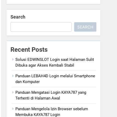
Search
SEARCH
Recent Posts
Solusi EDWINSLOT Login saat Halaman Sulit
Dibuka agar Akses Kembali Stabil
Panduan LEBAH4D Login melalui Smartphone
dan Komputer
Panduan Mengatasi Login KAYA787 yang
Terhenti di Halaman Awal
Panduan Mengelola Izin Browser sebelum
Membuka KAYA787 Login