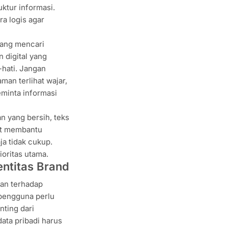
tur informasi.
ra logis agar
yang mencari
digital yang
-hati. Jangan
an terlihat wajar,
eminta informasi
n yang bersih, teks
at membantu
a tidak cukup.
ioritas utama.
ntitas Brand
ian terhadap
pengguna perlu
ting dari
ata pribadi harus