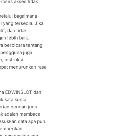
proses akses tidak
melalui bagaimana
 yang tersedia. Jika
f, dan tidak
an lebih baik.
a berbicara tentang
l pengguna juga
, instruksi
dapat menurunkan rasa
ama EDWINSLOT dan
ik kata kunci
rian dengan judul
ijak adalah membaca
asukkan data apa pun.
memberikan
en, dan apakah ada