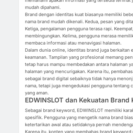
memahami apakah informasi yang tersedia terlihat j
mudah dipahami.
Brand dengan identitas kuat biasanya memiliki bebe
nama brand mudah dikenali. Kedua, pesan yang dita
Ketiga, pengalaman pengguna terasa rapi. Keempat, 
membingungkan. Kelima, pengguna merasa memiliki
membaca informasi atau menavigasi halaman.
Dalam dunia online, identitas brand juga berkaitan 
keamanan. Tampilan yang profesional memang pent
tetap harus mampu membedakan antara halaman ya
halaman yang mencurigakan. Karena itu, pembah
sebagai brand digital sebaiknya tidak hanya menon
nama, tetapi juga mengedukasi pengguna tentang c
yang aman.
EDWINSLOT dan Kekuatan Brand
Sebagai brand keyword, EDWINSLOT memiliki karak
spesifik. Pengguna yang mengetik nama brand bias
ketertarikan awal atau setidaknya pernah mendeng
Karena itu, konten yang membahas brand keyword