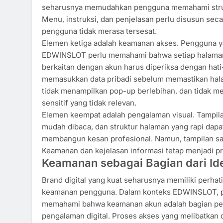
seharusnya memudahkan pengguna memahami struk
Menu, instruksi, dan penjelasan perlu disusun seca
pengguna tidak merasa tersesat.
Elemen ketiga adalah keamanan akses. Pengguna 
EDWINSLOT perlu memahami bahwa setiap halaman 
berkaitan dengan akun harus diperiksa dengan hati
memasukkan data pribadi sebelum memastikan halam
tidak menampilkan pop-up berlebihan, dan tidak m
sensitif yang tidak relevan.
Elemen keempat adalah pengalaman visual. Tampila
mudah dibaca, dan struktur halaman yang rapi dap
membangun kesan profesional. Namun, tampilan saj
Keamanan dan kejelasan informasi tetap menjadi pr
Keamanan sebagai Bagian dari Ide
Brand digital yang kuat seharusnya memiliki perhat
keamanan pengguna. Dalam konteks EDWINSLOT, 
memahami bahwa keamanan akun adalah bagian pen
pengalaman digital. Proses akses yang melibatkan d