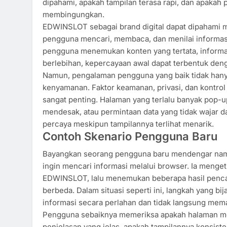
dipahami, apakah tampilan terasa rapi, dan apakah 
membingungkan.
EDWINSLOT sebagai brand digital dapat dipahami 
pengguna mencari, membaca, dan menilai informasi
pengguna menemukan konten yang tertata, informati
berlebihan, kepercayaan awal dapat terbentuk deng
Namun, pengalaman pengguna yang baik tidak hany
kenyamanan. Faktor keamanan, privasi, dan kontro
sangat penting. Halaman yang terlalu banyak pop-up
mendesak, atau permintaan data yang tidak wajar 
percaya meskipun tampilannya terlihat menarik.
Contoh Skenario Pengguna Baru
Bayangkan seorang pengguna baru mendengar n
ingin mencari informasi melalui browser. Ia menget
EDWINSLOT, lalu menemukan beberapa hasil penca
berbeda. Dalam situasi seperti ini, langkah yang b
informasi secara perlahan dan tidak langsung mem
Pengguna sebaiknya memeriksa apakah halaman 
penjelasan yang jelas, apakah tampilannya konsist