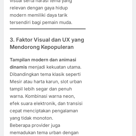
visual serta narasi tema yang
relevan dengan gaya hidup
modern memiliki daya tarik
tersendiri bagi pemain muda.
3. Faktor Visual dan UX yang
Mendorong Kepopuleran
Tampilan modern dan animasi
dinamis
menjadi kekuatan utama.
Dibandingkan tema klasik seperti
Mesir atau harta karun, slot urban
tampil lebih segar dan penuh
warna. Kombinasi warna neon,
efek suara elektronik, dan transisi
cepat menciptakan pengalaman
yang tidak monoton.
Beberapa provider juga
memadukan tema urban dengan