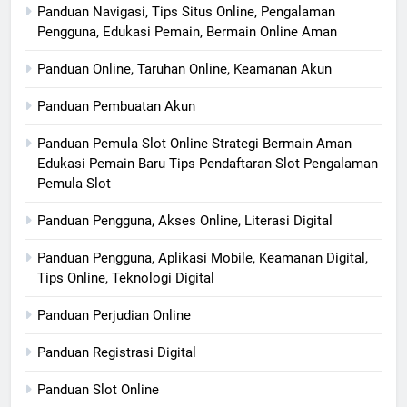
Panduan Navigasi, Tips Situs Online, Pengalaman
Pengguna, Edukasi Pemain, Bermain Online Aman
Panduan Online, Taruhan Online, Keamanan Akun
Panduan Pembuatan Akun
Panduan Pemula Slot Online Strategi Bermain Aman
Edukasi Pemain Baru Tips Pendaftaran Slot Pengalaman
Pemula Slot
Panduan Pengguna, Akses Online, Literasi Digital
Panduan Pengguna, Aplikasi Mobile, Keamanan Digital,
Tips Online, Teknologi Digital
Panduan Perjudian Online
Panduan Registrasi Digital
Panduan Slot Online