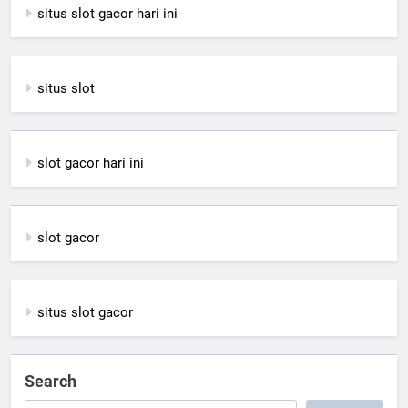
situs slot gacor hari ini
situs slot
slot gacor hari ini
slot gacor
situs slot gacor
Search