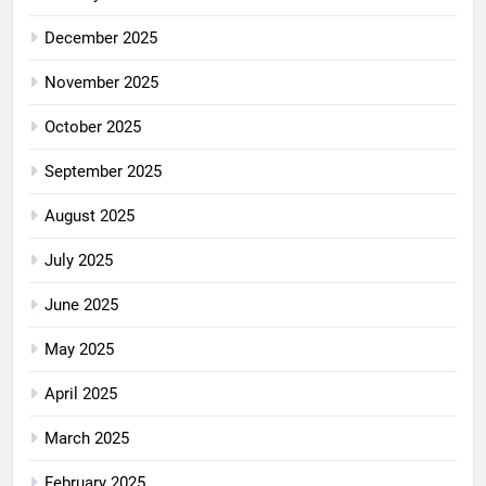
December 2025
November 2025
October 2025
September 2025
August 2025
July 2025
June 2025
May 2025
April 2025
March 2025
February 2025