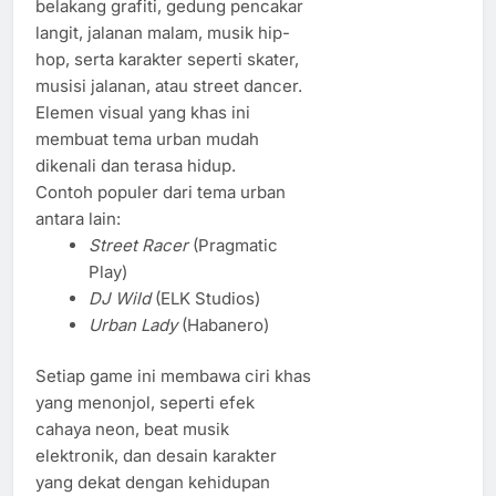
belakang grafiti, gedung pencakar
langit, jalanan malam, musik hip-
hop, serta karakter seperti skater,
musisi jalanan, atau street dancer.
Elemen visual yang khas ini
membuat tema urban mudah
dikenali dan terasa hidup.
Contoh populer dari tema urban
antara lain:
Street Racer
(Pragmatic
Play)
DJ Wild
(ELK Studios)
Urban Lady
(Habanero)
Setiap game ini membawa ciri khas
yang menonjol, seperti efek
cahaya neon, beat musik
elektronik, dan desain karakter
yang dekat dengan kehidupan