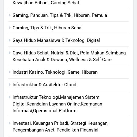
Kewajiban Pribadi, Gaming Sehat
Gaming, Panduan, Tips & Trik, Hiburan, Pemula
Gaming, Tips & Trik, Hiburan Sehat
Gaya Hidup Mahasiswa & Teknologi Digital
Gaya Hidup Sehat, Nutrisi & Diet, Pola Makan Seimbang,
Kesehatan Anak & Dewasa, Wellness & Self-Care
Industri Kasino, Teknologi, Game, Hiburan
Infrastruktur & Arsitektur Cloud
Infrastruktur Teknologi,Manajemen Sistem
Digital,Keandalan Layanan Online,Keamanan
Informasi,Operasional Platform
Investasi, Keuangan Pribadi, Strategi Keuangan,
Pengembangan Aset, Pendidikan Finansial