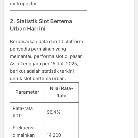
metropolitan.
2. Statistik Slot Bertema
Urban Hari Ini
Berdasarkan data dari 10 platform
penyedia permainan yang
memantau performa slot di pasar
Asia Tenggara per 15 Juli 2025,
berikut adalah statistik terkini
untuk slot bertema urban:
Nilai Rata-
Parameter
Rata
Rata-rata
96,4%
RTP
Frekuensi
dimainkan
14,200