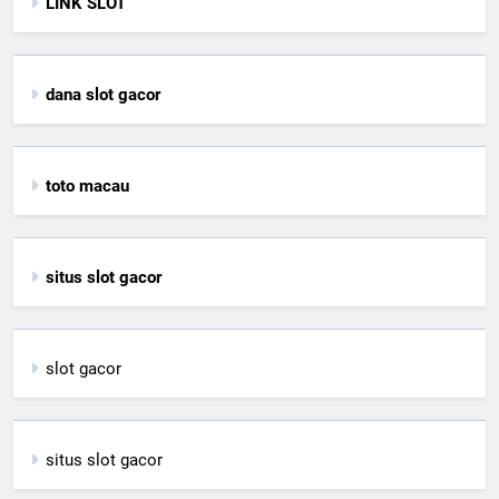
LINK SLOT
dana slot gacor
toto macau
situs slot gacor
slot gacor
situs slot gacor