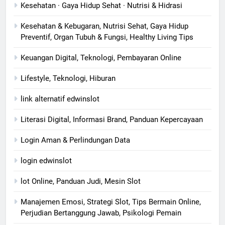
Kesehatan · Gaya Hidup Sehat · Nutrisi & Hidrasi
Kesehatan & Kebugaran, Nutrisi Sehat, Gaya Hidup
Preventif, Organ Tubuh & Fungsi, Healthy Living Tips
Keuangan Digital, Teknologi, Pembayaran Online
Lifestyle, Teknologi, Hiburan
link alternatif edwinslot
Literasi Digital, Informasi Brand, Panduan Kepercayaan
Login Aman & Perlindungan Data
login edwinslot
lot Online, Panduan Judi, Mesin Slot
Manajemen Emosi, Strategi Slot, Tips Bermain Online,
Perjudian Bertanggung Jawab, Psikologi Pemain