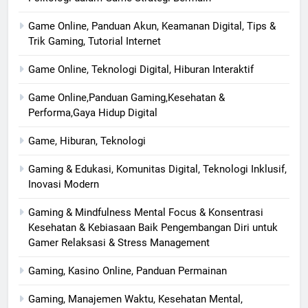
Game Online, Panduan Akun, Keamanan Digital, Tips &
Trik Gaming, Tutorial Internet
Game Online, Teknologi Digital, Hiburan Interaktif
Game Online,Panduan Gaming,Kesehatan &
Performa,Gaya Hidup Digital
Game, Hiburan, Teknologi
Gaming & Edukasi, Komunitas Digital, Teknologi Inklusif,
Inovasi Modern
Gaming & Mindfulness Mental Focus & Konsentrasi
Kesehatan & Kebiasaan Baik Pengembangan Diri untuk
Gamer Relaksasi & Stress Management
Gaming, Kasino Online, Panduan Permainan
Gaming, Manajemen Waktu, Kesehatan Mental,