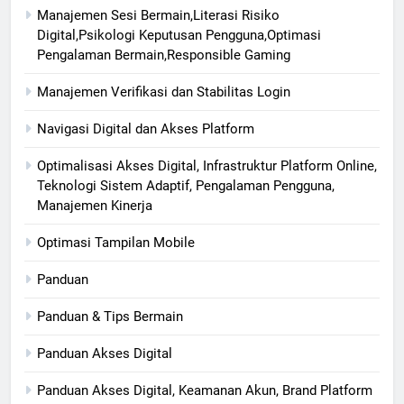
Manajemen Sesi Bermain,Literasi Risiko
Digital,Psikologi Keputusan Pengguna,Optimasi
Pengalaman Bermain,Responsible Gaming
Manajemen Verifikasi dan Stabilitas Login
Navigasi Digital dan Akses Platform
Optimalisasi Akses Digital, Infrastruktur Platform Online,
Teknologi Sistem Adaptif, Pengalaman Pengguna,
Manajemen Kinerja
Optimasi Tampilan Mobile
Panduan
Panduan & Tips Bermain
Panduan Akses Digital
Panduan Akses Digital, Keamanan Akun, Brand Platform