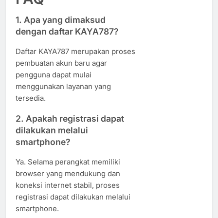
1. Apa yang dimaksud
dengan daftar KAYA787?
Daftar KAYA787 merupakan proses
pembuatan akun baru agar
pengguna dapat mulai
menggunakan layanan yang
tersedia.
2. Apakah registrasi dapat
dilakukan melalui
smartphone?
Ya. Selama perangkat memiliki
browser yang mendukung dan
koneksi internet stabil, proses
registrasi dapat dilakukan melalui
smartphone.