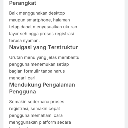
Perangkat
Baik menggunakan desktop
maupun smartphone, halaman
tetap dapat menyesuaikan ukuran
layar sehingga proses registrasi
terasa nyaman.
Navigasi yang Terstruktur
Urutan menu yang jelas membantu
pengguna menemukan setiap
bagian formulir tanpa harus
mencari-cari.
Mendukung Pengalaman
Pengguna
Semakin sederhana proses
registrasi, semakin cepat
pengguna memahami cara
menggunakan platform secara