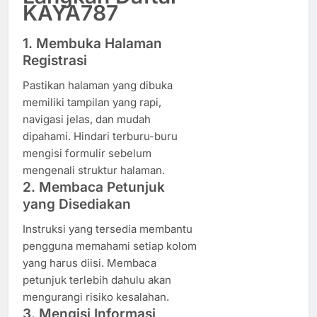
KAYA787
1. Membuka Halaman
Registrasi
Pastikan halaman yang dibuka
memiliki tampilan yang rapi,
navigasi jelas, dan mudah
dipahami. Hindari terburu-buru
mengisi formulir sebelum
mengenali struktur halaman.
2. Membaca Petunjuk
yang Disediakan
Instruksi yang tersedia membantu
pengguna memahami setiap kolom
yang harus diisi. Membaca
petunjuk terlebih dahulu akan
mengurangi risiko kesalahan.
3. Mengisi Informasi