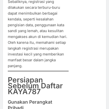
Sebaliknya, registrasi yang
dilakukan secara terburu-buru
dapat menimbulkan berbagai
kendala, seperti kesalahan
pengisian data, penggunaan kata
sandi yang lemah, atau kesulitan
mengakses akun di kemudian hari.
Oleh karena itu, memahami setiap
langkah registrasi merupakan
investasi kecil yang memberikan
manfaat besar dalam jangka
panjang.
Persiapan
Sebelum Daftar
KAYA787
Gunakan Perangkat
Pribadi