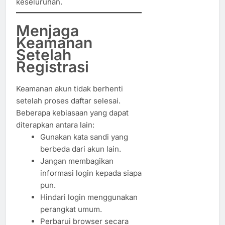
keseluruhan.
Menjaga
Keamanan
Setelah
Registrasi
Keamanan akun tidak berhenti
setelah proses daftar selesai.
Beberapa kebiasaan yang dapat
diterapkan antara lain:
Gunakan kata sandi yang
berbeda dari akun lain.
Jangan membagikan
informasi login kepada siapa
pun.
Hindari login menggunakan
perangkat umum.
Perbarui browser secara