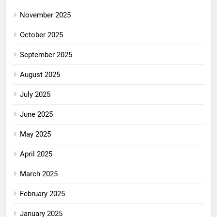
November 2025
October 2025
September 2025
August 2025
July 2025
June 2025
May 2025
April 2025
March 2025
February 2025
January 2025