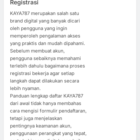
Registrasi
KAYA787 merupakan salah satu
brand digital yang banyak dicari
oleh pengguna yang ingin
memperoleh pengalaman akses
yang praktis dan mudah dipahami.
Sebelum membuat akun,
pengguna sebaiknya memahami
terlebih dahulu bagaimana proses
registrasi bekerja agar setiap
langkah dapat dilakukan secara
lebih nyaman.
Panduan lengkap daftar KAYA787
dari awal tidak hanya membahas
cara mengisi formulir pendaftaran,
tetapi juga menjelaskan
pentingnya keamanan akun,
penggunaan perangkat yang tepat,