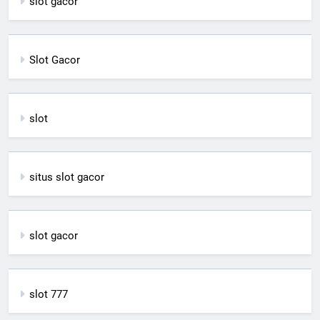
slot gacor
Slot Gacor
slot
situs slot gacor
slot gacor
slot 777