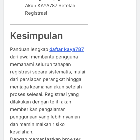
Akun KAYA787 Setelah
Registrasi
Kesimpulan
Panduan lengkap
daftar kaya787
dari awal membantu pengguna
memahami seluruh tahapan
registrasi secara sistematis, mulai
dari persiapan perangkat hingga
menjaga keamanan akun setelah
proses selesai. Registrasi yang
dilakukan dengan teliti akan
memberikan pengalaman
penggunaan yang lebih nyaman
dan meminimalkan risiko
kesalahan.
Dengan memanfaatkan browser