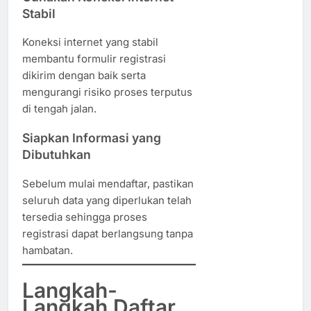
Stabil
Koneksi internet yang stabil
membantu formulir registrasi
dikirim dengan baik serta
mengurangi risiko proses terputus
di tengah jalan.
Siapkan Informasi yang
Dibutuhkan
Sebelum mulai mendaftar, pastikan
seluruh data yang diperlukan telah
tersedia sehingga proses
registrasi dapat berlangsung tanpa
hambatan.
Langkah-
Langkah Daftar