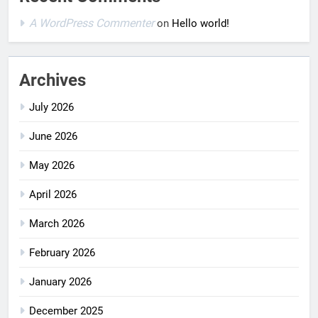
A WordPress Commenter
on
Hello world!
Archives
July 2026
June 2026
May 2026
April 2026
March 2026
February 2026
January 2026
December 2025