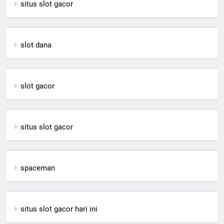
situs slot gacor
slot dana
slot gacor
situs slot gacor
spaceman
situs slot gacor hari ini