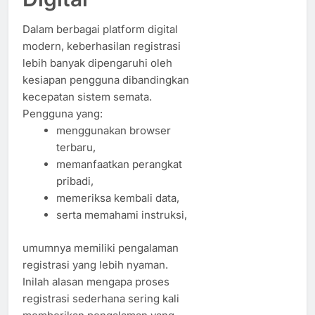
Dalam berbagai platform digital
modern, keberhasilan registrasi
lebih banyak dipengaruhi oleh
kesiapan pengguna dibandingkan
kecepatan sistem semata.
Pengguna yang:
menggunakan browser
terbaru,
memanfaatkan perangkat
pribadi,
memeriksa kembali data,
serta memahami instruksi,
umumnya memiliki pengalaman
registrasi yang lebih nyaman.
Inilah alasan mengapa proses
registrasi sederhana sering kali