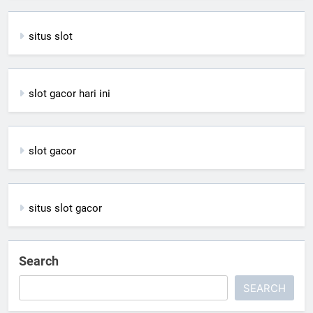
situs slot
slot gacor hari ini
slot gacor
situs slot gacor
Search
SEARCH