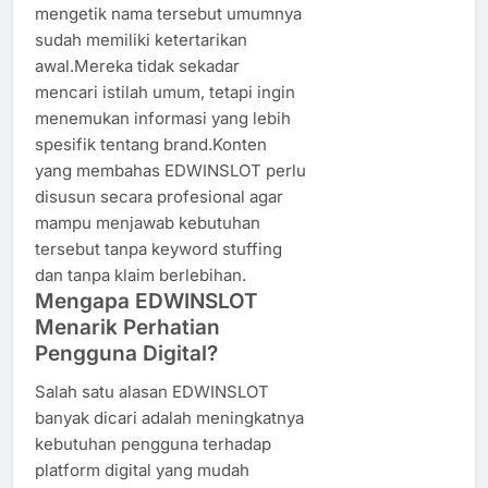
mengetik nama tersebut umumnya
sudah memiliki ketertarikan
awal.Mereka tidak sekadar
mencari istilah umum, tetapi ingin
menemukan informasi yang lebih
spesifik tentang brand.Konten
yang membahas EDWINSLOT perlu
disusun secara profesional agar
mampu menjawab kebutuhan
tersebut tanpa keyword stuffing
dan tanpa klaim berlebihan.
Mengapa EDWINSLOT
Menarik Perhatian
Pengguna Digital?
Salah satu alasan EDWINSLOT
banyak dicari adalah meningkatnya
kebutuhan pengguna terhadap
platform digital yang mudah