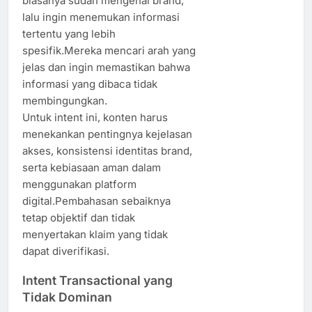
biasanya sudah mengenal brand,
lalu ingin menemukan informasi
tertentu yang lebih
spesifik.Mereka mencari arah yang
jelas dan ingin memastikan bahwa
informasi yang dibaca tidak
membingungkan.
Untuk intent ini, konten harus
menekankan pentingnya kejelasan
akses, konsistensi identitas brand,
serta kebiasaan aman dalam
menggunakan platform
digital.Pembahasan sebaiknya
tetap objektif dan tidak
menyertakan klaim yang tidak
dapat diverifikasi.
Intent Transactional yang
Tidak Dominan