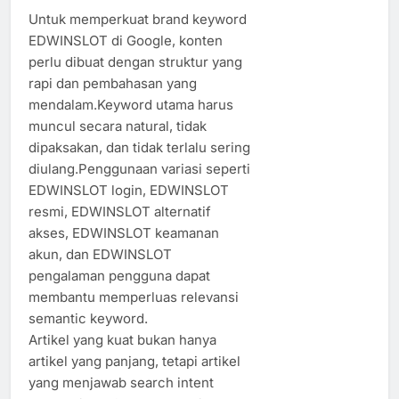
Untuk memperkuat brand keyword
EDWINSLOT di Google, konten
perlu dibuat dengan struktur yang
rapi dan pembahasan yang
mendalam.Keyword utama harus
muncul secara natural, tidak
dipaksakan, dan tidak terlalu sering
diulang.Penggunaan variasi seperti
EDWINSLOT login, EDWINSLOT
resmi, EDWINSLOT alternatif
akses, EDWINSLOT keamanan
akun, dan EDWINSLOT
pengalaman pengguna dapat
membantu memperluas relevansi
semantic keyword.
Artikel yang kuat bukan hanya
artikel yang panjang, tetapi artikel
yang menjawab search intent