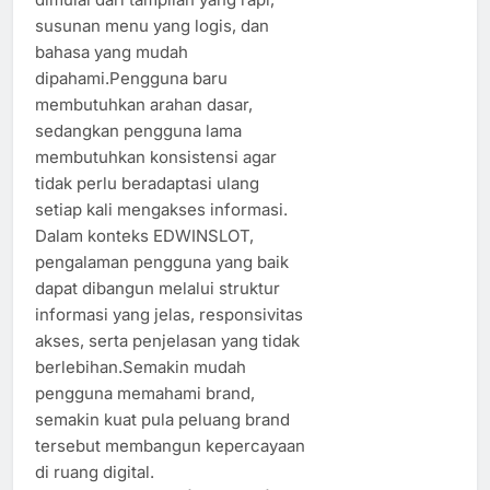
susunan menu yang logis, dan
bahasa yang mudah
dipahami.Pengguna baru
membutuhkan arahan dasar,
sedangkan pengguna lama
membutuhkan konsistensi agar
tidak perlu beradaptasi ulang
setiap kali mengakses informasi.
Dalam konteks EDWINSLOT,
pengalaman pengguna yang baik
dapat dibangun melalui struktur
informasi yang jelas, responsivitas
akses, serta penjelasan yang tidak
berlebihan.Semakin mudah
pengguna memahami brand,
semakin kuat pula peluang brand
tersebut membangun kepercayaan
di ruang digital.