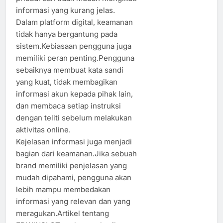
informasi yang kurang jelas.
Dalam platform digital, keamanan
tidak hanya bergantung pada
sistem.Kebiasaan pengguna juga
memiliki peran penting.Pengguna
sebaiknya membuat kata sandi
yang kuat, tidak membagikan
informasi akun kepada pihak lain,
dan membaca setiap instruksi
dengan teliti sebelum melakukan
aktivitas online.
Kejelasan informasi juga menjadi
bagian dari keamanan.Jika sebuah
brand memiliki penjelasan yang
mudah dipahami, pengguna akan
lebih mampu membedakan
informasi yang relevan dan yang
meragukan.Artikel tentang