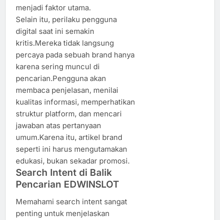
menjadi faktor utama.
Selain itu, perilaku pengguna
digital saat ini semakin
kritis.Mereka tidak langsung
percaya pada sebuah brand hanya
karena sering muncul di
pencarian.Pengguna akan
membaca penjelasan, menilai
kualitas informasi, memperhatikan
struktur platform, dan mencari
jawaban atas pertanyaan
umum.Karena itu, artikel brand
seperti ini harus mengutamakan
edukasi, bukan sekadar promosi.
Search Intent di Balik
Pencarian EDWINSLOT
Memahami search intent sangat
penting untuk menjelaskan