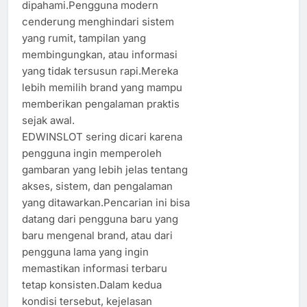
dipahami.Pengguna modern
cenderung menghindari sistem
yang rumit, tampilan yang
membingungkan, atau informasi
yang tidak tersusun rapi.Mereka
lebih memilih brand yang mampu
memberikan pengalaman praktis
sejak awal.
EDWINSLOT sering dicari karena
pengguna ingin memperoleh
gambaran yang lebih jelas tentang
akses, sistem, dan pengalaman
yang ditawarkan.Pencarian ini bisa
datang dari pengguna baru yang
baru mengenal brand, atau dari
pengguna lama yang ingin
memastikan informasi terbaru
tetap konsisten.Dalam kedua
kondisi tersebut, kejelasan