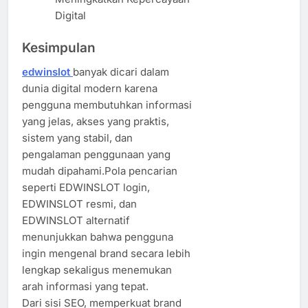
Digital
Kesimpulan
edwinslot
banyak dicari dalam
dunia digital modern karena
pengguna membutuhkan informasi
yang jelas, akses yang praktis,
sistem yang stabil, dan
pengalaman penggunaan yang
mudah dipahami.Pola pencarian
seperti EDWINSLOT login,
EDWINSLOT resmi, dan
EDWINSLOT alternatif
menunjukkan bahwa pengguna
ingin mengenal brand secara lebih
lengkap sekaligus menemukan
arah informasi yang tepat.
Dari sisi SEO, memperkuat brand