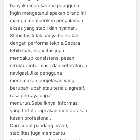
banyak dicari karena pengguna
ingin mengetahui apakah brand ini
mampu memberikan pengalaman
akses yang stabil dan nyaman.
Stabilitas tidak hanya berkaitan
dengan performa teknis.Secara
lebih luas, stabilitas juga
mencakup konsistensi pesan,
struktur informasi, dan keteraturan
navigasi.Jika pengguna
menemukan penjelasan yang
berubah-ubah atau terlalu agresif,
rasa percaya dapat
menurun.Sebaliknya, informasi
yang tertata rapi akan menciptakan
kesan profesional.
Dari sudut pandang brand,
stabilitas juga membantu