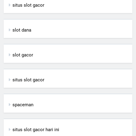
situs slot gacor
slot dana
slot gacor
situs slot gacor
spaceman
situs slot gacor hari ini