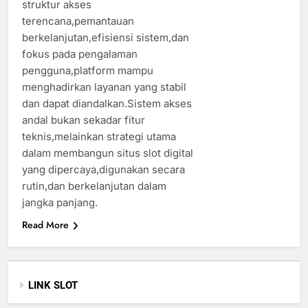
struktur akses
terencana,pemantauan
berkelanjutan,efisiensi sistem,dan
fokus pada pengalaman
pengguna,platform mampu
menghadirkan layanan yang stabil
dan dapat diandalkan.Sistem akses
andal bukan sekadar fitur
teknis,melainkan strategi utama
dalam membangun situs slot digital
yang dipercaya,digunakan secara
rutin,dan berkelanjutan dalam
jangka panjang.
Read More
LINK SLOT