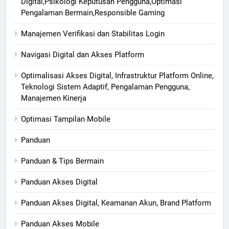
Digital,Psikologi Keputusan Pengguna,Optimasi
Pengalaman Bermain,Responsible Gaming
Manajemen Verifikasi dan Stabilitas Login
Navigasi Digital dan Akses Platform
Optimalisasi Akses Digital, Infrastruktur Platform Online,
Teknologi Sistem Adaptif, Pengalaman Pengguna,
Manajemen Kinerja
Optimasi Tampilan Mobile
Panduan
Panduan & Tips Bermain
Panduan Akses Digital
Panduan Akses Digital, Keamanan Akun, Brand Platform
Panduan Akses Mobile