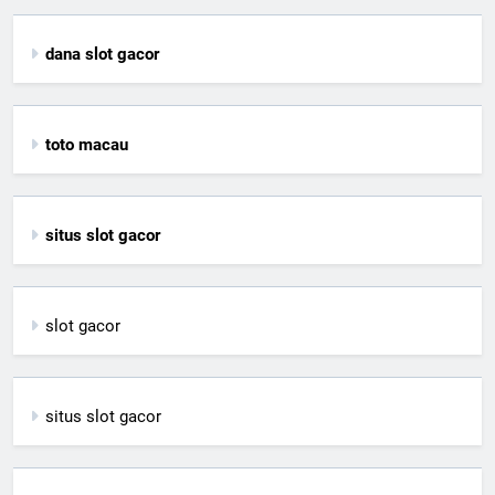
dana slot gacor
toto macau
situs slot gacor
slot gacor
situs slot gacor