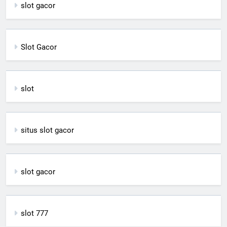
slot gacor
Slot Gacor
slot
situs slot gacor
slot gacor
slot 777