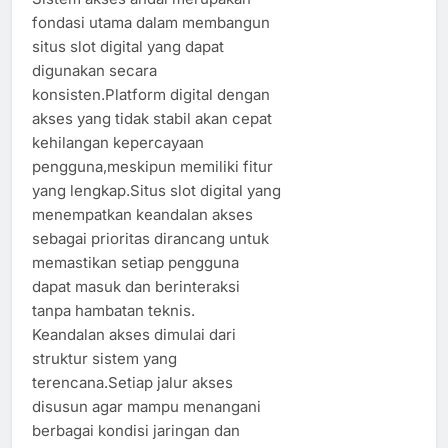
fondasi utama dalam membangun
situs slot digital yang dapat
digunakan secara
konsisten.Platform digital dengan
akses yang tidak stabil akan cepat
kehilangan kepercayaan
pengguna,meskipun memiliki fitur
yang lengkap.Situs slot digital yang
menempatkan keandalan akses
sebagai prioritas dirancang untuk
memastikan setiap pengguna
dapat masuk dan berinteraksi
tanpa hambatan teknis.
Keandalan akses dimulai dari
struktur sistem yang
terencana.Setiap jalur akses
disusun agar mampu menangani
berbagai kondisi jaringan dan