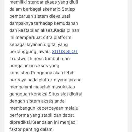
memiliki standar akses yang diuji
dalam berbagai skenario.Setiap
pembaruan sistem dievaluasi
dampaknya terhadap kemudahan
dan kestabilan akses.Kedisiplinan
ini memperkuat citra platform
sebagai layanan digital yang
bertanggung jawab.
SITUS SLOT
Trustworthiness tumbuh dari
pengalaman akses yang
konsisten.Pengguna akan lebih
percaya pada platform yang jarang
mengalami masalah masuk atau
gangguan koneksi.Situs slot digital
dengan sistem akses andal
membangun kepercayaan melalui
performa yang stabil dan dapat
diprediksi.Keandalan ini menjadi
faktor penting dalam