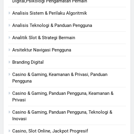
Digital,Psikologi Pengamatan Pemain
Analisis Sistem & Perilaku Algoritmik
Analisis Teknologi & Panduan Pengguna
Analitik Slot & Strategi Bermain
Arsitektur Navigasi Pengguna
Branding Digital
Casino & Gaming, Keamanan & Privasi, Panduan
Pengguna
Casino & Gaming, Panduan Pengguna, Keamanan &
Privasi
Casino & Gaming, Panduan Pengguna, Teknologi &
Inovasi
Casino, Slot Online, Jackpot Progresif