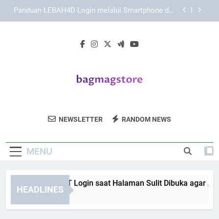
Skip
Panduan Mengatasi Login KAYA787 yang Terhenti
to
di Halaman Awal
content
Panduan Mengelola Izin Browser sebelum
Membuka KAYA787 Login
Solusi EDWINSLOT Login saat Halaman Sulit
Dibuka agar Akses Kembali Stabil
Panduan LEBAH4D Login melalui Smartphone dan
Komputer
Panduan Mengatasi Login KAYA787 yang Terhenti
di Halaman Awal
Bag Mag Store
Dapatkan Tas Dan Aksesori Stylish Dari Bag
Panduan Mengelola Izin Browser sebelum
NEWSLETTER
RANDOM NEWS
Membuka KAYA787 Login
Mag Store. Untuk Gaya Yang Selalu On-
Trend.
MENU
lusi EDWINSLOT Login saat Halaman Sulit Dibuka agar Akses 
HEADLINES
Weeks Ago