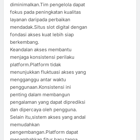
diminimalkan.Tim pengelola dapat
fokus pada peningkatan kualitas
layanan daripada perbaikan
mendadak.Situs slot digital dengan
fondasi akses kuat lebih siap
berkembang.
Keandalan akses membantu
menjaga konsistensi perilaku
platform.Platform tidak
menunjukkan fluktuasi akses yang
mengganggu antar waktu
penggunaan.Konsistensi ini
penting dalam membangun
pengalaman yang dapat diprediksi
dan dipercaya oleh pengguna.
Selain itu,sistem akses yang andal
memudahkan
pengembangan.Platform dapat
menambahkan fitur baru tanpa