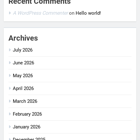
Recent Comments
A WordPress Commenter
on
Hello world!
Archives
July 2026
June 2026
May 2026
April 2026
March 2026
February 2026
January 2026
December 2025