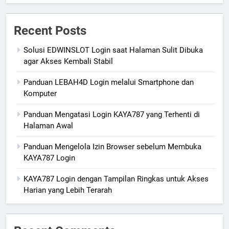
Recent Posts
Solusi EDWINSLOT Login saat Halaman Sulit Dibuka
agar Akses Kembali Stabil
Panduan LEBAH4D Login melalui Smartphone dan
Komputer
Panduan Mengatasi Login KAYA787 yang Terhenti di
Halaman Awal
Panduan Mengelola Izin Browser sebelum Membuka
KAYA787 Login
KAYA787 Login dengan Tampilan Ringkas untuk Akses
Harian yang Lebih Terarah