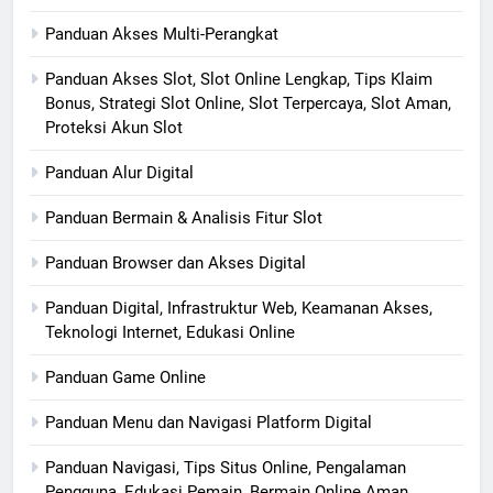
Panduan Akses Multi-Perangkat
Panduan Akses Slot, Slot Online Lengkap, Tips Klaim
Bonus, Strategi Slot Online, Slot Terpercaya, Slot Aman,
Proteksi Akun Slot
Panduan Alur Digital
Panduan Bermain & Analisis Fitur Slot
Panduan Browser dan Akses Digital
Panduan Digital, Infrastruktur Web, Keamanan Akses,
Teknologi Internet, Edukasi Online
Panduan Game Online
Panduan Menu dan Navigasi Platform Digital
Panduan Navigasi, Tips Situs Online, Pengalaman
Pengguna, Edukasi Pemain, Bermain Online Aman