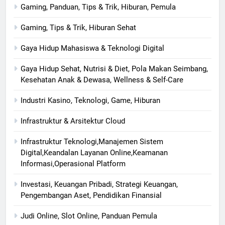
Gaming, Panduan, Tips & Trik, Hiburan, Pemula
Gaming, Tips & Trik, Hiburan Sehat
Gaya Hidup Mahasiswa & Teknologi Digital
Gaya Hidup Sehat, Nutrisi & Diet, Pola Makan Seimbang,
Kesehatan Anak & Dewasa, Wellness & Self-Care
Industri Kasino, Teknologi, Game, Hiburan
Infrastruktur & Arsitektur Cloud
Infrastruktur Teknologi,Manajemen Sistem
Digital,Keandalan Layanan Online,Keamanan
Informasi,Operasional Platform
Investasi, Keuangan Pribadi, Strategi Keuangan,
Pengembangan Aset, Pendidikan Finansial
Judi Online, Slot Online, Panduan Pemula