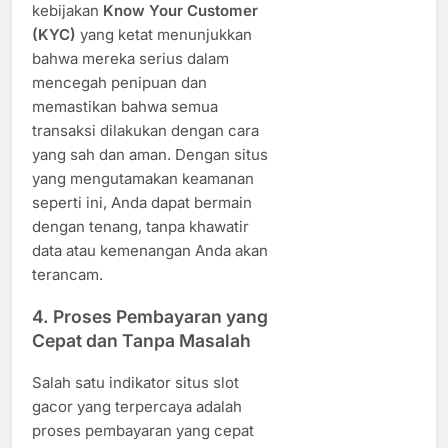
kebijakan
Know Your Customer
(KYC)
yang ketat menunjukkan
bahwa mereka serius dalam
mencegah penipuan dan
memastikan bahwa semua
transaksi dilakukan dengan cara
yang sah dan aman. Dengan situs
yang mengutamakan keamanan
seperti ini, Anda dapat bermain
dengan tenang, tanpa khawatir
data atau kemenangan Anda akan
terancam.
4.
Proses Pembayaran yang
Cepat dan Tanpa Masalah
Salah satu indikator situs slot
gacor yang terpercaya adalah
proses pembayaran yang cepat