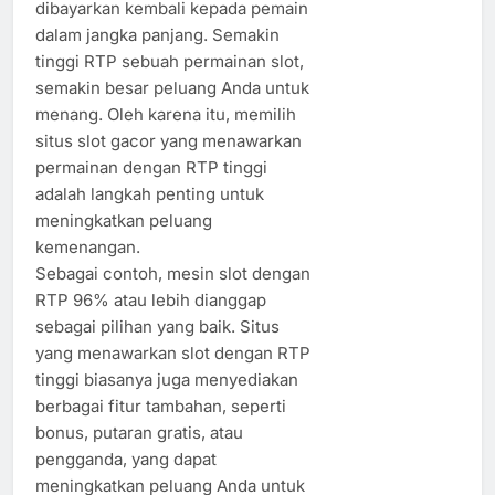
dibayarkan kembali kepada pemain
dalam jangka panjang. Semakin
tinggi RTP sebuah permainan slot,
semakin besar peluang Anda untuk
menang. Oleh karena itu, memilih
situs slot gacor yang menawarkan
permainan dengan RTP tinggi
adalah langkah penting untuk
meningkatkan peluang
kemenangan.
Sebagai contoh, mesin slot dengan
RTP 96% atau lebih dianggap
sebagai pilihan yang baik. Situs
yang menawarkan slot dengan RTP
tinggi biasanya juga menyediakan
berbagai fitur tambahan, seperti
bonus, putaran gratis, atau
pengganda, yang dapat
meningkatkan peluang Anda untuk