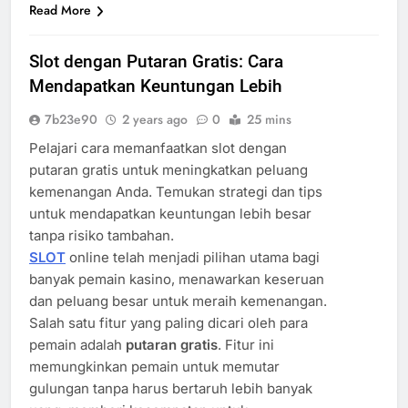
Read More
Slot dengan Putaran Gratis: Cara
Mendapatkan Keuntungan Lebih
7b23e90
2 years ago
0
25 mins
Pelajari cara memanfaatkan slot dengan
putaran gratis untuk meningkatkan peluang
kemenangan Anda. Temukan strategi dan tips
untuk mendapatkan keuntungan lebih besar
tanpa risiko tambahan.
SLOT
online telah menjadi pilihan utama bagi
banyak pemain kasino, menawarkan keseruan
dan peluang besar untuk meraih kemenangan.
Salah satu fitur yang paling dicari oleh para
pemain adalah
putaran gratis
. Fitur ini
memungkinkan pemain untuk memutar
gulungan tanpa harus bertaruh lebih banyak