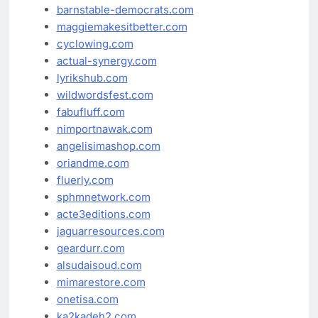
barnstable-democrats.com
maggiemakesitbetter.com
cyclowing.com
actual-synergy.com
lyrikshub.com
wildwordsfest.com
fabufluff.com
nimportnawak.com
angelisimashop.com
oriandme.com
fluerly.com
sphmnetwork.com
acte3editions.com
jaguarresources.com
geardurr.com
alsudaisoud.com
mimarestore.com
onetisa.com
ka2kadeh2.com