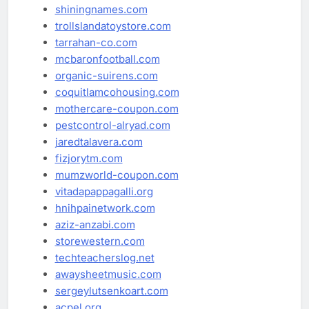
shiningnames.com
trollslandatoystore.com
tarrahan-co.com
mcbaronfootball.com
organic-suirens.com
coquitlamcohousing.com
mothercare-coupon.com
pestcontrol-alryad.com
jaredtalavera.com
fizjorytm.com
mumzworld-coupon.com
vitadapappagalli.org
hnihpainetwork.com
aziz-anzabi.com
storewestern.com
techteacherslog.net
awaysheetmusic.com
sergeylutsenkoart.com
acpel.org