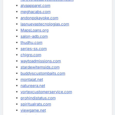
alvaapparel.com
meghacabs.com
andonpokayoke.com
lasnuevastecnologias.com
MapsLoans.org
salon-adb.com
thudhu.com
series-ss.com
chigrp.com
waytoadmissions.com
stardewitemsids.com
buddyscustombaits.com
montajat.net
natureera.net
vortexcustomerservice.com
prohindistatus.com
spiritualrats.com
viewgame.net