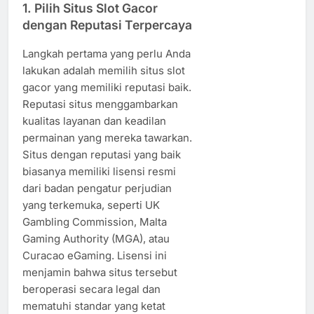
1.
Pilih Situs Slot Gacor
dengan Reputasi Terpercaya
Langkah pertama yang perlu Anda
lakukan adalah memilih situs slot
gacor yang memiliki reputasi baik.
Reputasi situs menggambarkan
kualitas layanan dan keadilan
permainan yang mereka tawarkan.
Situs dengan reputasi yang baik
biasanya memiliki lisensi resmi
dari badan pengatur perjudian
yang terkemuka, seperti UK
Gambling Commission, Malta
Gaming Authority (MGA), atau
Curacao eGaming. Lisensi ini
menjamin bahwa situs tersebut
beroperasi secara legal dan
mematuhi standar yang ketat