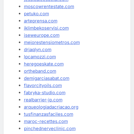
moscowrentestate.com
petuko.com
arteprensa.com
iklimbekoservisi.com
iseweurope.com
mejorestensiometros.com
drjaqlyn.com
lpcamozzi.com
heregoeskate.com
ortheband.com
demigarciasabat.com
flavorcityoils.com
fabryka-studio.com
realbarrier-jp.com
arqueologiadacriacao.org
tusfinanzasfaciles.com
maroc-recettes.com
pinchednerveclinic.com