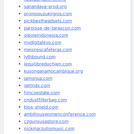
sanandaya-prod.org
promosuzukiignis.com
pickbestheadsets.com
paroisse-de-tarascon.com
oleoleindonesia.com
mydigitalevo.com
mejorescafeteras.com
lythbound.com
lequilibreduchien.com
kusonganamocambique.org
jamonua.com
getindx.com
fimcoestate.com
cndustfilterbag.com
bios-shield.com
ambitiouswomenconference.com
czgunsusastore.com
nickmarzullomusic.com