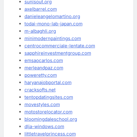
sunisout.org
axelbarrel.com
danieleangelomartino.org
todai-mono-lab-japan.com
m-albaghli.org
minimodernpaintings.com
centrocommerciale-lentate.com
sapphireinvestmentgroup.com
emsaocarlos.com
merleandpaz.com
poweretty.com
haryanajobportal.com
cracksofts.net
tentopdatingsites.com
movestyles.com
motostorelocator.com
bloomingdaleschool.org
dlja-windows.com
littletravelprincess.com