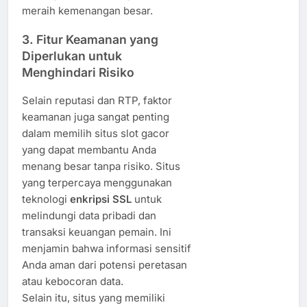
meraih kemenangan besar.
3.
Fitur Keamanan yang
Diperlukan untuk
Menghindari Risiko
Selain reputasi dan RTP, faktor
keamanan juga sangat penting
dalam memilih situs slot gacor
yang dapat membantu Anda
menang besar tanpa risiko. Situs
yang terpercaya menggunakan
teknologi
enkripsi SSL
untuk
melindungi data pribadi dan
transaksi keuangan pemain. Ini
menjamin bahwa informasi sensitif
Anda aman dari potensi peretasan
atau kebocoran data.
Selain itu, situs yang memiliki