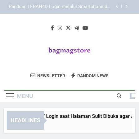
Skip
Panduan Mengatasi Login KAYA787 yang Terhenti
to
di Halaman Awal
content
Panduan Mengelola Izin Browser sebelum
Membuka KAYA787 Login
Solusi EDWINSLOT Login saat Halaman Sulit
Dibuka agar Akses Kembali Stabil
Panduan LEBAH4D Login melalui Smartphone dan
Komputer
Panduan Mengatasi Login KAYA787 yang Terhenti
di Halaman Awal
Bag Mag Store
Dapatkan Tas Dan Aksesori Stylish Dari Bag
Panduan Mengelola Izin Browser sebelum
NEWSLETTER
RANDOM NEWS
Membuka KAYA787 Login
Mag Store. Untuk Gaya Yang Selalu On-
Trend.
MENU
lusi EDWINSLOT Login saat Halaman Sulit Dibuka agar Akses K
HEADLINES
eeks Ago