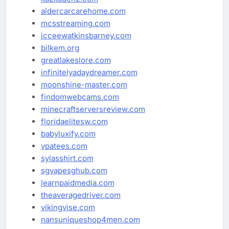
aldercarcarehome.com
mcsstreaming.com
jcceewatkinsbarney.com
bilkem.org
greatlakeslore.com
infinitelyadaydreamer.com
moonshine-master.com
findomwebcams.com
minecraftserversreview.com
floridaelitesw.com
babyluxify.com
vpatees.com
sylasshirt.com
sgvapesghub.com
learnpaidmedia.com
theaveragedriver.com
vikingvise.com
nansuniqueshop4men.com