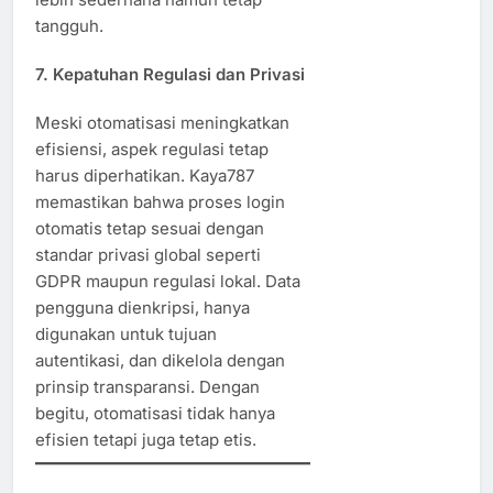
tangguh.
7. Kepatuhan Regulasi dan Privasi
Meski otomatisasi meningkatkan
efisiensi, aspek regulasi tetap
harus diperhatikan. Kaya787
memastikan bahwa proses login
otomatis tetap sesuai dengan
standar privasi global seperti
GDPR maupun regulasi lokal. Data
pengguna dienkripsi, hanya
digunakan untuk tujuan
autentikasi, dan dikelola dengan
prinsip transparansi. Dengan
begitu, otomatisasi tidak hanya
efisien tetapi juga tetap etis.