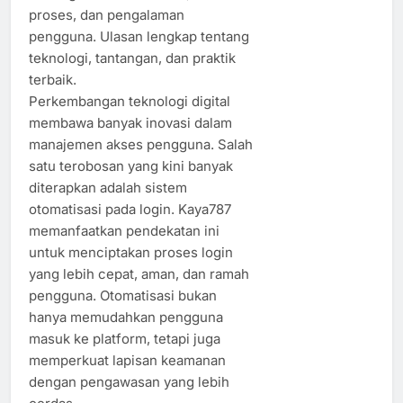
proses, dan pengalaman
pengguna. Ulasan lengkap tentang
teknologi, tantangan, dan praktik
terbaik.
Perkembangan teknologi digital
membawa banyak inovasi dalam
manajemen akses pengguna. Salah
satu terobosan yang kini banyak
diterapkan adalah sistem
otomatisasi pada login. Kaya787
memanfaatkan pendekatan ini
untuk menciptakan proses login
yang lebih cepat, aman, dan ramah
pengguna. Otomatisasi bukan
hanya memudahkan pengguna
masuk ke platform, tetapi juga
memperkuat lapisan keamanan
dengan pengawasan yang lebih