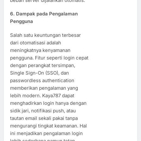
beban server dijalankan otomatis.
6. Dampak pada Pengalaman
Pengguna
Salah satu keuntungan terbesar
dari otomatisasi adalah
meningkatnya kenyamanan
pengguna. Fitur seperti login cepat
dengan perangkat tersimpan,
Single Sign-On (SSO), dan
passwordless authentication
memberikan pengalaman yang
lebih modern. Kaya787 dapat
menghadirkan login hanya dengan
sidik jari, notifikasi push, atau
tautan email sekali pakai tanpa
mengurangi tingkat keamanan. Hal
ini menjadikan pengalaman login
lebih sederhana namun tetap