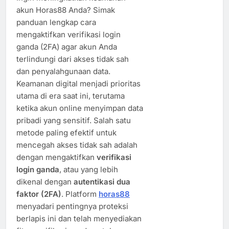
akun Horas88 Anda? Simak
panduan lengkap cara
mengaktifkan verifikasi login
ganda (2FA) agar akun Anda
terlindungi dari akses tidak sah
dan penyalahgunaan data.
Keamanan digital menjadi prioritas
utama di era saat ini, terutama
ketika akun online menyimpan data
pribadi yang sensitif. Salah satu
metode paling efektif untuk
mencegah akses tidak sah adalah
dengan mengaktifkan
verifikasi
login ganda
, atau yang lebih
dikenal dengan
autentikasi dua
faktor (2FA)
. Platform
horas88
menyadari pentingnya proteksi
berlapis ini dan telah menyediakan