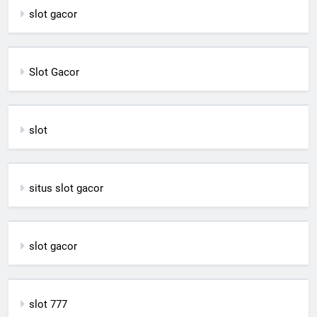
slot gacor
Slot Gacor
slot
situs slot gacor
slot gacor
slot 777