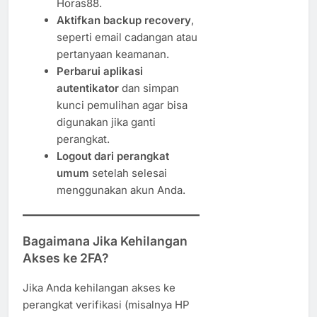
Horas88.
Aktifkan backup recovery
,
seperti email cadangan atau
pertanyaan keamanan.
Perbarui aplikasi
autentikator
dan simpan
kunci pemulihan agar bisa
digunakan jika ganti
perangkat.
Logout dari perangkat
umum
setelah selesai
menggunakan akun Anda.
Bagaimana Jika Kehilangan
Akses ke 2FA?
Jika Anda kehilangan akses ke
perangkat verifikasi (misalnya HP