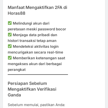
Manfaat Mengaktifkan 2FA di
Horas88
Melindungi akun dari
peretasan meski password bocor
Menjaga data pribadi dan
histori transaksi tetap aman
Mendeteksi aktivitas login
mencurigakan secara real-time
Memberikan ketenangan saat
mengakses akun dari berbagai
perangkat
Persiapan Sebelum
Mengaktifkan Verifikasi
Ganda
Sebelum memulai, pastikan Anda: