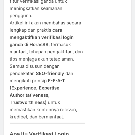
fitur verifikasi ganda untuk
meningkatkan keamanan
pengguna.
Artikel ini akan membahas secara
lengkap dan praktis
cara
mengaktifkan verifikasi login
ganda di Horas88
, termasuk
manfaat, tahapan pengaktifan, dan
tips menjaga akun tetap aman.
Semua disusun dengan
pendekatan
SEO-friendly
dan
mengikuti prinsip
E-E-A-T
(Experience, Expertise,
Authoritativeness,
Trustworthiness)
untuk
memastikan kontennya relevan,
kredibel, dan bermanfaat.
Apa Itu Verifikasi Login