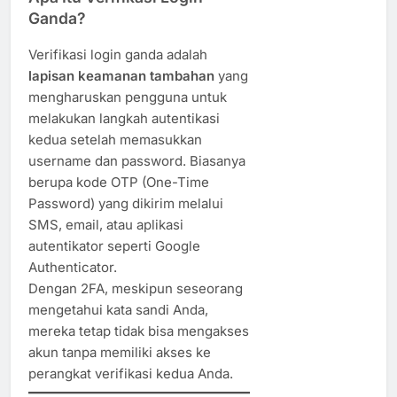
Ganda?
Verifikasi login ganda adalah
lapisan keamanan tambahan
yang
mengharuskan pengguna untuk
melakukan langkah autentikasi
kedua setelah memasukkan
username dan password. Biasanya
berupa kode OTP (One-Time
Password) yang dikirim melalui
SMS, email, atau aplikasi
autentikator seperti Google
Authenticator.
Dengan 2FA, meskipun seseorang
mengetahui kata sandi Anda,
mereka tetap tidak bisa mengakses
akun tanpa memiliki akses ke
perangkat verifikasi kedua Anda.