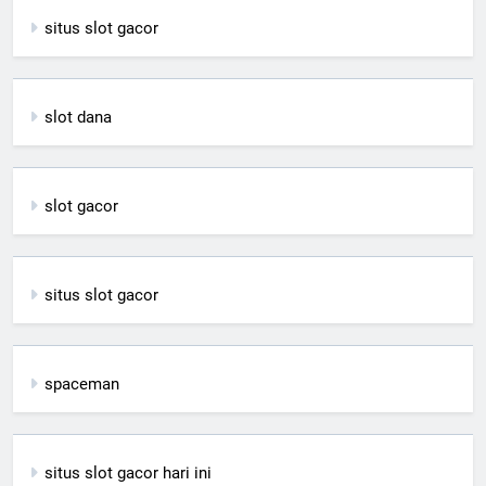
situs slot gacor
slot dana
slot gacor
situs slot gacor
spaceman
situs slot gacor hari ini