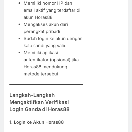
Memiliki nomor HP dan
email aktif yang terdaftar di
akun Horas88
Mengakses akun dari
perangkat pribadi
Sudah login ke akun dengan
kata sandi yang valid
Memiliki aplikasi
autentikator (opsional) jika
Horas88 mendukung
metode tersebut
Langkah-Langkah
Mengaktifkan Verifikasi
Login Ganda di Horas88
1.
Login ke Akun Horas88