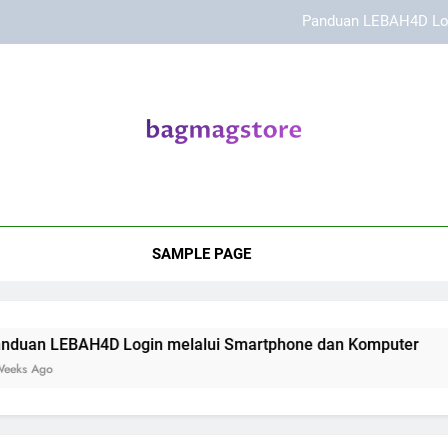
Panduan LEBAH4D Log
Panduan Mengatasi Login KA
Panduan Mengelola Izin Bro
Solusi EDWINSLOT Login saat Halaman Su
 Mag Store
Panduan LEBAH4D Log
as Dan Aksesori Stylish Dari Bag Mag Store. Untuk Gaya Yang 
Panduan Mengatasi Login KA
SAMPLE PAGE
Panduan Mengelola Izin Bro
4D Login melalui Smartphone dan Komputer
Panduan 
2 Weeks Ag