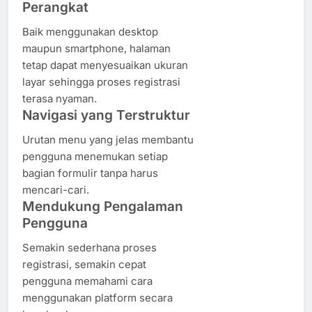
Perangkat
Baik menggunakan desktop
maupun smartphone, halaman
tetap dapat menyesuaikan ukuran
layar sehingga proses registrasi
terasa nyaman.
Navigasi yang Terstruktur
Urutan menu yang jelas membantu
pengguna menemukan setiap
bagian formulir tanpa harus
mencari-cari.
Mendukung Pengalaman
Pengguna
Semakin sederhana proses
registrasi, semakin cepat
pengguna memahami cara
menggunakan platform secara