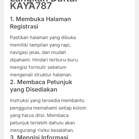
KAYA787
1. Membuka Halaman
Registrasi
Pastikan halaman yang dibuka
memiliki tampilan yang rapi,
navigasi jelas, dan mudah
dipahami. Hindari terburu-buru
mengisi formulir sebelum
mengenali struktur halaman.
2. Membaca Petunjuk
yang Disediakan
Instruksi yang tersedia membantu
pengguna memahami setiap kolom
yang harus diisi. Membaca
petunjuk terlebih dahulu akan
mengurangi risiko kesalahan.
3. Mengisi Informasi