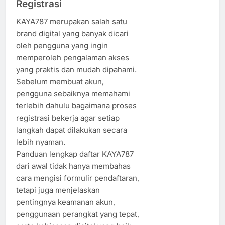
Registrasi
KAYA787 merupakan salah satu
brand digital yang banyak dicari
oleh pengguna yang ingin
memperoleh pengalaman akses
yang praktis dan mudah dipahami.
Sebelum membuat akun,
pengguna sebaiknya memahami
terlebih dahulu bagaimana proses
registrasi bekerja agar setiap
langkah dapat dilakukan secara
lebih nyaman.
Panduan lengkap daftar KAYA787
dari awal tidak hanya membahas
cara mengisi formulir pendaftaran,
tetapi juga menjelaskan
pentingnya keamanan akun,
penggunaan perangkat yang tepat,