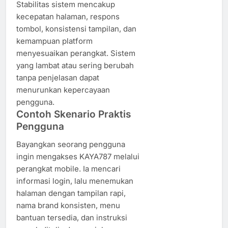
Stabilitas sistem mencakup
kecepatan halaman, respons
tombol, konsistensi tampilan, dan
kemampuan platform
menyesuaikan perangkat. Sistem
yang lambat atau sering berubah
tanpa penjelasan dapat
menurunkan kepercayaan
pengguna.
Contoh Skenario Praktis
Pengguna
Bayangkan seorang pengguna
ingin mengakses KAYA787 melalui
perangkat mobile. Ia mencari
informasi login, lalu menemukan
halaman dengan tampilan rapi,
nama brand konsisten, menu
bantuan tersedia, dan instruksi