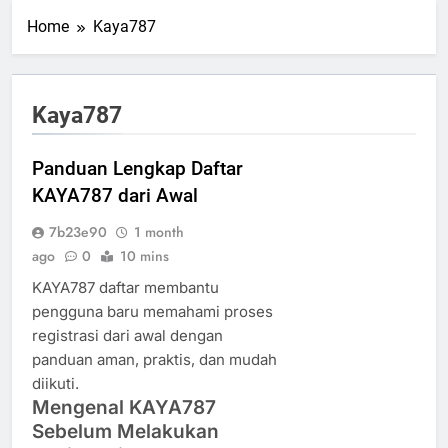
Home
Kaya787
Kaya787
Panduan Lengkap Daftar
KAYA787 dari Awal
7b23e90
1 month
ago
0
10 mins
KAYA787 daftar membantu
pengguna baru memahami proses
registrasi dari awal dengan
panduan aman, praktis, dan mudah
diikuti.
Mengenal KAYA787
Sebelum Melakukan