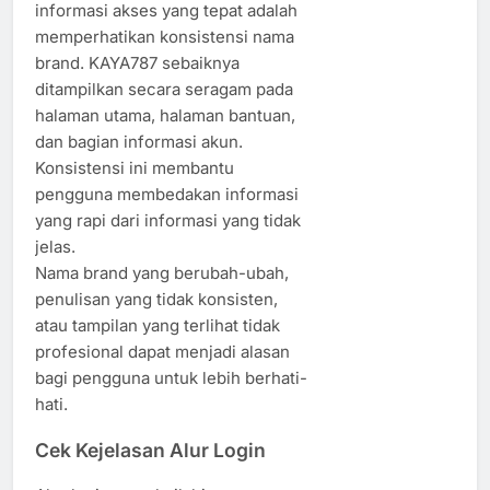
informasi akses yang tepat adalah
memperhatikan konsistensi nama
brand. KAYA787 sebaiknya
ditampilkan secara seragam pada
halaman utama, halaman bantuan,
dan bagian informasi akun.
Konsistensi ini membantu
pengguna membedakan informasi
yang rapi dari informasi yang tidak
jelas.
Nama brand yang berubah-ubah,
penulisan yang tidak konsisten,
atau tampilan yang terlihat tidak
profesional dapat menjadi alasan
bagi pengguna untuk lebih berhati-
hati.
Cek Kejelasan Alur Login