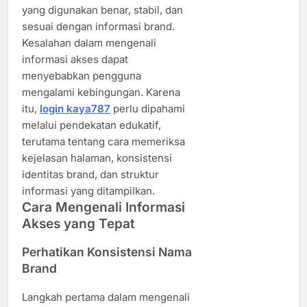
yang digunakan benar, stabil, dan
sesuai dengan informasi brand.
Kesalahan dalam mengenali
informasi akses dapat
menyebabkan pengguna
mengalami kebingungan. Karena
itu,
login kaya787
perlu dipahami
melalui pendekatan edukatif,
terutama tentang cara memeriksa
kejelasan halaman, konsistensi
identitas brand, dan struktur
informasi yang ditampilkan.
Cara Mengenali Informasi
Akses yang Tepat
Perhatikan Konsistensi Nama
Brand
Langkah pertama dalam mengenali