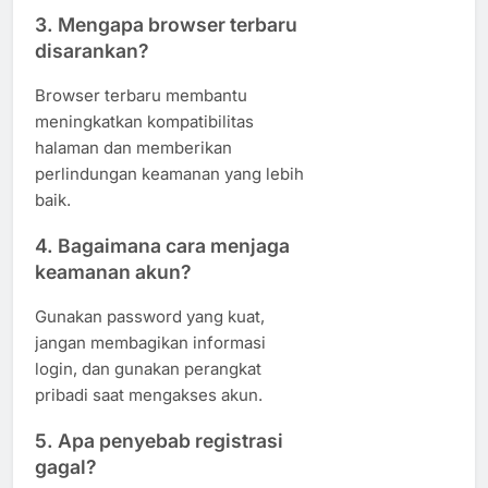
3. Mengapa browser terbaru
disarankan?
Browser terbaru membantu
meningkatkan kompatibilitas
halaman dan memberikan
perlindungan keamanan yang lebih
baik.
4. Bagaimana cara menjaga
keamanan akun?
Gunakan password yang kuat,
jangan membagikan informasi
login, dan gunakan perangkat
pribadi saat mengakses akun.
5. Apa penyebab registrasi
gagal?