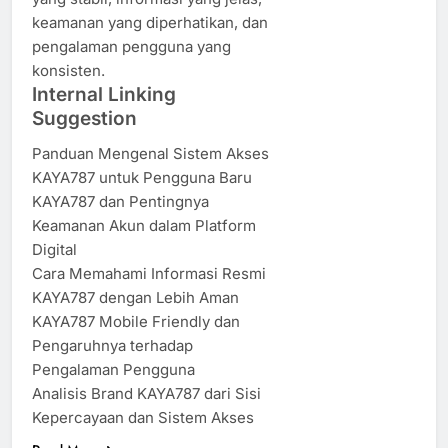
keamanan yang diperhatikan, dan
pengalaman pengguna yang
konsisten.
Internal Linking
Suggestion
Panduan Mengenal Sistem Akses
KAYA787 untuk Pengguna Baru
KAYA787 dan Pentingnya
Keamanan Akun dalam Platform
Digital
Cara Memahami Informasi Resmi
KAYA787 dengan Lebih Aman
KAYA787 Mobile Friendly dan
Pengaruhnya terhadap
Pengalaman Pengguna
Analisis Brand KAYA787 dari Sisi
Kepercayaan dan Sistem Akses