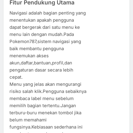
Fitur Pendukung Utama
Navigasi adalah bagian penting yang
menentukan apakah pengguna
dapat bergerak dari satu menu ke
menu lain dengan mudah.Pada
Pokemon787,sistem navigasi yang
baik membantu pengguna
menemukan akses
akun,daftar,bantuan,profil,dan
pengaturan dasar secara lebih
cepat.
Menu yang jelas akan mengurangi
risiko salah klik.Pengguna sebaiknya
membaca label menu sebelum
memilih bagian tertentu.Jangan
terburu-buru menekan tombol jika
belum memahami
fungsinya.Kebiasaan sederhana ini