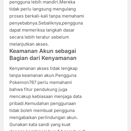
pengguna lebih mandiri.Mereka
tidak perlu langsung mengulang
proses berkali-kali tanpa memahami
penyebabnya.Sebaliknya,pengguna
dapat memeriksa langkah dasar
secara lebih teratur sebelum
melanjutkan akses.
Keamanan Akun sebagai
Bagian dari Kenyamanan
Kenyamanan akses tidak lengkap
tanpa keamanan akun.Pengguna
Pokemon787 perlu memahami
bahwa fitur pendukung juga
mencakup kebiasaan menjaga data
pribadi.Kemudahan penggunaan
tidak boleh membuat pengguna
mengabaikan perlindungan akun.
Gunakan kata sandi yang kuat