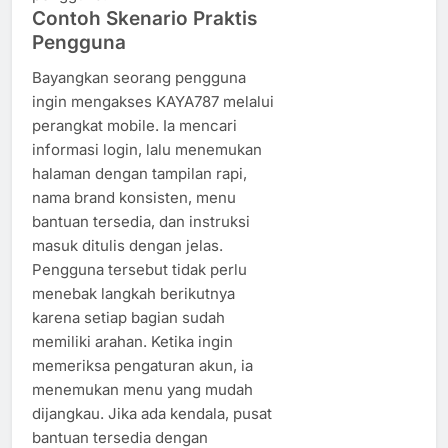
Contoh Skenario Praktis
Pengguna
Bayangkan seorang pengguna
ingin mengakses KAYA787 melalui
perangkat mobile. Ia mencari
informasi login, lalu menemukan
halaman dengan tampilan rapi,
nama brand konsisten, menu
bantuan tersedia, dan instruksi
masuk ditulis dengan jelas.
Pengguna tersebut tidak perlu
menebak langkah berikutnya
karena setiap bagian sudah
memiliki arahan. Ketika ingin
memeriksa pengaturan akun, ia
menemukan menu yang mudah
dijangkau. Jika ada kendala, pusat
bantuan tersedia dengan