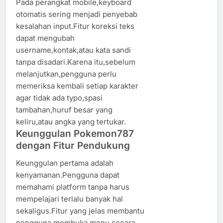
Pada perangkat mobile,keyboard
otomatis sering menjadi penyebab
kesalahan input.Fitur koreksi teks
dapat mengubah
username,kontak,atau kata sandi
tanpa disadari.Karena itu,sebelum
melanjutkan,pengguna perlu
memeriksa kembali setiap karakter
agar tidak ada typo,spasi
tambahan,huruf besar yang
keliru,atau angka yang tertukar.
Keunggulan Pokemon787
dengan Fitur Pendukung
Keunggulan pertama adalah
kenyamanan.Pengguna dapat
memahami platform tanpa harus
mempelajari terlalu banyak hal
sekaligus.Fitur yang jelas membantu
pengguna membuka menu secara