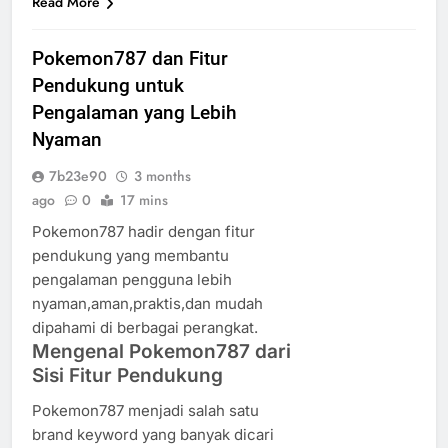
Read More
Pokemon787 dan Fitur
Pendukung untuk
Pengalaman yang Lebih
Nyaman
7b23e90
3 months
ago
0
17 mins
Pokemon787 hadir dengan fitur
pendukung yang membantu
pengalaman pengguna lebih
nyaman,aman,praktis,dan mudah
dipahami di berbagai perangkat.
Mengenal Pokemon787 dari
Sisi Fitur Pendukung
Pokemon787 menjadi salah satu
brand keyword yang banyak dicari