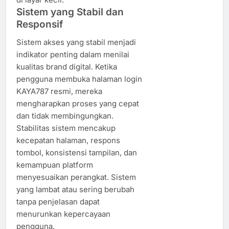
Sistem yang Stabil dan
Responsif
Sistem akses yang stabil menjadi
indikator penting dalam menilai
kualitas brand digital. Ketika
pengguna membuka halaman login
KAYA787 resmi, mereka
mengharapkan proses yang cepat
dan tidak membingungkan.
Stabilitas sistem mencakup
kecepatan halaman, respons
tombol, konsistensi tampilan, dan
kemampuan platform
menyesuaikan perangkat. Sistem
yang lambat atau sering berubah
tanpa penjelasan dapat
menurunkan kepercayaan
pengguna.