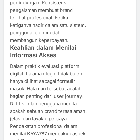
perlindungan. Konsistensi
pengalaman membuat brand
terlihat profesional. Ketika
ketiganya hadir dalam satu sistem,
pengguna lebih mudah
membangun kepercayaan.
Keahlian dalam Menilai
Informasi Akses
Dalam praktik evaluasi platform
digital, halaman login tidak boleh
hanya dilihat sebagai formulir
masuk. Halaman tersebut adalah
bagian penting dari user journey.
Di titik inilah pengguna menilai
apakah sebuah brand terasa aman,
jelas, dan layak dipercaya.
Pendekatan profesional dalam
menilai KAYA787 mencakup aspek