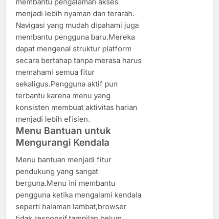
membantu pengalaman akses
menjadi lebih nyaman dan terarah.
Navigasi yang mudah dipahami juga
membantu pengguna baru.Mereka
dapat mengenal struktur platform
secara bertahap tanpa merasa harus
memahami semua fitur
sekaligus.Pengguna aktif pun
terbantu karena menu yang
konsisten membuat aktivitas harian
menjadi lebih efisien.
Menu Bantuan untuk
Mengurangi Kendala
Menu bantuan menjadi fitur
pendukung yang sangat
berguna.Menu ini membantu
pengguna ketika mengalami kendala
seperti halaman lambat,browser
tidak responsif,tampilan belum