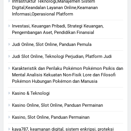
Infrastruktur Teknologi,Manajemen Sistem
Digital,Keandalan Layanan Online,Keamanan
Informasi,Operasional Platform
Investasi, Keuangan Pribadi, Strategi Keuangan,
Pengembangan Aset, Pendidikan Finansial
Judi Online, Slot Online, Panduan Pemula
Judi Slot Online, Teknologi Perjudian, Platform Judi
Karakteristik dan Perilaku Pokémon Pokémon Psikis dan
Mental Analisis Kekuatan Non-Fisik Lore dan Filosofi
Pokémon Hubungan Pokémon dan Manusia
Kasino & Teknologi
Kasino Online, Slot Online, Panduan Permainan
Kasino, Slot Online, Panduan Permainan
kaya787, keamanan digital, sistem enkripsi, proteksi