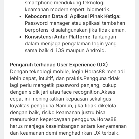
smartphone mendukung teknologi
keamanan modern seperti biometrik.
Kebocoran Data di Aplikasi Pihak Ketiga:
Password manager atau aplikasi tambahan
berpotensi disalahgunakan jika tidak aman.
Konsistensi Antar Platform:
Tantangan
dalam menjaga pengalaman login yang
sama baik di iOS maupun Android.
Pengaruh terhadap User Experience (UX)
Dengan teknologi mobile, login Horas88 menjadi
lebih cepat, intuitif, dan praktis.Pengguna tidak
lagi perlu mengetik password panjang, cukup
dengan sidik jari atau face recognition.Akses
cepat ini meningkatkan kepuasan sekaligus
loyalitas pengguna.Namun, jika tidak dikelola
dengan baik, risiko keamanan justru bisa
menurunkan kepercayaan pengguna.Horas88
harus menjaga keseimbangan antara kenyamanan
dan keamanan demi menghadirkan UX terbaik.