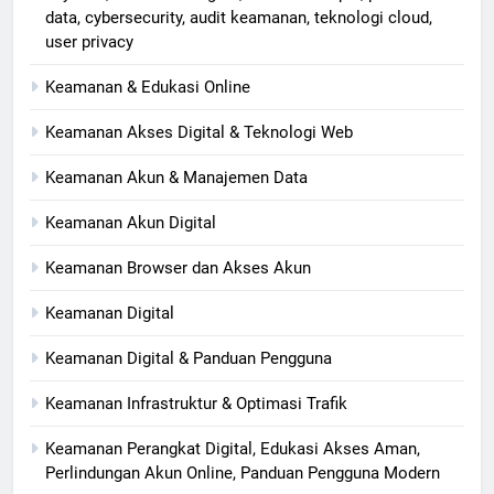
data, cybersecurity, audit keamanan, teknologi cloud,
user privacy
Keamanan & Edukasi Online
Keamanan Akses Digital & Teknologi Web
Keamanan Akun & Manajemen Data
Keamanan Akun Digital
Keamanan Browser dan Akses Akun
Keamanan Digital
Keamanan Digital & Panduan Pengguna
Keamanan Infrastruktur & Optimasi Trafik
Keamanan Perangkat Digital, Edukasi Akses Aman,
Perlindungan Akun Online, Panduan Pengguna Modern