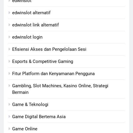
edwinslot
edwinslot alternatif
edwinslot link alternatif
edwinslot login
Efisiensi Akses dan Pengelolaan Sesi
Esports & Competitive Gaming
Fitur Platform dan Kenyamanan Pengguna
Gambling, Slot Machines, Kasino Online, Strategi
Bermain
Game & Teknologi
Game Digital Bertema Asia
Game Online