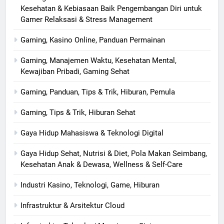
Kesehatan & Kebiasaan Baik Pengembangan Diri untuk
Gamer Relaksasi & Stress Management
Gaming, Kasino Online, Panduan Permainan
Gaming, Manajemen Waktu, Kesehatan Mental,
Kewajiban Pribadi, Gaming Sehat
Gaming, Panduan, Tips & Trik, Hiburan, Pemula
Gaming, Tips & Trik, Hiburan Sehat
Gaya Hidup Mahasiswa & Teknologi Digital
Gaya Hidup Sehat, Nutrisi & Diet, Pola Makan Seimbang,
Kesehatan Anak & Dewasa, Wellness & Self-Care
Industri Kasino, Teknologi, Game, Hiburan
Infrastruktur & Arsitektur Cloud