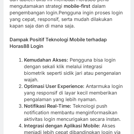
mengutamakan strategi
mobile-first
dalam
pengembangan login.Pengguna ingin proses login
yang cepat, responsif, serta mudah dilakukan
kapan saja dan di mana saja.
Dampak Positif Teknologi Mobile terhadap
Horas88 Login
Kemudahan Akses:
Pengguna bisa login
dengan sekali klik melalui integrasi
biometrik seperti sidik jari atau pengenalan
wajah.
Optimasi User Experience:
Antarmuka login
yang responsif di layar kecil memberikan
pengalaman yang lebih nyaman.
Notifikasi Real-Time:
Teknologi push
notification membantu menginformasikan
aktivitas login mencurigakan secara instan.
Integrasi dengan Aplikasi Mobile:
Akses
menjadi lebih cepat dibandingkan login via