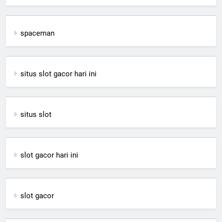
spaceman
situs slot gacor hari ini
situs slot
slot gacor hari ini
slot gacor