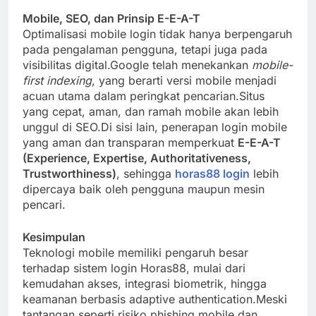
Mobile, SEO, dan Prinsip E-E-A-T
Optimalisasi mobile login tidak hanya berpengaruh
pada pengalaman pengguna, tetapi juga pada
visibilitas digital.Google telah menekankan
mobile-
first indexing
, yang berarti versi mobile menjadi
acuan utama dalam peringkat pencarian.Situs
yang cepat, aman, dan ramah mobile akan lebih
unggul di SEO.Di sisi lain, penerapan login mobile
yang aman dan transparan memperkuat
E-E-A-T
(Experience, Expertise, Authoritativeness,
Trustworthiness)
, sehingga
horas88 login
lebih
dipercaya baik oleh pengguna maupun mesin
pencari.
Kesimpulan
Teknologi mobile memiliki pengaruh besar
terhadap sistem login Horas88, mulai dari
kemudahan akses, integrasi biometrik, hingga
keamanan berbasis adaptive authentication.Meski
tantangan seperti risiko phishing mobile dan