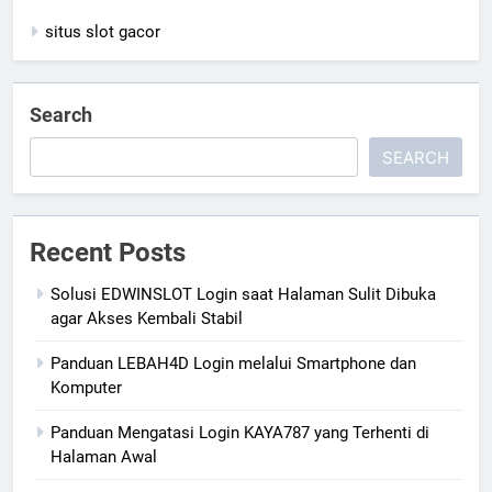
situs slot gacor
Search
SEARCH
Recent Posts
Solusi EDWINSLOT Login saat Halaman Sulit Dibuka
agar Akses Kembali Stabil
Panduan LEBAH4D Login melalui Smartphone dan
Komputer
Panduan Mengatasi Login KAYA787 yang Terhenti di
Halaman Awal