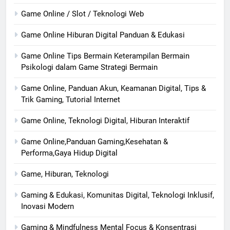
Game Online / Slot / Teknologi Web
Game Online Hiburan Digital Panduan & Edukasi
Game Online Tips Bermain Keterampilan Bermain
Psikologi dalam Game Strategi Bermain
Game Online, Panduan Akun, Keamanan Digital, Tips &
Trik Gaming, Tutorial Internet
Game Online, Teknologi Digital, Hiburan Interaktif
Game Online,Panduan Gaming,Kesehatan &
Performa,Gaya Hidup Digital
Game, Hiburan, Teknologi
Gaming & Edukasi, Komunitas Digital, Teknologi Inklusif,
Inovasi Modern
Gaming & Mindfulness Mental Focus & Konsentrasi