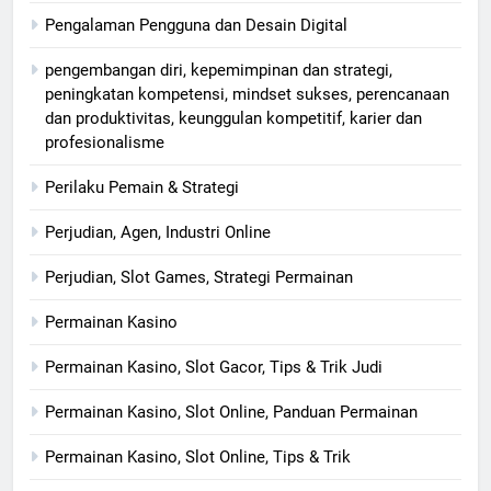
Pengalaman Pengguna dan Desain Digital
pengembangan diri, kepemimpinan dan strategi,
peningkatan kompetensi, mindset sukses, perencanaan
dan produktivitas, keunggulan kompetitif, karier dan
profesionalisme
Perilaku Pemain & Strategi
Perjudian, Agen, Industri Online
Perjudian, Slot Games, Strategi Permainan
Permainan Kasino
Permainan Kasino, Slot Gacor, Tips & Trik Judi
Permainan Kasino, Slot Online, Panduan Permainan
Permainan Kasino, Slot Online, Tips & Trik