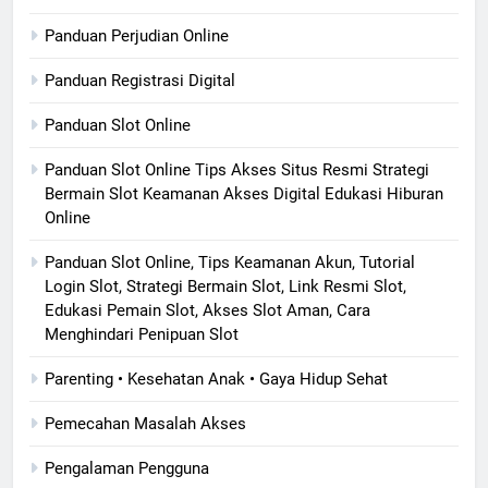
Panduan Perjudian Online
Panduan Registrasi Digital
Panduan Slot Online
Panduan Slot Online Tips Akses Situs Resmi Strategi
Bermain Slot Keamanan Akses Digital Edukasi Hiburan
Online
Panduan Slot Online, Tips Keamanan Akun, Tutorial
Login Slot, Strategi Bermain Slot, Link Resmi Slot,
Edukasi Pemain Slot, Akses Slot Aman, Cara
Menghindari Penipuan Slot
Parenting • Kesehatan Anak • Gaya Hidup Sehat
Pemecahan Masalah Akses
Pengalaman Pengguna