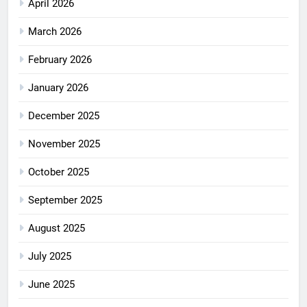
April 2026
March 2026
February 2026
January 2026
December 2025
November 2025
October 2025
September 2025
August 2025
July 2025
June 2025