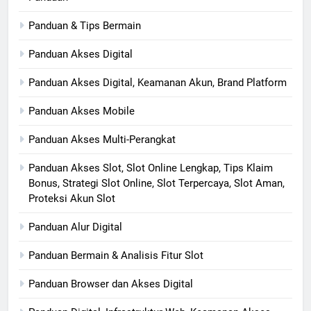
Panduan & Tips Bermain
Panduan Akses Digital
Panduan Akses Digital, Keamanan Akun, Brand Platform
Panduan Akses Mobile
Panduan Akses Multi-Perangkat
Panduan Akses Slot, Slot Online Lengkap, Tips Klaim
Bonus, Strategi Slot Online, Slot Terpercaya, Slot Aman,
Proteksi Akun Slot
Panduan Alur Digital
Panduan Bermain & Analisis Fitur Slot
Panduan Browser dan Akses Digital