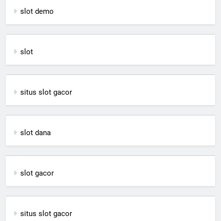
slot demo
slot
situs slot gacor
slot dana
slot gacor
situs slot gacor