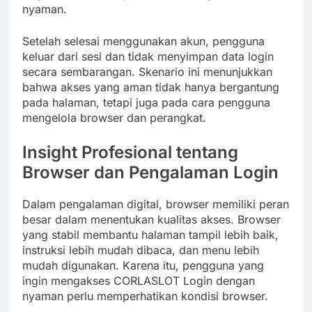
nyaman.
Setelah selesai menggunakan akun, pengguna
keluar dari sesi dan tidak menyimpan data login
secara sembarangan. Skenario ini menunjukkan
bahwa akses yang aman tidak hanya bergantung
pada halaman, tetapi juga pada cara pengguna
mengelola browser dan perangkat.
Insight Profesional tentang
Browser dan Pengalaman Login
Dalam pengalaman digital, browser memiliki peran
besar dalam menentukan kualitas akses. Browser
yang stabil membantu halaman tampil lebih baik,
instruksi lebih mudah dibaca, dan menu lebih
mudah digunakan. Karena itu, pengguna yang
ingin mengakses CORLASLOT Login dengan
nyaman perlu memperhatikan kondisi browser.