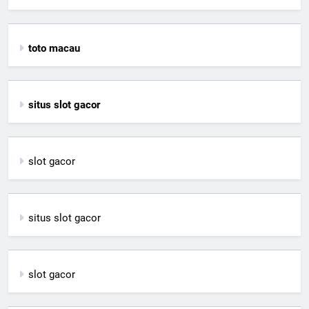
toto macau
situs slot gacor
slot gacor
situs slot gacor
slot gacor