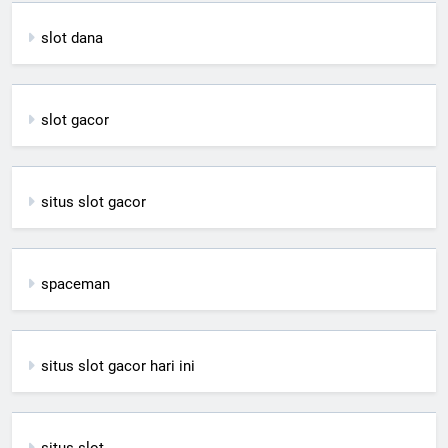
slot dana
slot gacor
situs slot gacor
spaceman
situs slot gacor hari ini