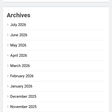
Archives
July 2026
June 2026
May 2026
April 2026
March 2026
February 2026
January 2026
December 2025
November 2025