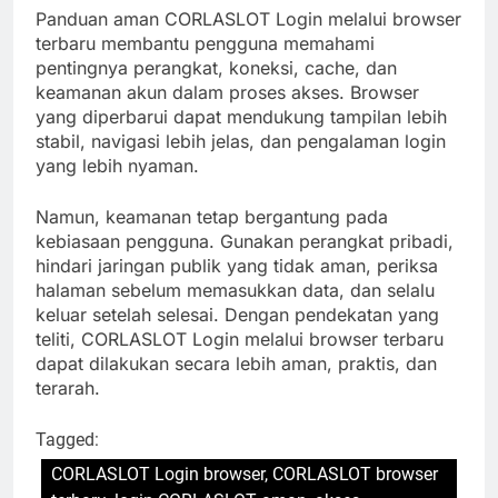
Panduan aman CORLASLOT Login melalui browser
terbaru membantu pengguna memahami
pentingnya perangkat, koneksi, cache, dan
keamanan akun dalam proses akses. Browser
yang diperbarui dapat mendukung tampilan lebih
stabil, navigasi lebih jelas, dan pengalaman login
yang lebih nyaman.
Namun, keamanan tetap bergantung pada
kebiasaan pengguna. Gunakan perangkat pribadi,
hindari jaringan publik yang tidak aman, periksa
halaman sebelum memasukkan data, dan selalu
keluar setelah selesai. Dengan pendekatan yang
teliti, CORLASLOT Login melalui browser terbaru
dapat dilakukan secara lebih aman, praktis, dan
terarah.
Tagged:
CORLASLOT Login browser, CORLASLOT browser