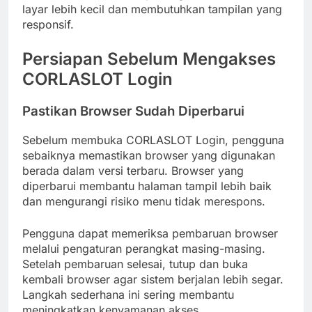
layar lebih kecil dan membutuhkan tampilan yang
responsif.
Persiapan Sebelum Mengakses
CORLASLOT Login
Pastikan Browser Sudah Diperbarui
Sebelum membuka CORLASLOT Login, pengguna
sebaiknya memastikan browser yang digunakan
berada dalam versi terbaru. Browser yang
diperbarui membantu halaman tampil lebih baik
dan mengurangi risiko menu tidak merespons.
Pengguna dapat memeriksa pembaruan browser
melalui pengaturan perangkat masing-masing.
Setelah pembaruan selesai, tutup dan buka
kembali browser agar sistem berjalan lebih segar.
Langkah sederhana ini sering membantu
meningkatkan kenyamanan akses.