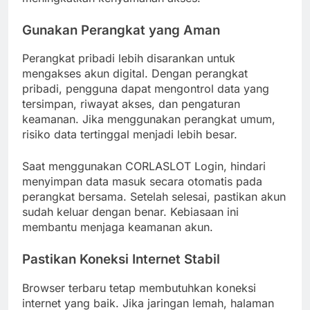
Gunakan Perangkat yang Aman
Perangkat pribadi lebih disarankan untuk
mengakses akun digital. Dengan perangkat
pribadi, pengguna dapat mengontrol data yang
tersimpan, riwayat akses, dan pengaturan
keamanan. Jika menggunakan perangkat umum,
risiko data tertinggal menjadi lebih besar.
Saat menggunakan CORLASLOT Login, hindari
menyimpan data masuk secara otomatis pada
perangkat bersama. Setelah selesai, pastikan akun
sudah keluar dengan benar. Kebiasaan ini
membantu menjaga keamanan akun.
Pastikan Koneksi Internet Stabil
Browser terbaru tetap membutuhkan koneksi
internet yang baik. Jika jaringan lemah, halaman