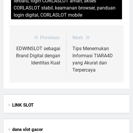
terbaru, login CORLASLOT aman, akses
CORLASLOT stabil, keamanan browser, panduan
login digital, CORLASLOT mobile
Previous:
Next:
Post
navigation
EDWINSLOT sebagai
Tips Menemukan
Brand Digital dengan
Informasi TIARA4D
Identitas Kuat
yang Akurat dan
Terpercaya
LINK SLOT
dana slot gacor