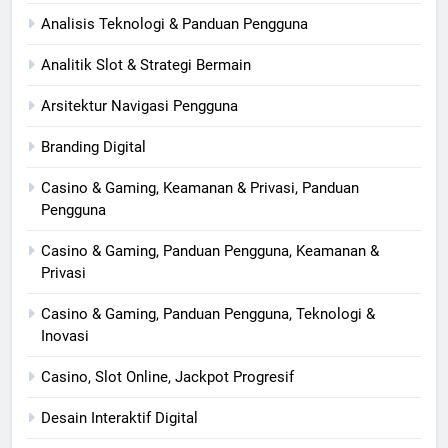
Analisis Teknologi & Panduan Pengguna
Analitik Slot & Strategi Bermain
Arsitektur Navigasi Pengguna
Branding Digital
Casino & Gaming, Keamanan & Privasi, Panduan
Pengguna
Casino & Gaming, Panduan Pengguna, Keamanan &
Privasi
Casino & Gaming, Panduan Pengguna, Teknologi &
Inovasi
Casino, Slot Online, Jackpot Progresif
Desain Interaktif Digital