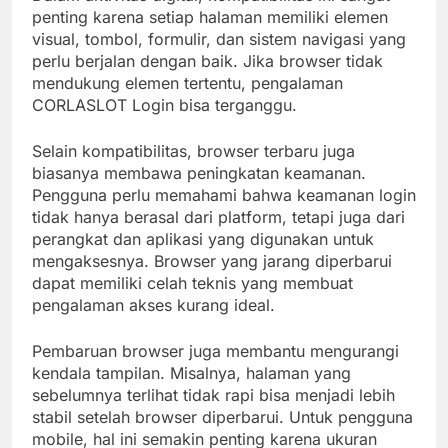
penting karena setiap halaman memiliki elemen
visual, tombol, formulir, dan sistem navigasi yang
perlu berjalan dengan baik. Jika browser tidak
mendukung elemen tertentu, pengalaman
CORLASLOT Login bisa terganggu.
Selain kompatibilitas, browser terbaru juga
biasanya membawa peningkatan keamanan.
Pengguna perlu memahami bahwa keamanan login
tidak hanya berasal dari platform, tetapi juga dari
perangkat dan aplikasi yang digunakan untuk
mengaksesnya. Browser yang jarang diperbarui
dapat memiliki celah teknis yang membuat
pengalaman akses kurang ideal.
Pembaruan browser juga membantu mengurangi
kendala tampilan. Misalnya, halaman yang
sebelumnya terlihat tidak rapi bisa menjadi lebih
stabil setelah browser diperbarui. Untuk pengguna
mobile, hal ini semakin penting karena ukuran