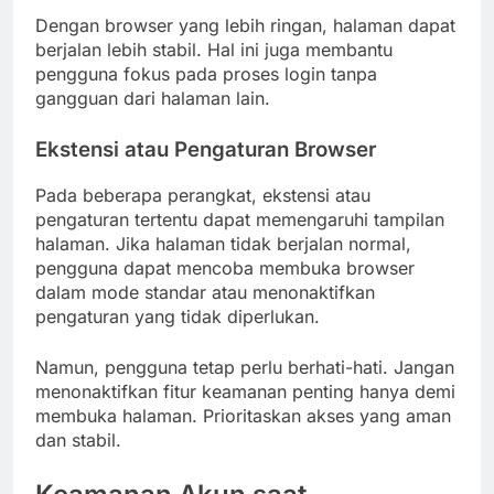
Dengan browser yang lebih ringan, halaman dapat
berjalan lebih stabil. Hal ini juga membantu
pengguna fokus pada proses login tanpa
gangguan dari halaman lain.
Ekstensi atau Pengaturan Browser
Pada beberapa perangkat, ekstensi atau
pengaturan tertentu dapat memengaruhi tampilan
halaman. Jika halaman tidak berjalan normal,
pengguna dapat mencoba membuka browser
dalam mode standar atau menonaktifkan
pengaturan yang tidak diperlukan.
Namun, pengguna tetap perlu berhati-hati. Jangan
menonaktifkan fitur keamanan penting hanya demi
membuka halaman. Prioritaskan akses yang aman
dan stabil.