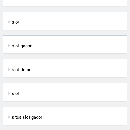
slot
slot gacor
slot demo
slot
situs slot gacor