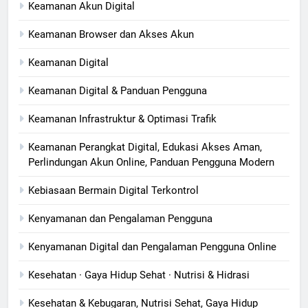
Keamanan Akun Digital
Keamanan Browser dan Akses Akun
Keamanan Digital
Keamanan Digital & Panduan Pengguna
Keamanan Infrastruktur & Optimasi Trafik
Keamanan Perangkat Digital, Edukasi Akses Aman,
Perlindungan Akun Online, Panduan Pengguna Modern
Kebiasaan Bermain Digital Terkontrol
Kenyamanan dan Pengalaman Pengguna
Kenyamanan Digital dan Pengalaman Pengguna Online
Kesehatan · Gaya Hidup Sehat · Nutrisi & Hidrasi
Kesehatan & Kebugaran, Nutrisi Sehat, Gaya Hidup