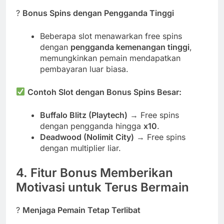
?
Bonus Spins dengan Pengganda Tinggi
Beberapa slot menawarkan free spins
dengan
pengganda kemenangan tinggi
,
memungkinkan pemain mendapatkan
pembayaran luar biasa.
Contoh Slot dengan Bonus Spins Besar:
Buffalo Blitz (Playtech)
→ Free spins
dengan pengganda hingga
x10
.
Deadwood (Nolimit City)
→ Free spins
dengan multiplier liar.
4. Fitur Bonus Memberikan
Motivasi untuk Terus Bermain
?
Menjaga Pemain Tetap Terlibat