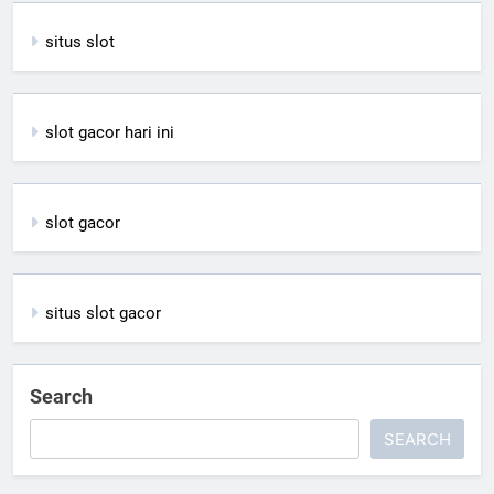
situs slot
slot gacor hari ini
slot gacor
situs slot gacor
Search
SEARCH