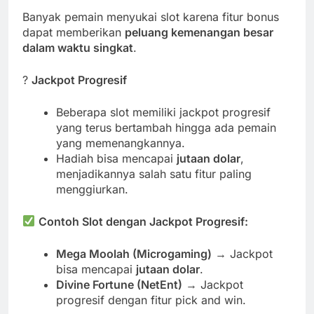
Banyak pemain menyukai slot karena fitur bonus
dapat memberikan
peluang kemenangan besar
dalam waktu singkat
.
?
Jackpot Progresif
Beberapa slot memiliki jackpot progresif
yang terus bertambah hingga ada pemain
yang memenangkannya.
Hadiah bisa mencapai
jutaan dolar
,
menjadikannya salah satu fitur paling
menggiurkan.
Contoh Slot dengan Jackpot Progresif:
Mega Moolah (Microgaming)
→ Jackpot
bisa mencapai
jutaan dolar
.
Divine Fortune (NetEnt)
→ Jackpot
progresif dengan fitur pick and win.