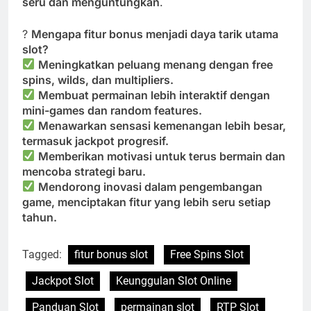
seru dan menguntungkan
.
?
Mengapa fitur bonus menjadi daya tarik utama
slot?
Meningkatkan peluang menang dengan free
spins, wilds, dan multipliers.
Membuat permainan lebih interaktif dengan
mini-games dan random features.
Menawarkan sensasi kemenangan lebih besar,
termasuk jackpot progresif.
Memberikan motivasi untuk terus bermain dan
mencoba strategi baru.
Mendorong inovasi dalam pengembangan
game, menciptakan fitur yang lebih seru setiap
tahun.
Tagged:
fitur bonus slot
Free Spins Slot
Jackpot Slot
Keunggulan Slot Online
Panduan Slot
permainan slot
RTP Slot