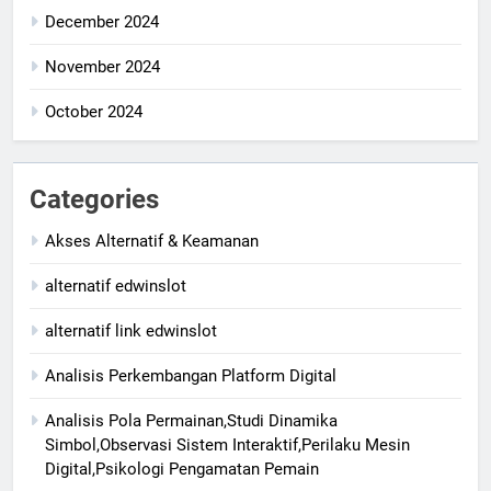
December 2024
November 2024
October 2024
Categories
Akses Alternatif & Keamanan
alternatif edwinslot
alternatif link edwinslot
Analisis Perkembangan Platform Digital
Analisis Pola Permainan,Studi Dinamika
Simbol,Observasi Sistem Interaktif,Perilaku Mesin
Digital,Psikologi Pengamatan Pemain