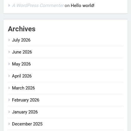
A WordPress Commenter
on
Hello world!
Archives
July 2026
June 2026
May 2026
April 2026
March 2026
February 2026
January 2026
December 2025