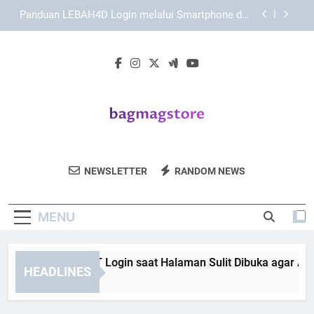
Skip
Panduan Mengatasi Login KAYA787 yang Terhenti
to
di Halaman Awal
content
Panduan Mengelola Izin Browser sebelum
Membuka KAYA787 Login
Solusi EDWINSLOT Login saat Halaman Sulit
Dibuka agar Akses Kembali Stabil
Panduan LEBAH4D Login melalui Smartphone dan
Komputer
Panduan Mengatasi Login KAYA787 yang Terhenti
di Halaman Awal
Bag Mag Store
Dapatkan Tas Dan Aksesori Stylish Dari Bag
Panduan Mengelola Izin Browser sebelum
NEWSLETTER
RANDOM NEWS
Membuka KAYA787 Login
Mag Store. Untuk Gaya Yang Selalu On-
Trend.
MENU
lusi EDWINSLOT Login saat Halaman Sulit Dibuka agar Akses K
HEADLINES
Weeks Ago