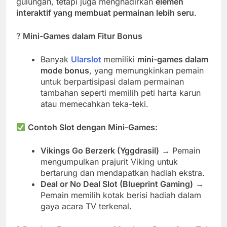
gulungan, tetapi juga menghadirkan
elemen
interaktif yang membuat permainan lebih seru
.
?
Mini-Games dalam Fitur Bonus
Banyak
Ularslot
memiliki
mini-games dalam
mode bonus
, yang memungkinkan pemain
untuk berpartisipasi dalam permainan
tambahan seperti memilih peti harta karun
atau memecahkan teka-teki.
Contoh Slot dengan Mini-Games:
Vikings Go Berzerk (Yggdrasil)
→ Pemain
mengumpulkan prajurit Viking untuk
bertarung dan mendapatkan hadiah ekstra.
Deal or No Deal Slot (Blueprint Gaming)
→
Pemain memilih kotak berisi hadiah dalam
gaya acara TV terkenal.