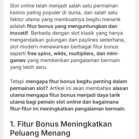
Slot online telah menjadi salah satu permainan
kasino paling populer di dunia, dan salah satu
faktor utama yang membuatnya begitu menarik
adalah
fitur bonus yang menguntungkan dan
inovatif
. Berbeda dengan slot klasik yang hanya
mengandalkan gulungan dan paylines sederhana,
slot modern menawarkan berbagai fitur bonus
seperti
free spins, wilds, multipliers, dan mini-
games
yang memberikan pengalaman bermain
yang lebih seru.
Tetapi
mengapa fitur bonus begitu penting dalam
permainan slot?
Artikel ini akan membahas
alasan
utama mengapa fitur bonus menjadi daya tarik
utama bagi pemain slot online dan bagaimana
fitur-fitur ini meningkatkan pengalaman bermain
.
1. Fitur Bonus Meningkatkan
Peluang Menang