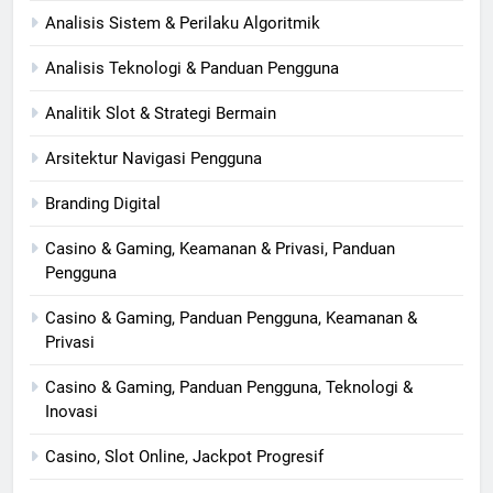
Analisis Sistem & Perilaku Algoritmik
Analisis Teknologi & Panduan Pengguna
Analitik Slot & Strategi Bermain
Arsitektur Navigasi Pengguna
Branding Digital
Casino & Gaming, Keamanan & Privasi, Panduan
Pengguna
Casino & Gaming, Panduan Pengguna, Keamanan &
Privasi
Casino & Gaming, Panduan Pengguna, Teknologi &
Inovasi
Casino, Slot Online, Jackpot Progresif