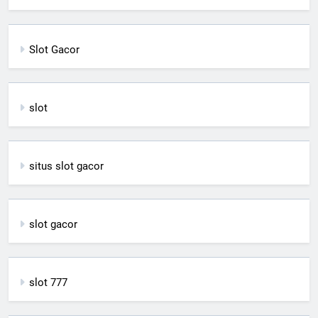
Slot Gacor
slot
situs slot gacor
slot gacor
slot 777