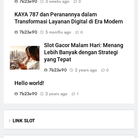
7b23e90
3 weeks ago
0
KAYA 787 dan Peranannya dalam
Transformasi Layanan Digital di Era Modern
7b23e90
5 months ago
0
Slot Gacor Malam Hari: Menang
Lebih Banyak dengan Strategi
yang Tepat
7b23e90
2 years ago
0
Hello world!
7b23e90
2 years ago
1
LINK SLOT