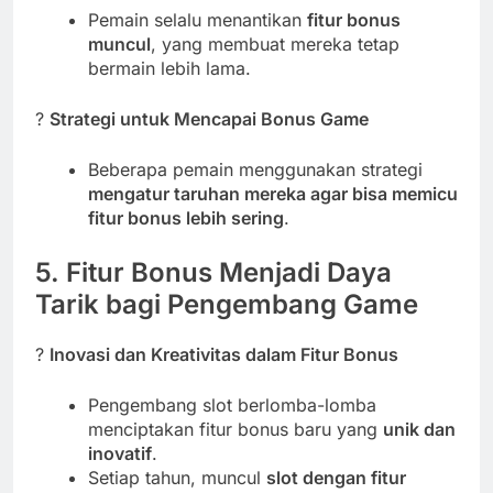
Pemain selalu menantikan
fitur bonus
muncul
, yang membuat mereka tetap
bermain lebih lama.
?
Strategi untuk Mencapai Bonus Game
Beberapa pemain menggunakan strategi
mengatur taruhan mereka agar bisa memicu
fitur bonus lebih sering
.
5. Fitur Bonus Menjadi Daya
Tarik bagi Pengembang Game
?
Inovasi dan Kreativitas dalam Fitur Bonus
Pengembang slot berlomba-lomba
menciptakan fitur bonus baru yang
unik dan
inovatif
.
Setiap tahun, muncul
slot dengan fitur