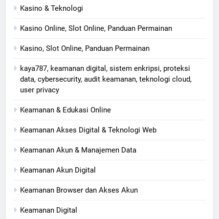
Kasino & Teknologi
Kasino Online, Slot Online, Panduan Permainan
Kasino, Slot Online, Panduan Permainan
kaya787, keamanan digital, sistem enkripsi, proteksi
data, cybersecurity, audit keamanan, teknologi cloud,
user privacy
Keamanan & Edukasi Online
Keamanan Akses Digital & Teknologi Web
Keamanan Akun & Manajemen Data
Keamanan Akun Digital
Keamanan Browser dan Akses Akun
Keamanan Digital