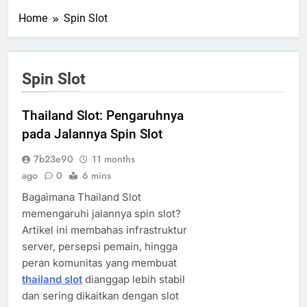
Home
Spin Slot
Spin Slot
Thailand Slot: Pengaruhnya
pada Jalannya Spin Slot
7b23e90
11 months
ago
0
6 mins
Bagaimana Thailand Slot
memengaruhi jalannya spin slot?
Artikel ini membahas infrastruktur
server, persepsi pemain, hingga
peran komunitas yang membuat
thailand slot
dianggap lebih stabil
dan sering dikaitkan dengan slot