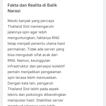
Fakta dan Realita di Balik
Narasi
Meski banyak yang percaya
Thailand Slot memengaruhi
jalannya spin agar lebih
menguntungkan, faktanya RNG
tetap menjadi penentu utama hasil
permainan. Tidak ada server yang
bisa mengubah sifat acak dari
RNG. Namun, keunggulan
infrastruktur dan persepsi kolektif
pemain menjadikan pengalaman
spin terasa lebih memuaskan.
Dengan kata lain, pengaruh
Thailand Slot lebih pada aspek
teknis dan psikologis dibandingkan
manipulasi hasil. Stabilitas server
membuat jalannya spin lebih