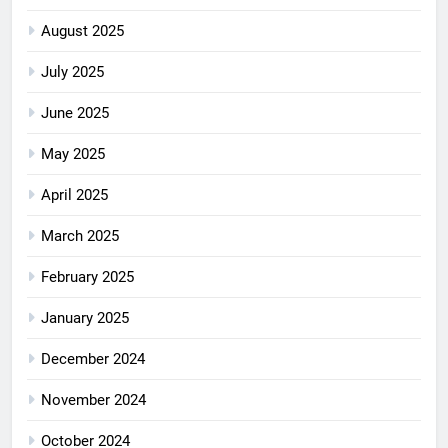
August 2025
July 2025
June 2025
May 2025
April 2025
March 2025
February 2025
January 2025
December 2024
November 2024
October 2024