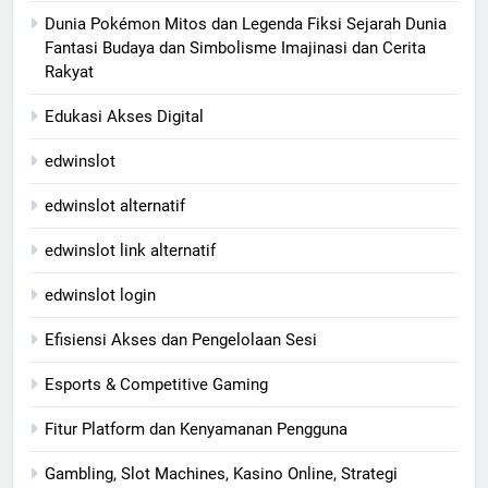
Dunia Pokémon Mitos dan Legenda Fiksi Sejarah Dunia
Fantasi Budaya dan Simbolisme Imajinasi dan Cerita
Rakyat
Edukasi Akses Digital
edwinslot
edwinslot alternatif
edwinslot link alternatif
edwinslot login
Efisiensi Akses dan Pengelolaan Sesi
Esports & Competitive Gaming
Fitur Platform dan Kenyamanan Pengguna
Gambling, Slot Machines, Kasino Online, Strategi