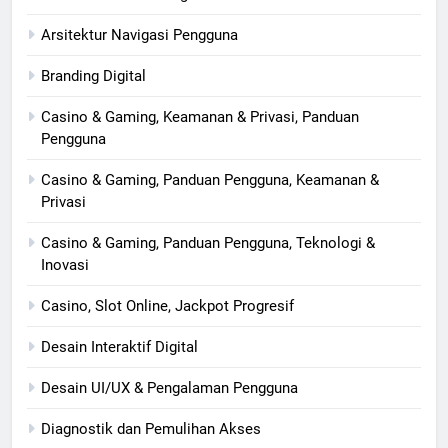
Arsitektur Navigasi Pengguna
Branding Digital
Casino & Gaming, Keamanan & Privasi, Panduan
Pengguna
Casino & Gaming, Panduan Pengguna, Keamanan &
Privasi
Casino & Gaming, Panduan Pengguna, Teknologi &
Inovasi
Casino, Slot Online, Jackpot Progresif
Desain Interaktif Digital
Desain UI/UX & Pengalaman Pengguna
Diagnostik dan Pemulihan Akses