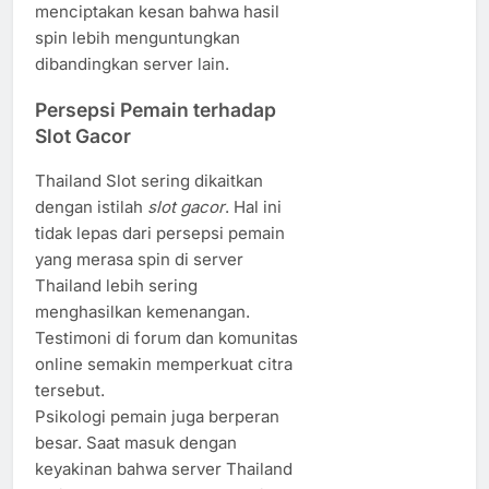
menciptakan kesan bahwa hasil
spin lebih menguntungkan
dibandingkan server lain.
Persepsi Pemain terhadap
Slot Gacor
Thailand Slot sering dikaitkan
dengan istilah
slot gacor
. Hal ini
tidak lepas dari persepsi pemain
yang merasa spin di server
Thailand lebih sering
menghasilkan kemenangan.
Testimoni di forum dan komunitas
online semakin memperkuat citra
tersebut.
Psikologi pemain juga berperan
besar. Saat masuk dengan
keyakinan bahwa server Thailand