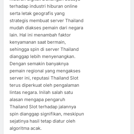
terhadap industri hiburan online
serta letak geografis yang
strategis membuat server Thailand
mudah diakses pemain dari negara
lain. Hal ini menambah faktor
kenyamanan saat bermain,
sehingga spin di server Thailand
dianggap lebih menyenangkan.
Dengan semakin banyaknya
pemain regional yang mengakses
server ini, reputasi Thailand Slot
terus diperkuat oleh pengalaman
lintas negara. Inilah salah satu
alasan mengapa pengaruh
Thailand Slot terhadap jalannya
spin dianggap signifikan, meskipun
sejatinya hasil tetap diatur oleh
algoritma acak.