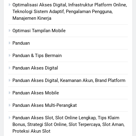
Optimalisasi Akses Digital, Infrastruktur Platform Online,
Teknologi Sistem Adaptif, Pengalaman Pengguna,
Manajemen Kinerja
Optimasi Tampilan Mobile
Panduan
Panduan & Tips Bermain
Panduan Akses Digital
Panduan Akses Digital, Keamanan Akun, Brand Platform
Panduan Akses Mobile
Panduan Akses Multi-Perangkat
Panduan Akses Slot, Slot Online Lengkap, Tips Klaim
Bonus, Strategi Slot Online, Slot Terpercaya, Slot Aman,
Proteksi Akun Slot