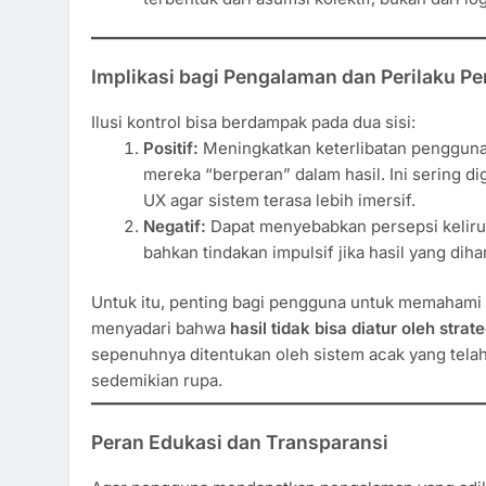
Implikasi bagi Pengalaman dan Perilaku P
Ilusi kontrol bisa berdampak pada dua sisi:
Positif:
Meningkatkan keterlibatan penggun
mereka “berperan” dalam hasil. Ini sering d
UX agar sistem terasa lebih imersif.
Negatif:
Dapat menyebabkan persepsi keliru
bahkan tindakan impulsif jika hasil yang dih
Untuk itu, penting bagi pengguna untuk memahami 
menyadari bahwa
hasil tidak bisa diatur oleh strate
sepenuhnya ditentukan oleh sistem acak yang tela
sedemikian rupa.
Peran Edukasi dan Transparansi