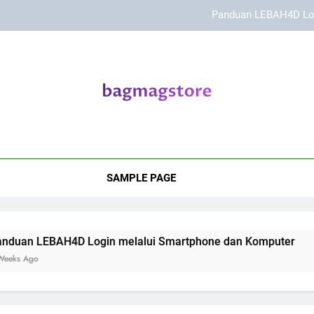
Panduan LEBAH4D Log
Panduan Mengatasi Login KA
Panduan Mengelola Izin Bro
Solusi EDWINSLOT Login saat Halaman Su
 Mag Store
Panduan LEBAH4D Log
as Dan Aksesori Stylish Dari Bag Mag Store. Untuk Gaya Yang 
Panduan Mengatasi Login KA
SAMPLE PAGE
Panduan Mengelola Izin Bro
4D Login melalui Smartphone dan Komputer
Panduan 
2 Weeks Ag