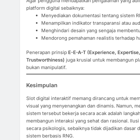
Agar pengguna mendapatkan pengalaman yang adil
platform digital sebaiknya:
Menyediakan dokumentasi tentang sistem R
Menampilkan indikator transparansi atau aud
Menghindari desain yang sengaja membentu
Mendorong pemahaman realistis terhadap ha
Penerapan prinsip
E-E-A-T (Experience, Expertise,
Trustworthiness)
juga krusial untuk membangun pla
bukan manipulatif.
Kesimpulan
Slot digital interaktif memang dirancang untuk m
visual yang menyenangkan dan dinamis. Namun, 
sistem tersebut bekerja secara acak adalah langka
membangun interaksi yang sehat dan rasional. Ilusi
secara psikologis, sebaiknya tidak dijadikan dasa
sistem berbasis RNG.