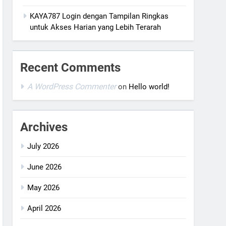
KAYA787 Login dengan Tampilan Ringkas
untuk Akses Harian yang Lebih Terarah
Recent Comments
A WordPress Commenter
on
Hello world!
Archives
July 2026
June 2026
May 2026
April 2026