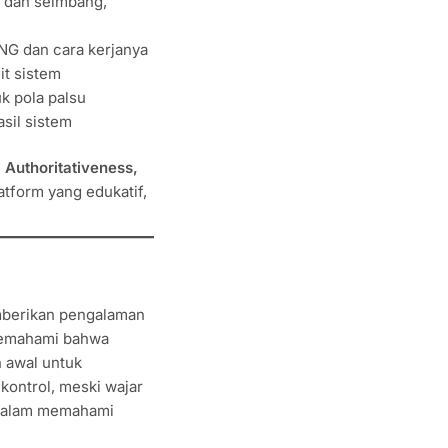
 dan seimbang,
NG dan cara kerjanya
it sistem
k pola palsu
sil sistem
 Authoritativeness,
tform yang edukatif,
emberikan pengalaman
memahami bahwa
h awal untuk
 kontrol, meski wajar
r dalam memahami