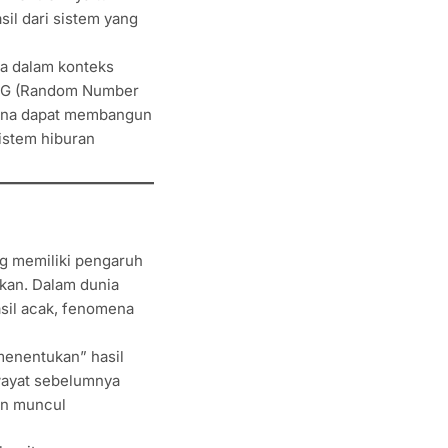
il dari sistem yang
ja dalam konteks
 RNG (Random Number
guna dapat membangun
istem hiburan
ng memiliki pengaruh
ikan. Dalam dunia
hasil acak, fenomena
menentukan” hasil
iwayat sebelumnya
kan muncul