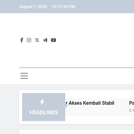
Skip
August 7, 2026
10:13:36 PM
to
content
Bag
Dapatkan T
Sulit Dibuka agar Akses Kembali Stabil
Panduan LEBAH
2 Weeks Ago
HEADLINES