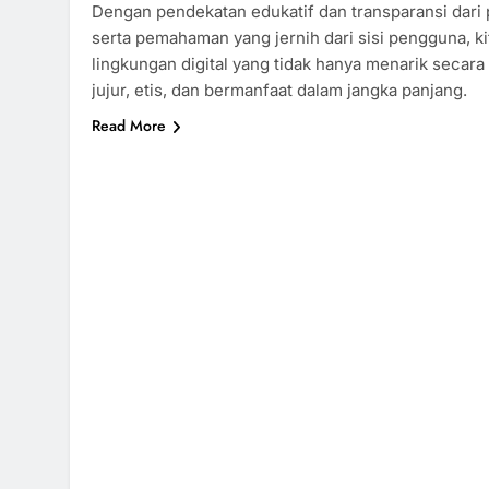
Dengan pendekatan edukatif dan transparansi dari 
serta pemahaman yang jernih dari sisi pengguna, k
lingkungan digital yang tidak hanya menarik secara v
jujur, etis, dan bermanfaat dalam jangka panjang.
Read More