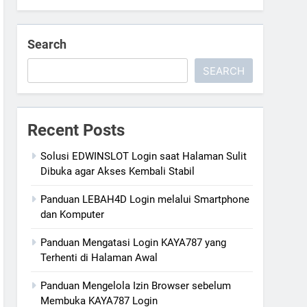
Search
SEARCH
Recent Posts
Solusi EDWINSLOT Login saat Halaman Sulit
Dibuka agar Akses Kembali Stabil
Panduan LEBAH4D Login melalui Smartphone
dan Komputer
Panduan Mengatasi Login KAYA787 yang
Terhenti di Halaman Awal
Panduan Mengelola Izin Browser sebelum
Membuka KAYA787 Login