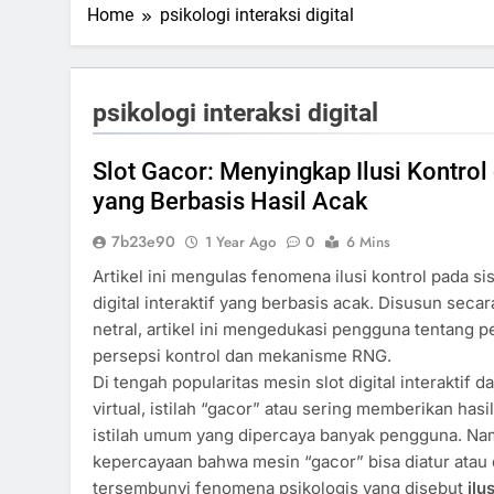
Home
psikologi interaksi digital
psikologi interaksi digital
Slot Gacor: Menyingkap Ilusi Kontro
yang Berbasis Hasil Acak
7b23e90
1 Year Ago
0
6 Mins
Artikel ini mengulas fenomena ilusi kontrol pada s
digital interaktif yang berbasis acak. Disusun secar
netral, artikel ini mengedukasi pengguna tentang 
persepsi kontrol dan mekanisme RNG.
Di tengah popularitas mesin slot digital interaktif 
virtual, istilah “gacor” atau sering memberikan hasil
istilah umum yang dipercaya banyak pengguna. Nam
kepercayaan bahwa mesin “gacor” bisa diatur atau d
tersembunyi fenomena psikologis yang disebut
ilu