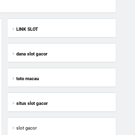
LINK SLOT
dana slot gacor
toto macau
situs slot gacor
slot gacor