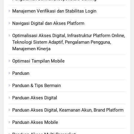
Manajemen Verifikasi dan Stabilitas Login
Navigasi Digital dan Akses Platform
Optimalisasi Akses Digital, Infrastruktur Platform Online,
Teknologi Sistem Adaptif, Pengalaman Pengguna,
Manajemen Kinerja
Optimasi Tampilan Mobile
Panduan
Panduan & Tips Bermain
Panduan Akses Digital
Panduan Akses Digital, Keamanan Akun, Brand Platform
Panduan Akses Mobile