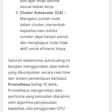
pod agar tetap optimal
sesuai beban kerja.
Cluster Autoscaler (CA)
–
Mengatur jumlah node
dalam cluster, menambah
kapasitas baru ketika
sumber daya hampir penuh
dan menghapus node tidak
aktif untuk efisiensi biaya.
Seluruh mekanisme autoscaling ini
berjalan menggunakan data metrik
yang dikumpulkan secara real-time
dari sistem pemantauan berbasis
Prometheus
.Setiap 15 detik,
Prometheus mengirimkan data
performa yang kemudian dianalisis
oleh algoritma penyesuaian
kapasitas.Jika penggunaan CPU