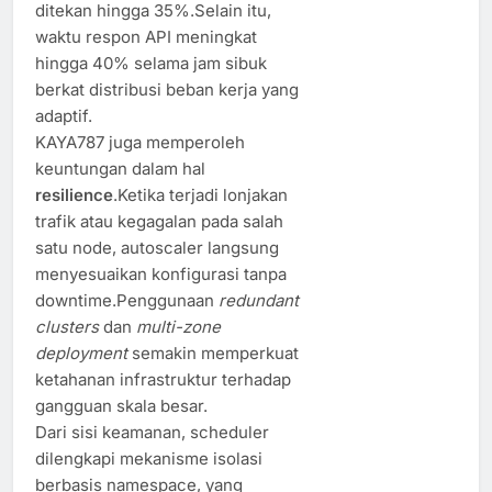
ditekan hingga 35%.Selain itu,
waktu respon API meningkat
hingga 40% selama jam sibuk
berkat distribusi beban kerja yang
adaptif.
KAYA787 juga memperoleh
keuntungan dalam hal
resilience
.Ketika terjadi lonjakan
trafik atau kegagalan pada salah
satu node, autoscaler langsung
menyesuaikan konfigurasi tanpa
downtime.Penggunaan
redundant
clusters
dan
multi-zone
deployment
semakin memperkuat
ketahanan infrastruktur terhadap
gangguan skala besar.
Dari sisi keamanan, scheduler
dilengkapi mekanisme isolasi
berbasis namespace, yang