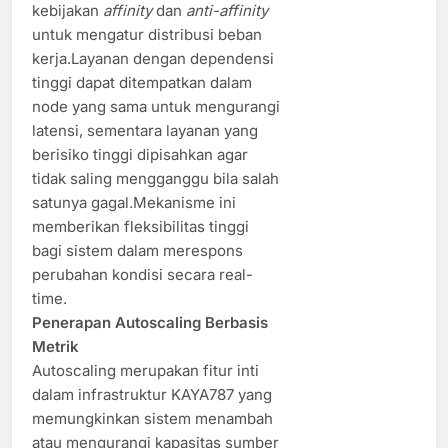
kebijakan
affinity
dan
anti-affinity
untuk mengatur distribusi beban
kerja.Layanan dengan dependensi
tinggi dapat ditempatkan dalam
node yang sama untuk mengurangi
latensi, sementara layanan yang
berisiko tinggi dipisahkan agar
tidak saling mengganggu bila salah
satunya gagal.Mekanisme ini
memberikan fleksibilitas tinggi
bagi sistem dalam merespons
perubahan kondisi secara real-
time.
Penerapan Autoscaling Berbasis
Metrik
Autoscaling merupakan fitur inti
dalam infrastruktur KAYA787 yang
memungkinkan sistem menambah
atau mengurangi kapasitas sumber