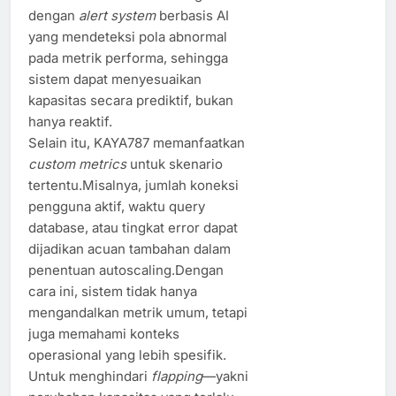
dengan
alert system
berbasis AI
yang mendeteksi pola abnormal
pada metrik performa, sehingga
sistem dapat menyesuaikan
kapasitas secara prediktif, bukan
hanya reaktif.
Selain itu, KAYA787 memanfaatkan
custom metrics
untuk skenario
tertentu.Misalnya, jumlah koneksi
pengguna aktif, waktu query
database, atau tingkat error dapat
dijadikan acuan tambahan dalam
penentuan autoscaling.Dengan
cara ini, sistem tidak hanya
mengandalkan metrik umum, tetapi
juga memahami konteks
operasional yang lebih spesifik.
Untuk menghindari
flapping
—yakni