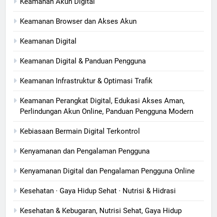
Keamanan Akun Digital
Keamanan Browser dan Akses Akun
Keamanan Digital
Keamanan Digital & Panduan Pengguna
Keamanan Infrastruktur & Optimasi Trafik
Keamanan Perangkat Digital, Edukasi Akses Aman,
Perlindungan Akun Online, Panduan Pengguna Modern
Kebiasaan Bermain Digital Terkontrol
Kenyamanan dan Pengalaman Pengguna
Kenyamanan Digital dan Pengalaman Pengguna Online
Kesehatan · Gaya Hidup Sehat · Nutrisi & Hidrasi
Kesehatan & Kebugaran, Nutrisi Sehat, Gaya Hidup