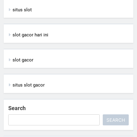
situs slot
slot gacor hari ini
slot gacor
situs slot gacor
Search
SEARCH