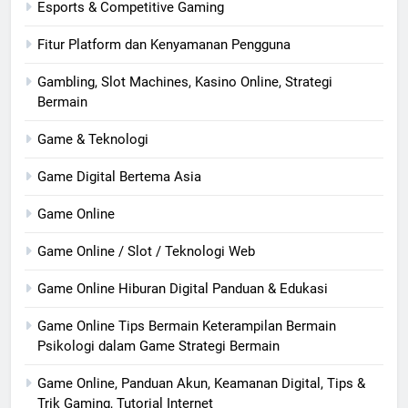
Esports & Competitive Gaming
Fitur Platform dan Kenyamanan Pengguna
Gambling, Slot Machines, Kasino Online, Strategi
Bermain
Game & Teknologi
Game Digital Bertema Asia
Game Online
Game Online / Slot / Teknologi Web
Game Online Hiburan Digital Panduan & Edukasi
Game Online Tips Bermain Keterampilan Bermain
Psikologi dalam Game Strategi Bermain
Game Online, Panduan Akun, Keamanan Digital, Tips &
Trik Gaming, Tutorial Internet