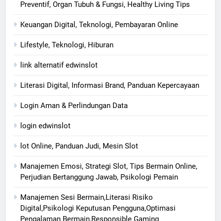
Preventif, Organ Tubuh & Fungsi, Healthy Living Tips
Keuangan Digital, Teknologi, Pembayaran Online
Lifestyle, Teknologi, Hiburan
link alternatif edwinslot
Literasi Digital, Informasi Brand, Panduan Kepercayaan
Login Aman & Perlindungan Data
login edwinslot
lot Online, Panduan Judi, Mesin Slot
Manajemen Emosi, Strategi Slot, Tips Bermain Online,
Perjudian Bertanggung Jawab, Psikologi Pemain
Manajemen Sesi Bermain,Literasi Risiko
Digital,Psikologi Keputusan Pengguna,Optimasi
Pengalaman Bermain,Responsible Gaming