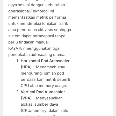
daya sesuai dengan kebutuhan
operasional.Teknologi ini
memanfaatkan metrik performa
untuk mendeteksi lonjakan trafik
atau penurunan aktivitas sehingga
sistem dapat beradaptasi tanpa
perlu tindakan manual.
KAYA787 menggunakan tiga
pendekatan autoscaling utama:
Horizontal Pod Autoscaler
(HPA)
– Menambah atau
mengurangi jumlah pod
berdasarkan metrik seperti
CPU atau memory usage.
Vertical Pod Autoscaler
(VPA)
– Menyesuaikan
alokasi sumber daya
(CPU/memory) dalam satu