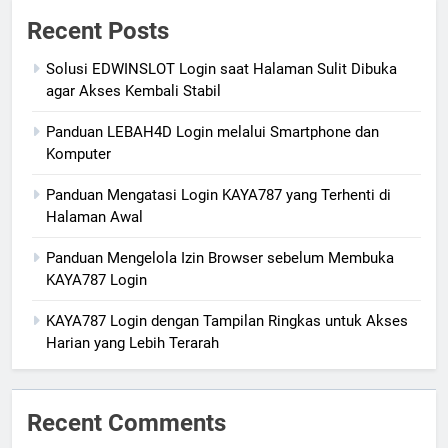
Recent Posts
Solusi EDWINSLOT Login saat Halaman Sulit Dibuka
agar Akses Kembali Stabil
Panduan LEBAH4D Login melalui Smartphone dan
Komputer
Panduan Mengatasi Login KAYA787 yang Terhenti di
Halaman Awal
Panduan Mengelola Izin Browser sebelum Membuka
KAYA787 Login
KAYA787 Login dengan Tampilan Ringkas untuk Akses
Harian yang Lebih Terarah
Recent Comments