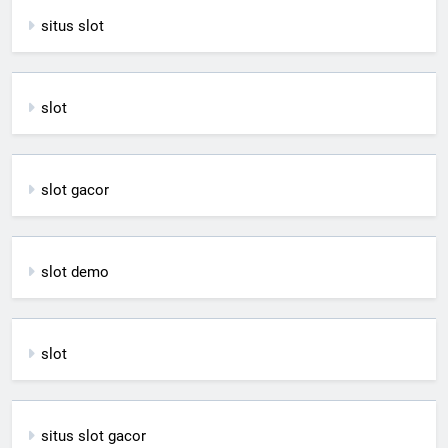
situs slot
slot
slot gacor
slot demo
slot
situs slot gacor