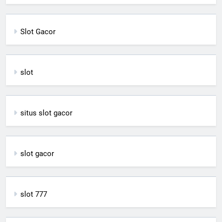
Slot Gacor
slot
situs slot gacor
slot gacor
slot 777