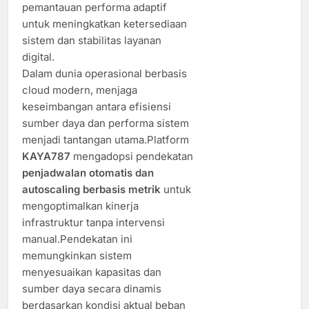
pemantauan performa adaptif
untuk meningkatkan ketersediaan
sistem dan stabilitas layanan
digital.
Dalam dunia operasional berbasis
cloud modern, menjaga
keseimbangan antara efisiensi
sumber daya dan performa sistem
menjadi tantangan utama.Platform
KAYA787
mengadopsi pendekatan
penjadwalan otomatis dan
autoscaling berbasis metrik
untuk
mengoptimalkan kinerja
infrastruktur tanpa intervensi
manual.Pendekatan ini
memungkinkan sistem
menyesuaikan kapasitas dan
sumber daya secara dinamis
berdasarkan kondisi aktual beban