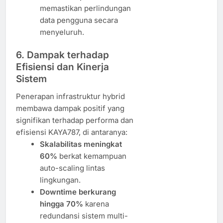
memastikan perlindungan
data pengguna secara
menyeluruh.
6. Dampak terhadap
Efisiensi dan Kinerja
Sistem
Penerapan infrastruktur hybrid
membawa dampak positif yang
signifikan terhadap performa dan
efisiensi KAYA787, di antaranya:
Skalabilitas meningkat
60%
berkat kemampuan
auto-scaling lintas
lingkungan.
Downtime berkurang
hingga 70%
karena
redundansi sistem multi-