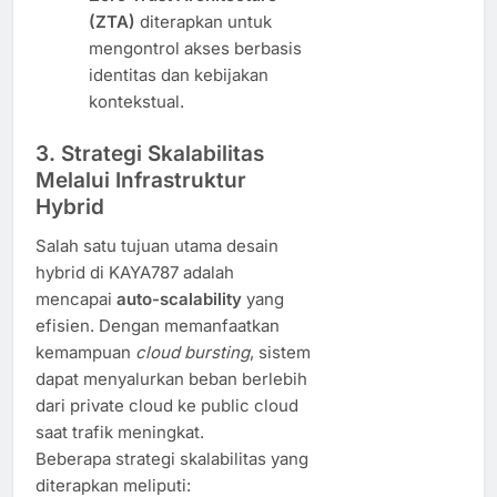
(ZTA)
diterapkan untuk
mengontrol akses berbasis
identitas dan kebijakan
kontekstual.
3. Strategi Skalabilitas
Melalui Infrastruktur
Hybrid
Salah satu tujuan utama desain
hybrid di KAYA787 adalah
mencapai
auto-scalability
yang
efisien. Dengan memanfaatkan
kemampuan
cloud bursting
, sistem
dapat menyalurkan beban berlebih
dari private cloud ke public cloud
saat trafik meningkat.
Beberapa strategi skalabilitas yang
diterapkan meliputi: