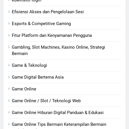
Efisiensi Akses dan Pengelolaan Sesi
Esports & Competitive Gaming
Fitur Platform dan Kenyamanan Pengguna
Gambling, Slot Machines, Kasino Online, Strategi
Bermain
Game & Teknologi
Game Digital Bertema Asia
Game Online
Game Online / Slot / Teknologi Web
Game Online Hiburan Digital Panduan & Edukasi
Game Online Tips Bermain Keterampilan Bermain