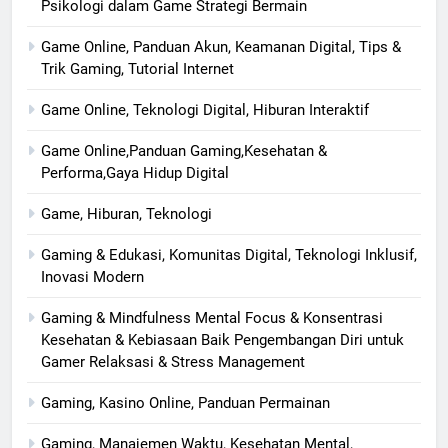
Psikologi dalam Game Strategi Bermain
Game Online, Panduan Akun, Keamanan Digital, Tips &
Trik Gaming, Tutorial Internet
Game Online, Teknologi Digital, Hiburan Interaktif
Game Online,Panduan Gaming,Kesehatan &
Performa,Gaya Hidup Digital
Game, Hiburan, Teknologi
Gaming & Edukasi, Komunitas Digital, Teknologi Inklusif,
Inovasi Modern
Gaming & Mindfulness Mental Focus & Konsentrasi
Kesehatan & Kebiasaan Baik Pengembangan Diri untuk
Gamer Relaksasi & Stress Management
Gaming, Kasino Online, Panduan Permainan
Gaming, Manajemen Waktu, Kesehatan Mental,