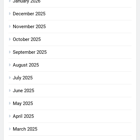
January 2026
December 2025
November 2025
October 2025
September 2025
August 2025
July 2025
June 2025
May 2025
April 2025
March 2025