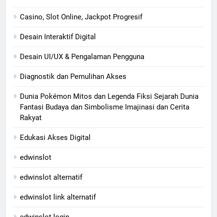
Casino, Slot Online, Jackpot Progresif
Desain Interaktif Digital
Desain UI/UX & Pengalaman Pengguna
Diagnostik dan Pemulihan Akses
Dunia Pokémon Mitos dan Legenda Fiksi Sejarah Dunia
Fantasi Budaya dan Simbolisme Imajinasi dan Cerita
Rakyat
Edukasi Akses Digital
edwinslot
edwinslot alternatif
edwinslot link alternatif
edwinslot login