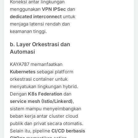
Koneksi antar lingkungan
menggunakan
VPN IPSec
dan
dedicated interconnect
untuk
menjaga latensi rendah dan
keamanan tinggi.
b. Layer Orkestrasi dan
Automasi
KAYA787 memanfaatkan
Kubernetes
sebagai platform
orkestrasi container untuk
menyatukan lingkungan hybrid.
Dengan
K8s Federation
dan
service mesh (Istio/Linkerd)
,
sistem mampu menyeimbangkan
beban kerja antar cluster cloud
publik dan privat secara otomatis.
Selain itu, pipeline
CI/CD berbasis