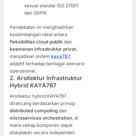
sesuai standar ISO 27001
dan GDPR.
Pendekatan ini menghadirkan
keseimbangan ideal antara
fleksibilitas cloud publik
dan
keamanan infrastruktur privat
,
menjadikan sistem
kaya787
adaptif terhadap berbagai skenario
operasional.
2. Arsitektur Infrastruktur
Hybrid KAYA787
Arsitektur hybrid KAYA787
dirancang berdasarkan prinsip
distributed computing
dan
microservices orchestration
, di
mana setiap komponen dapat
diskalakan secara independen