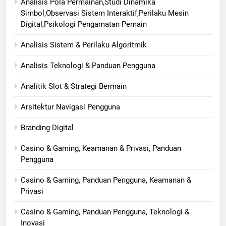
Analisis Pola Permainan,Studi Dinamika
Simbol,Observasi Sistem Interaktif,Perilaku Mesin
Digital,Psikologi Pengamatan Pemain
Analisis Sistem & Perilaku Algoritmik
Analisis Teknologi & Panduan Pengguna
Analitik Slot & Strategi Bermain
Arsitektur Navigasi Pengguna
Branding Digital
Casino & Gaming, Keamanan & Privasi, Panduan
Pengguna
Casino & Gaming, Panduan Pengguna, Keamanan &
Privasi
Casino & Gaming, Panduan Pengguna, Teknologi &
Inovasi