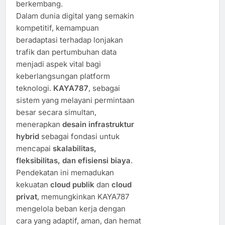
berkembang.
Dalam dunia digital yang semakin
kompetitif, kemampuan
beradaptasi terhadap lonjakan
trafik dan pertumbuhan data
menjadi aspek vital bagi
keberlangsungan platform
teknologi.
KAYA787
, sebagai
sistem yang melayani permintaan
besar secara simultan,
menerapkan
desain infrastruktur
hybrid
sebagai fondasi untuk
mencapai
skalabilitas,
fleksibilitas, dan efisiensi biaya
.
Pendekatan ini memadukan
kekuatan
cloud publik
dan
cloud
privat
, memungkinkan KAYA787
mengelola beban kerja dengan
cara yang adaptif, aman, dan hemat