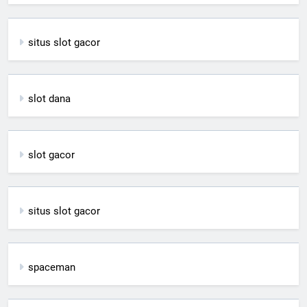
situs slot gacor
slot dana
slot gacor
situs slot gacor
spaceman