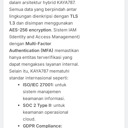
dalam arsitektur hybrid KAYA787.
Semua data yang berpindah antar
lingkungan dienkripsi dengan
TLS
1.3
dan disimpan menggunakan
AES-256 encryption
. Sistem IAM
(Identity and Access Management)
dengan
Multi-Factor
Authentication (MFA)
memastikan
hanya entitas terverifikasi yang
dapat mengakses layanan internal.
Selain itu, KAYA787 mematuhi
standar internasional seperti:
ISO/IEC 27001:
untuk
sistem manajemen
keamanan informasi.
SOC 2 Type II:
untuk
keamanan operasional
cloud.
GDPR Compliance: