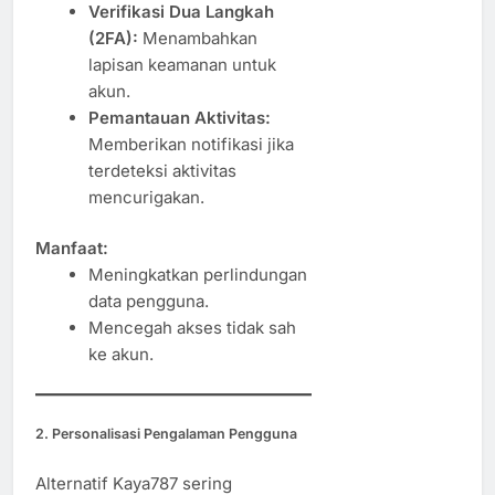
Verifikasi Dua Langkah
(2FA):
Menambahkan
lapisan keamanan untuk
akun.
Pemantauan Aktivitas:
Memberikan notifikasi jika
terdeteksi aktivitas
mencurigakan.
Manfaat:
Meningkatkan perlindungan
data pengguna.
Mencegah akses tidak sah
ke akun.
2. Personalisasi Pengalaman Pengguna
Alternatif Kaya787 sering