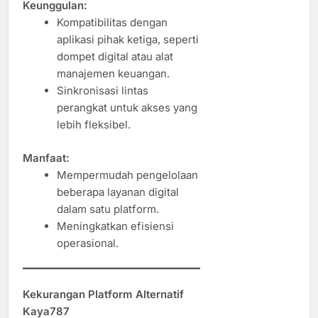
Keunggulan:
Kompatibilitas dengan
aplikasi pihak ketiga, seperti
dompet digital atau alat
manajemen keuangan.
Sinkronisasi lintas
perangkat untuk akses yang
lebih fleksibel.
Manfaat:
Mempermudah pengelolaan
beberapa layanan digital
dalam satu platform.
Meningkatkan efisiensi
operasional.
Kekurangan Platform Alternatif
Kaya787