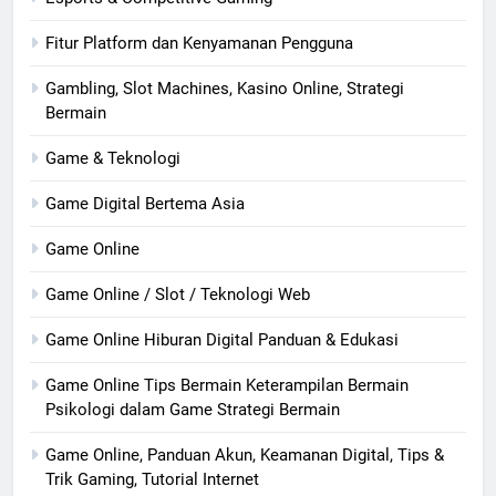
Fitur Platform dan Kenyamanan Pengguna
Gambling, Slot Machines, Kasino Online, Strategi
Bermain
Game & Teknologi
Game Digital Bertema Asia
Game Online
Game Online / Slot / Teknologi Web
Game Online Hiburan Digital Panduan & Edukasi
Game Online Tips Bermain Keterampilan Bermain
Psikologi dalam Game Strategi Bermain
Game Online, Panduan Akun, Keamanan Digital, Tips &
Trik Gaming, Tutorial Internet