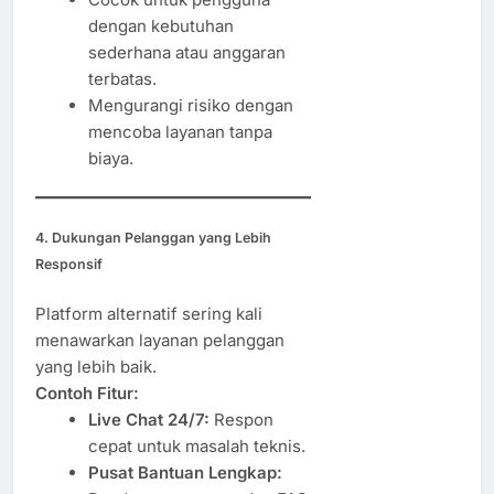
dengan kebutuhan
sederhana atau anggaran
terbatas.
Mengurangi risiko dengan
mencoba layanan tanpa
biaya.
4. Dukungan Pelanggan yang Lebih
Responsif
Platform alternatif sering kali
menawarkan layanan pelanggan
yang lebih baik.
Contoh Fitur:
Live Chat 24/7:
Respon
cepat untuk masalah teknis.
Pusat Bantuan Lengkap: