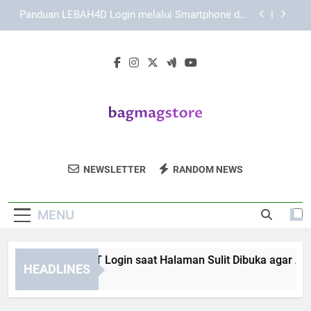
Skip
Panduan Mengatasi Login KAYA787 yang Terhenti
to
di Halaman Awal
content
Panduan Mengelola Izin Browser sebelum
Membuka KAYA787 Login
Solusi EDWINSLOT Login saat Halaman Sulit
Dibuka agar Akses Kembali Stabil
Panduan LEBAH4D Login melalui Smartphone dan
Komputer
Panduan Mengatasi Login KAYA787 yang Terhenti
di Halaman Awal
Bag Mag Store
Dapatkan Tas Dan Aksesori Stylish Dari Bag
Panduan Mengelola Izin Browser sebelum
NEWSLETTER
RANDOM NEWS
Membuka KAYA787 Login
Mag Store. Untuk Gaya Yang Selalu On-
Trend.
MENU
olusi EDWINSLOT Login saat Halaman Sulit Dibuka agar Akses 
HEADLINES
Weeks Ago