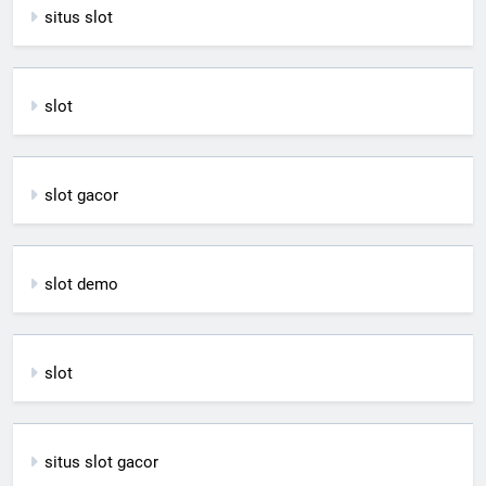
situs slot
slot
slot gacor
slot demo
slot
situs slot gacor