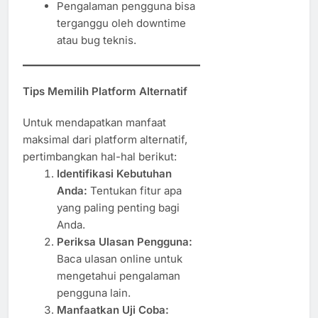
Pengalaman pengguna bisa
terganggu oleh downtime
atau bug teknis.
Tips Memilih Platform Alternatif
Untuk mendapatkan manfaat
maksimal dari platform alternatif,
pertimbangkan hal-hal berikut:
Identifikasi Kebutuhan
Anda:
Tentukan fitur apa
yang paling penting bagi
Anda.
Periksa Ulasan Pengguna:
Baca ulasan online untuk
mengetahui pengalaman
pengguna lain.
Manfaatkan Uji Coba: