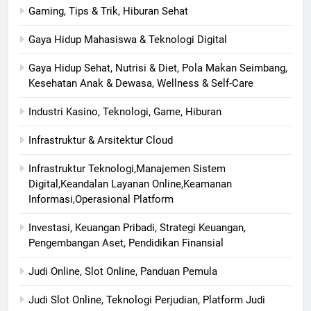
Gaming, Tips & Trik, Hiburan Sehat
Gaya Hidup Mahasiswa & Teknologi Digital
Gaya Hidup Sehat, Nutrisi & Diet, Pola Makan Seimbang,
Kesehatan Anak & Dewasa, Wellness & Self-Care
Industri Kasino, Teknologi, Game, Hiburan
Infrastruktur & Arsitektur Cloud
Infrastruktur Teknologi,Manajemen Sistem
Digital,Keandalan Layanan Online,Keamanan
Informasi,Operasional Platform
Investasi, Keuangan Pribadi, Strategi Keuangan,
Pengembangan Aset, Pendidikan Finansial
Judi Online, Slot Online, Panduan Pemula
Judi Slot Online, Teknologi Perjudian, Platform Judi