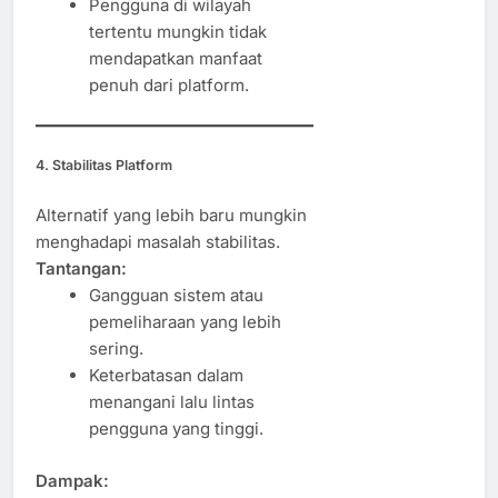
Pengguna di wilayah
tertentu mungkin tidak
mendapatkan manfaat
penuh dari platform.
4. Stabilitas Platform
Alternatif yang lebih baru mungkin
menghadapi masalah stabilitas.
Tantangan:
Gangguan sistem atau
pemeliharaan yang lebih
sering.
Keterbatasan dalam
menangani lalu lintas
pengguna yang tinggi.
Dampak: