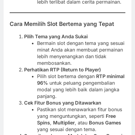
lebih terlibat dalam cerita permainan.
Cara Memilih Slot Bertema yang Tepat
Pilih Tema yang Anda Sukai
Bermain slot dengan tema yang sesuai
minat Anda akan membuat permainan
lebih menyenangkan dan tidak
membosankan.
Perhatikan RTP (Return to Player)
Pilih slot bertema dengan
RTP minimal
96%
untuk peluang pengembalian
modal yang lebih baik dalam jangka
panjang.
Cek Fitur Bonus yang Ditawarkan
Pastikan slot menawarkan fitur bonus
yang menguntungkan, seperti
Free
Spins
,
Multiplier
, atau
Bonus Games
yang sesuai dengan tema.