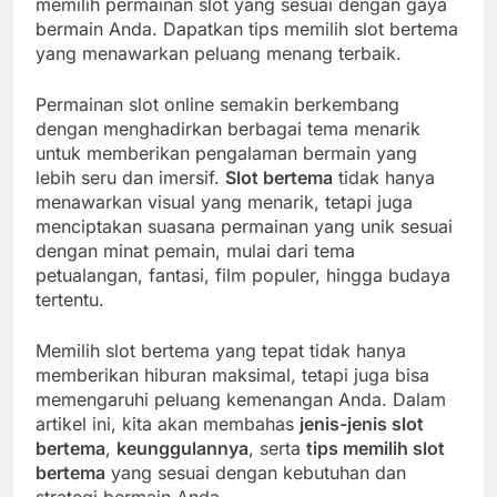
memilih permainan slot yang sesuai dengan gaya
bermain Anda. Dapatkan tips memilih slot bertema
yang menawarkan peluang menang terbaik.
Permainan slot online semakin berkembang
dengan menghadirkan berbagai tema menarik
untuk memberikan pengalaman bermain yang
lebih seru dan imersif.
Slot bertema
tidak hanya
menawarkan visual yang menarik, tetapi juga
menciptakan suasana permainan yang unik sesuai
dengan minat pemain, mulai dari tema
petualangan, fantasi, film populer, hingga budaya
tertentu.
Memilih slot bertema yang tepat tidak hanya
memberikan hiburan maksimal, tetapi juga bisa
memengaruhi peluang kemenangan Anda. Dalam
artikel ini, kita akan membahas
jenis-jenis slot
bertema
,
keunggulannya
, serta
tips memilih slot
bertema
yang sesuai dengan kebutuhan dan