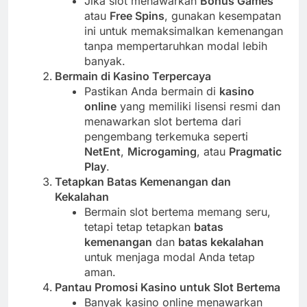
Jika slot menawarkan
Bonus Games
atau
Free Spins
, gunakan kesempatan
ini untuk memaksimalkan kemenangan
tanpa mempertaruhkan modal lebih
banyak.
Bermain di Kasino Terpercaya
Pastikan Anda bermain di
kasino
online
yang memiliki lisensi resmi dan
menawarkan slot bertema dari
pengembang terkemuka seperti
NetEnt
,
Microgaming
, atau
Pragmatic
Play
.
Tetapkan Batas Kemenangan dan
Kekalahan
Bermain slot bertema memang seru,
tetapi tetap tetapkan
batas
kemenangan
dan
batas kekalahan
untuk menjaga modal Anda tetap
aman.
Pantau Promosi Kasino untuk Slot Bertema
Banyak kasino online menawarkan