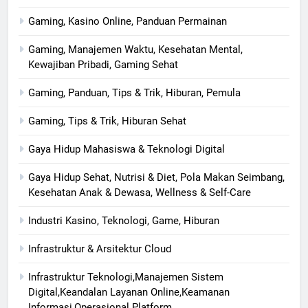
Gaming, Kasino Online, Panduan Permainan
Gaming, Manajemen Waktu, Kesehatan Mental,
Kewajiban Pribadi, Gaming Sehat
Gaming, Panduan, Tips & Trik, Hiburan, Pemula
Gaming, Tips & Trik, Hiburan Sehat
Gaya Hidup Mahasiswa & Teknologi Digital
Gaya Hidup Sehat, Nutrisi & Diet, Pola Makan Seimbang,
Kesehatan Anak & Dewasa, Wellness & Self-Care
Industri Kasino, Teknologi, Game, Hiburan
Infrastruktur & Arsitektur Cloud
Infrastruktur Teknologi,Manajemen Sistem
Digital,Keandalan Layanan Online,Keamanan
Informasi,Operasional Platform