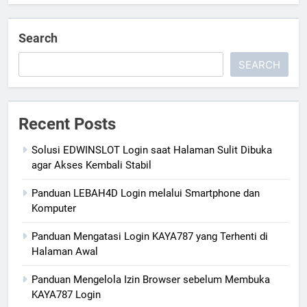
Search
SEARCH
Recent Posts
Solusi EDWINSLOT Login saat Halaman Sulit Dibuka
agar Akses Kembali Stabil
Panduan LEBAH4D Login melalui Smartphone dan
Komputer
Panduan Mengatasi Login KAYA787 yang Terhenti di
Halaman Awal
Panduan Mengelola Izin Browser sebelum Membuka
KAYA787 Login