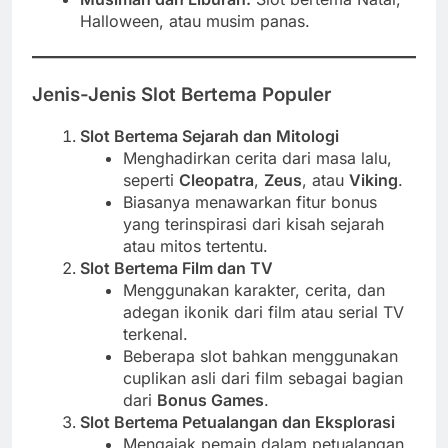
Halloween, atau musim panas.
Jenis-Jenis Slot Bertema Populer
Slot Bertema Sejarah dan Mitologi
Menghadirkan cerita dari masa lalu,
seperti
Cleopatra
,
Zeus
, atau
Viking
.
Biasanya menawarkan fitur bonus
yang terinspirasi dari kisah sejarah
atau mitos tertentu.
Slot Bertema Film dan TV
Menggunakan karakter, cerita, dan
adegan ikonik dari film atau serial TV
terkenal.
Beberapa slot bahkan menggunakan
cuplikan asli dari film sebagai bagian
dari
Bonus Games
.
Slot Bertema Petualangan dan Eksplorasi
Mengajak pemain dalam petualangan