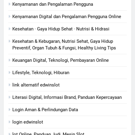
Kenyamanan dan Pengalaman Pengguna
Kenyamanan Digital dan Pengalaman Pengguna Online
Kesehatan · Gaya Hidup Sehat · Nutrisi & Hidrasi
Kesehatan & Kebugaran, Nutrisi Sehat, Gaya Hidup
Preventif, Organ Tubuh & Fungsi, Healthy Living Tips
Keuangan Digital, Teknologi, Pembayaran Online
Lifestyle, Teknologi, Hiburan
link alternatif edwinslot
Literasi Digital, Informasi Brand, Panduan Kepercayaan
Login Aman & Perlindungan Data
login edwinslot
lot Online, Panduan Judi, Mesin Slot