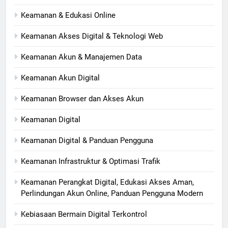
Keamanan & Edukasi Online
Keamanan Akses Digital & Teknologi Web
Keamanan Akun & Manajemen Data
Keamanan Akun Digital
Keamanan Browser dan Akses Akun
Keamanan Digital
Keamanan Digital & Panduan Pengguna
Keamanan Infrastruktur & Optimasi Trafik
Keamanan Perangkat Digital, Edukasi Akses Aman,
Perlindungan Akun Online, Panduan Pengguna Modern
Kebiasaan Bermain Digital Terkontrol