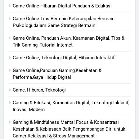
Game Online Hiburan Digital Panduan & Edukasi
Game Online Tips Bermain Keterampilan Bermain
Psikologi dalam Game Strategi Bermain
Game Online, Panduan Akun, Keamanan Digital, Tips &
Trik Gaming, Tutorial Internet
Game Online, Teknologi Digital, Hiburan Interaktif
Game Online,Panduan Gaming,Kesehatan &
Performa,Gaya Hidup Digital
Game, Hiburan, Teknologi
Gaming & Edukasi, Komunitas Digital, Teknologi Inklusif,
Inovasi Modern
Gaming & Mindfulness Mental Focus & Konsentrasi
Kesehatan & Kebiasaan Baik Pengembangan Diri untuk
Gamer Relaksasi & Stress Management