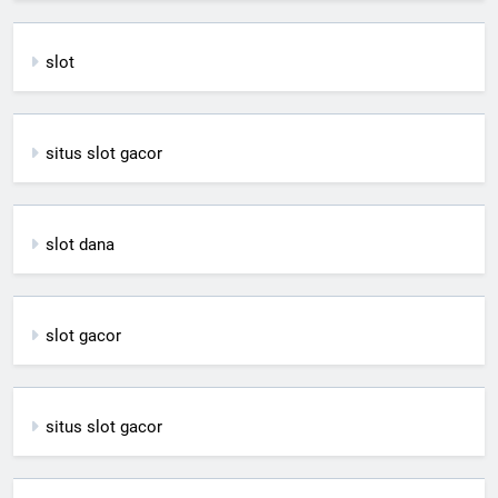
slot
situs slot gacor
slot dana
slot gacor
situs slot gacor