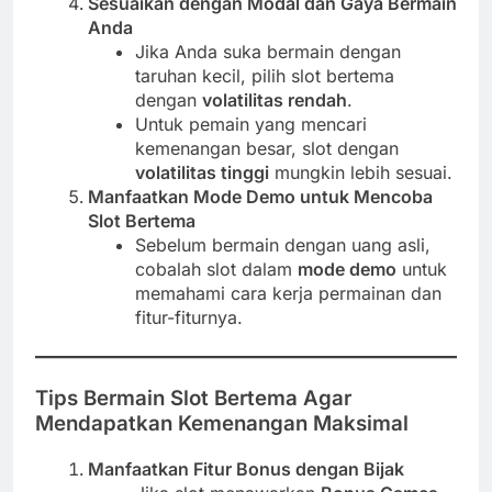
Sesuaikan dengan Modal dan Gaya Bermain
Anda
Jika Anda suka bermain dengan
taruhan kecil, pilih slot bertema
dengan
volatilitas rendah
.
Untuk pemain yang mencari
kemenangan besar, slot dengan
volatilitas tinggi
mungkin lebih sesuai.
Manfaatkan Mode Demo untuk Mencoba
Slot Bertema
Sebelum bermain dengan uang asli,
cobalah slot dalam
mode demo
untuk
memahami cara kerja permainan dan
fitur-fiturnya.
Tips Bermain Slot Bertema Agar
Mendapatkan Kemenangan Maksimal
Manfaatkan Fitur Bonus dengan Bijak