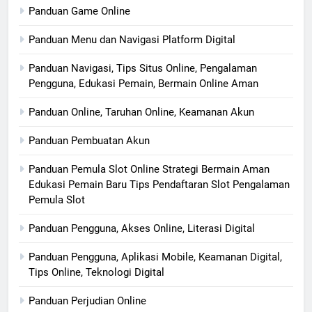
Panduan Game Online
Panduan Menu dan Navigasi Platform Digital
Panduan Navigasi, Tips Situs Online, Pengalaman
Pengguna, Edukasi Pemain, Bermain Online Aman
Panduan Online, Taruhan Online, Keamanan Akun
Panduan Pembuatan Akun
Panduan Pemula Slot Online Strategi Bermain Aman
Edukasi Pemain Baru Tips Pendaftaran Slot Pengalaman
Pemula Slot
Panduan Pengguna, Akses Online, Literasi Digital
Panduan Pengguna, Aplikasi Mobile, Keamanan Digital,
Tips Online, Teknologi Digital
Panduan Perjudian Online