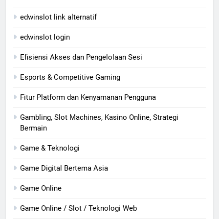
edwinslot link alternatif
edwinslot login
Efisiensi Akses dan Pengelolaan Sesi
Esports & Competitive Gaming
Fitur Platform dan Kenyamanan Pengguna
Gambling, Slot Machines, Kasino Online, Strategi
Bermain
Game & Teknologi
Game Digital Bertema Asia
Game Online
Game Online / Slot / Teknologi Web