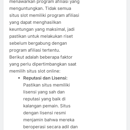
menawarkan program afiliasi yang
menguntungkan. Tidak semua
situs slot memiliki program afiliasi
yang dapat menghasilkan
keuntungan yang maksimal, jadi
pastikan untuk melakukan riset
sebelum bergabung dengan
program afiliasi tertentu.
Berikut adalah beberapa faktor
yang perlu dipertimbangkan saat
memilih situs slot online:
Reputasi dan Lisensi:
Pastikan situs memiliki
lisensi yang sah dan
reputasi yang baik di
kalangan pemain. Situs
dengan lisensi resmi
menjamin bahwa mereka
beroperasi secara adil dan