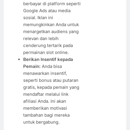
berbayar di platform seperti
Google Ads atau media
sosial. Iklan ini
memungkinkan Anda untuk
menargetkan audiens yang
relevan dan lebih
cenderung tertarik pada
permainan slot online.
Berikan Insentif kepada
Pemain:
Anda bisa
menawarkan insentif,
seperti bonus atau putaran
gratis, kepada pemain yang
mendaftar melalui link
afiliasi Anda. Ini akan
memberikan motivasi
tambahan bagi mereka
untuk bergabung.