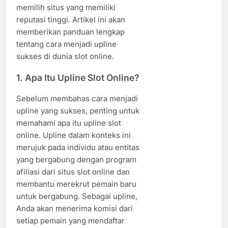
memilih situs yang memiliki
reputasi tinggi. Artikel ini akan
memberikan panduan lengkap
tentang cara menjadi upline
sukses di dunia slot online.
1.
Apa Itu Upline Slot Online?
Sebelum membahas cara menjadi
upline yang sukses, penting untuk
memahami apa itu upline slot
online. Upline dalam konteks ini
merujuk pada individu atau entitas
yang bergabung dengan program
afiliasi dari situs slot online dan
membantu merekrut pemain baru
untuk bergabung. Sebagai upline,
Anda akan menerima komisi dari
setiap pemain yang mendaftar