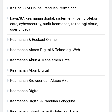
Kasino, Slot Online, Panduan Permainan
kaya787, keamanan digital, sistem enkripsi, proteksi
data, cybersecurity, audit keamanan, teknologi cloud,
user privacy
Keamanan & Edukasi Online
Keamanan Akses Digital & Teknologi Web
Keamanan Akun & Manajemen Data
Keamanan Akun Digital
Keamanan Browser dan Akses Akun
Keamanan Digital
Keamanan Digital & Panduan Pengguna
Keamanan Infrastruktur & Optimasi Trafik