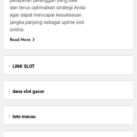
pelayanan pelanggan yang baik
dan terus optimalkan strategi Anda
agar dapat mencapai kesuksesan
jangka panjang sebagai upline slot
online.
Read More
LINK SLOT
dana slot gacor
toto macau