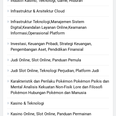
Industri Kasino, Teknologi, Game, Hiburan
Infrastruktur & Arsitektur Cloud
Infrastruktur Teknologi,Manajemen Sistem
Digital,Keandalan Layanan Online,Keamanan
Informasi,Operasional Platform
Investasi, Keuangan Pribadi, Strategi Keuangan,
Pengembangan Aset, Pendidikan Finansial
Judi Online, Slot Online, Panduan Pemula
Judi Slot Online, Teknologi Perjudian, Platform Judi
Karakteristik dan Perilaku Pokémon Pokémon Psikis dan
Mental Analisis Kekuatan Non-Fisik Lore dan Filosofi
Pokémon Hubungan Pokémon dan Manusia
Kasino & Teknologi
Kasino Online, Slot Online, Panduan Permainan