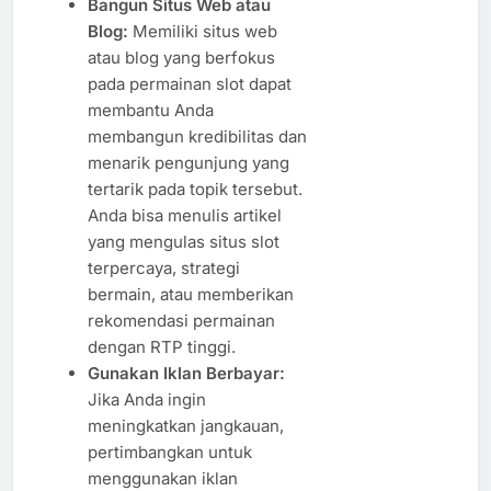
Bangun Situs Web atau
Blog:
Memiliki situs web
atau blog yang berfokus
pada permainan slot dapat
membantu Anda
membangun kredibilitas dan
menarik pengunjung yang
tertarik pada topik tersebut.
Anda bisa menulis artikel
yang mengulas situs slot
terpercaya, strategi
bermain, atau memberikan
rekomendasi permainan
dengan RTP tinggi.
Gunakan Iklan Berbayar:
Jika Anda ingin
meningkatkan jangkauan,
pertimbangkan untuk
menggunakan iklan