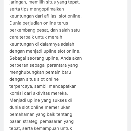
jaringan, memilih situs yang tepat,
serta tips mengoptimalkan
keuntungan dari afiliasi slot online.
Dunia perjudian online terus
berkembang pesat, dan salah satu
cara terbaik untuk meraih
keuntungan di dalamnya adalah
dengan menjadi upline slot online.
Sebagai seorang upline, Anda akan
berperan sebagai perantara yang
menghubungkan pemain baru
dengan situs slot online
terpercaya, sambil mendapatkan
komisi dari aktivitas mereka.
Menjadi upline yang sukses di
dunia slot online memerlukan
pemahaman yang baik tentang
pasar, strategi pemasaran yang
tepat, serta kemampuan untuk