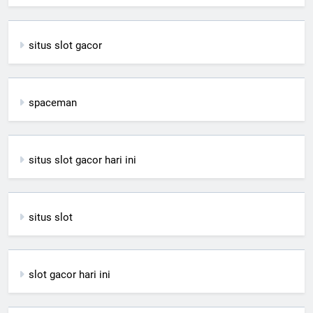
situs slot gacor
spaceman
situs slot gacor hari ini
situs slot
slot gacor hari ini