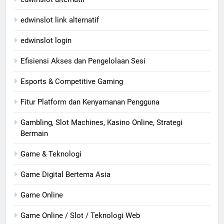
edwinslot link alternatif
edwinslot login
Efisiensi Akses dan Pengelolaan Sesi
Esports & Competitive Gaming
Fitur Platform dan Kenyamanan Pengguna
Gambling, Slot Machines, Kasino Online, Strategi
Bermain
Game & Teknologi
Game Digital Bertema Asia
Game Online
Game Online / Slot / Teknologi Web