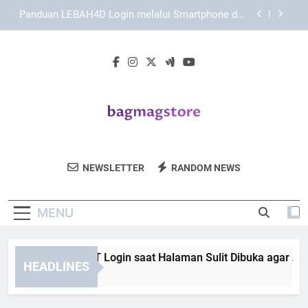
Skip
Panduan Mengatasi Login KAYA787 yang Terhenti
to
di Halaman Awal
content
Panduan Mengelola Izin Browser sebelum
Membuka KAYA787 Login
Solusi EDWINSLOT Login saat Halaman Sulit
Dibuka agar Akses Kembali Stabil
Panduan LEBAH4D Login melalui Smartphone dan
Komputer
Panduan Mengatasi Login KAYA787 yang Terhenti
di Halaman Awal
Bag Mag Store
Dapatkan Tas Dan Aksesori Stylish Dari Bag
Panduan Mengelola Izin Browser sebelum
NEWSLETTER
RANDOM NEWS
Membuka KAYA787 Login
Mag Store. Untuk Gaya Yang Selalu On-
Trend.
MENU
lusi EDWINSLOT Login saat Halaman Sulit Dibuka agar Akses 
HEADLINES
Weeks Ago