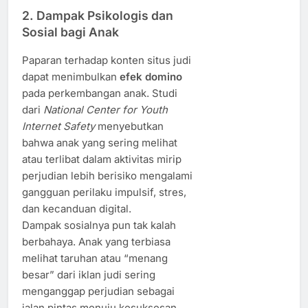
2. Dampak Psikologis dan
Sosial bagi Anak
Paparan terhadap konten situs judi
dapat menimbulkan
efek domino
pada perkembangan anak. Studi
dari
National Center for Youth
Internet Safety
menyebutkan
bahwa anak yang sering melihat
atau terlibat dalam aktivitas mirip
perjudian lebih berisiko mengalami
gangguan perilaku impulsif, stres,
dan kecanduan digital.
Dampak sosialnya pun tak kalah
berbahaya. Anak yang terbiasa
melihat taruhan atau “menang
besar” dari iklan judi sering
menganggap perjudian sebagai
jalan pintas menuju kesuksesan.