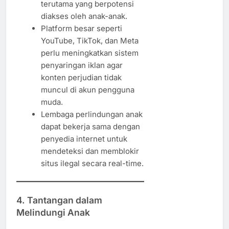
terutama yang berpotensi
diakses oleh anak-anak.
Platform besar seperti
YouTube, TikTok, dan Meta
perlu meningkatkan sistem
penyaringan iklan agar
konten perjudian tidak
muncul di akun pengguna
muda.
Lembaga perlindungan anak
dapat bekerja sama dengan
penyedia internet untuk
mendeteksi dan memblokir
situs ilegal secara real-time.
4. Tantangan dalam
Melindungi Anak