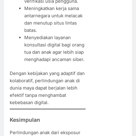
verifikasi usia pengguna.
Meningkatkan kerja sama
antarnegara untuk melacak
dan menutup situs lintas
batas.
Menyediakan layanan
konsultasi digital bagi orang
tua dan anak agar lebih siap
menghadapi ancaman siber.
Dengan kebijakan yang adaptif dan
kolaboratif, perlindungan anak di
dunia maya dapat berjalan lebih
efektif tanpa menghambat
kebebasan digital.
Kesimpulan
Perlindungan anak dari eksposur