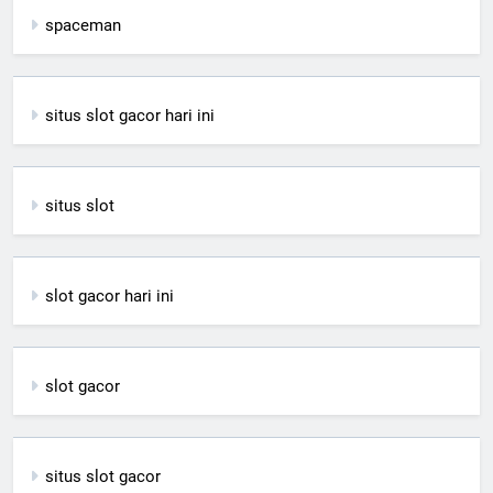
spaceman
situs slot gacor hari ini
situs slot
slot gacor hari ini
slot gacor
situs slot gacor