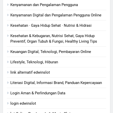
Kenyamanan dan Pengalaman Pengguna
Kenyamanan Digital dan Pengalaman Pengguna Online
Kesehatan · Gaya Hidup Sehat · Nutrisi & Hidrasi
Kesehatan & Kebugaran, Nutrisi Sehat, Gaya Hidup
Preventif, Organ Tubuh & Fungsi, Healthy Living Tips
Keuangan Digital, Teknologi, Pembayaran Online
Lifestyle, Teknologi, Hiburan
link alternatif edwinslot
Literasi Digital, Informasi Brand, Panduan Kepercayaan
Login Aman & Perlindungan Data
login edwinslot