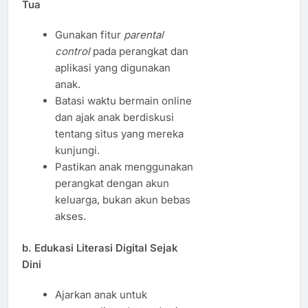
Tua
Gunakan fitur
parental
control
pada perangkat dan
aplikasi yang digunakan
anak.
Batasi waktu bermain online
dan ajak anak berdiskusi
tentang situs yang mereka
kunjungi.
Pastikan anak menggunakan
perangkat dengan akun
keluarga, bukan akun bebas
akses.
b.
Edukasi Literasi Digital Sejak
Dini
Ajarkan anak untuk