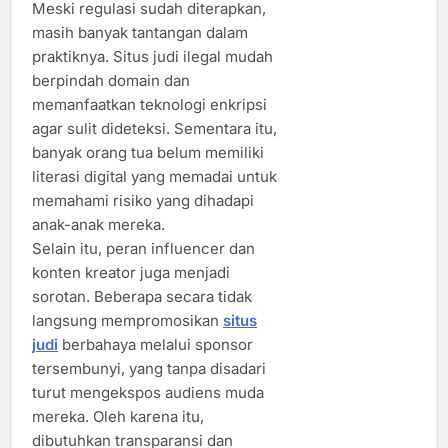
Meski regulasi sudah diterapkan,
masih banyak tantangan dalam
praktiknya. Situs judi ilegal mudah
berpindah domain dan
memanfaatkan teknologi enkripsi
agar sulit dideteksi. Sementara itu,
banyak orang tua belum memiliki
literasi digital yang memadai untuk
memahami risiko yang dihadapi
anak-anak mereka.
Selain itu, peran influencer dan
konten kreator juga menjadi
sorotan. Beberapa secara tidak
langsung mempromosikan
situs
judi
berbahaya melalui sponsor
tersembunyi, yang tanpa disadari
turut mengekspos audiens muda
mereka. Oleh karena itu,
dibutuhkan transparansi dan