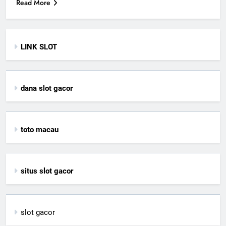
Read More
LINK SLOT
dana slot gacor
toto macau
situs slot gacor
slot gacor