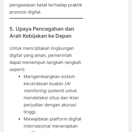
pengawasan ketat terhadap praktik
promosi digital.
5. Upaya Pencegahan dan
Arah Kebijakan ke Depan
Untuk menciptakan lingkungan
digital yang aman, pemerintah
dapat menempuh langkah-langkah
seperti:
Mengembangkan sistem
kecerdasan buatan (
AI
monitoring system
) untuk
mendeteksi situs dan iklan
perjudian dengan akurasi
tinggi.
Mewajibkan platform digital
internasional menerapkan