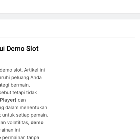
ui Demo Slot
emo slot. Artikel ini
ruhi peluang Anda
tegi bermain.
ebut tetapi tidak
 Player)
dan
ing dalam menentukan
untuk setiap pemain.
n volatilitas,
demo
ainan ini
 permainan tanpa