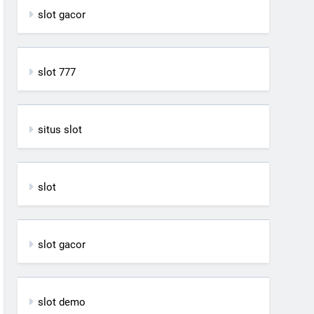
slot gacor
slot 777
situs slot
slot
slot gacor
slot demo