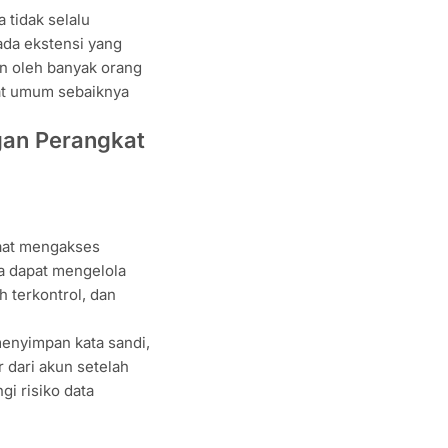
 tidak selalu
ada ekstensi yang
an oleh banyak orang
kat umum sebaiknya
an Perangkat
saat mengakses
a dapat mengelola
 terkontrol, dan
menyimpan kata sandi,
r dari akun setelah
i risiko data