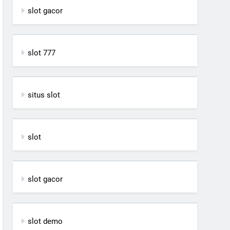
slot gacor
slot 777
situs slot
slot
slot gacor
slot demo