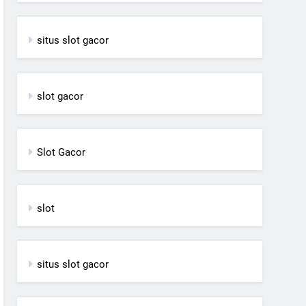
situs slot gacor
slot gacor
Slot Gacor
slot
situs slot gacor