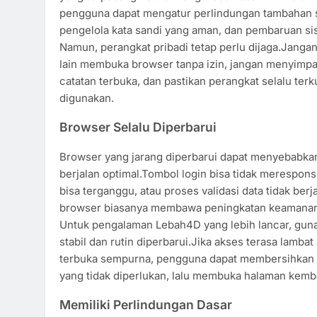
pengguna dapat mengatur perlindungan tambahan se
pengelola kata sandi yang aman, dan pembaruan si
Namun, perangkat pribadi tetap perlu dijaga.Jang
lain membuka browser tanpa izin, jangan menyimpa
catatan terbuka, dan pastikan perangkat selalu terku
digunakan.
Browser Selalu Diperbarui
Browser yang jarang diperbarui dapat menyebabkan
berjalan optimal.Tombol login bisa tidak merespons
bisa terganggu, atau proses validasi data tidak ber
browser biasanya membawa peningkatan keamanan 
Untuk pengalaman Lebah4D yang lebih lancar, gun
stabil dan rutin diperbarui.Jika akses terasa lambat
terbuka sempurna, pengguna dapat membersihkan 
yang tidak diperlukan, lalu membuka halaman kembal
Memiliki Perlindungan Dasar