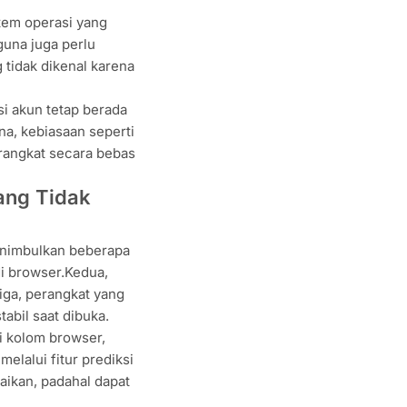
stem operasi yang
guna juga perlu
tidak dikenal karena
i akun tetap berada
a, kebiasaan seperti
rangkat secara bebas
ang Tidak
enimbulkan beberapa
di browser.Kedua,
iga, perangkat yang
abil saat dibuka.
di kolom browser,
melalui fitur prediksi
baikan, padahal dapat