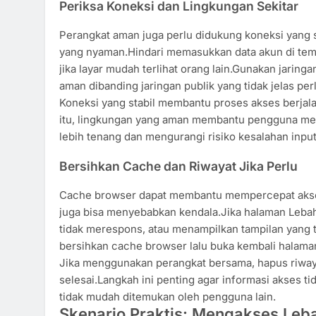
Periksa Koneksi dan Lingkungan Sekitar
Perangkat aman juga perlu didukung koneksi yang s
yang nyaman.Hindari memasukkan data akun di temp
jika layar mudah terlihat orang lain.Gunakan jaringa
aman dibanding jaringan publik yang tidak jelas pe
Koneksi yang stabil membantu proses akses berjal
itu, lingkungan yang aman membantu pengguna me
lebih tenang dan mengurangi risiko kesalahan input
Bersihkan Cache dan Riwayat Jika Perlu
Cache browser dapat membantu mempercepat akses
juga bisa menyebabkan kendala.Jika halaman Lebah
tidak merespons, atau menampilkan tampilan yang t
bersihkan cache browser lalu buka kembali halaman
Jika menggunakan perangkat bersama, hapus riway
selesai.Langkah ini penting agar informasi akses t
tidak mudah ditemukan oleh pengguna lain.
Skenario Praktis: Mengakses Leb