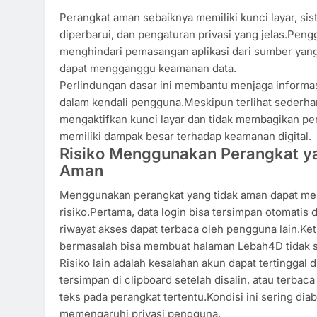
Perangkat aman sebaiknya memiliki kunci layar, si
diperbarui, dan pengaturan privasi yang jelas.Peng
menghindari pemasangan aplikasi dari sumber yang 
dapat mengganggu keamanan data.
Perlindungan dasar ini membantu menjaga informas
dalam kendali pengguna.Meskipun terlihat sederhan
mengaktifkan kunci layar dan tidak membagikan pe
memiliki dampak besar terhadap keamanan digital.
Risiko Menggunakan Perangkat y
Aman
Menggunakan perangkat yang tidak aman dapat m
risiko.Pertama, data login bisa tersimpan otomatis 
riwayat akses dapat terbaca oleh pengguna lain.Ket
bermasalah bisa membuat halaman Lebah4D tidak st
Risiko lain adalah kesalahan akun dapat tertinggal 
tersimpan di clipboard setelah disalin, atau terbaca 
teks pada perangkat tertentu.Kondisi ini sering dia
memengaruhi privasi pengguna.