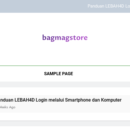
Panduan LEBAH4D Log
Panduan Mengatasi Login KA
Panduan Mengelola Izin Bro
Solusi EDWINSLOT Login saat Halaman Su
 Mag Store
Panduan LEBAH4D Log
as Dan Aksesori Stylish Dari Bag Mag Store. Untuk Gaya Yang 
Panduan Mengatasi Login KA
SAMPLE PAGE
Panduan Mengelola Izin Bro
4D Login melalui Smartphone dan Komputer
Panduan 
2 Weeks Ag