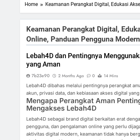
Home
Keamanan Perangkat Digital, Edukasi Aks
Keamanan Perangkat Digital, Eduk
Online, Panduan Pengguna Modern
Lebah4D dan Pentingnya Menggunak
yang Aman
7b23e90
2 Months Ago
0
14 Mins
Lebah4D dibahas melalui pentingnya perangkat am
akun, privasi data, dan kebiasaan akses digital yang 
Mengapa Perangkat Aman Penting
Mengakses Lebah4D
Lebah4D sebagai brand digital berkaitan erat denga
pengguna, dan pengalaman online yang perlu dijag
aktivitas digital modern, keamanan tidak hanya be