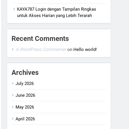
KAYA787 Login dengan Tampilan Ringkas
untuk Akses Harian yang Lebih Terarah
Recent Comments
A WordPress Commenter
on
Hello world!
Archives
July 2026
June 2026
May 2026
April 2026