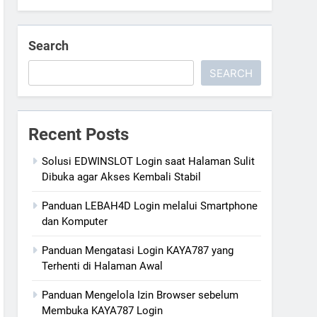
Search
SEARCH
Recent Posts
Solusi EDWINSLOT Login saat Halaman Sulit
Dibuka agar Akses Kembali Stabil
Panduan LEBAH4D Login melalui Smartphone
dan Komputer
Panduan Mengatasi Login KAYA787 yang
Terhenti di Halaman Awal
Panduan Mengelola Izin Browser sebelum
Membuka KAYA787 Login