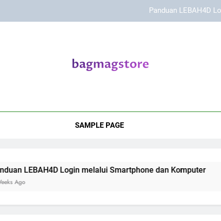
Panduan LEBAH4D Log
Panduan Mengatasi Login KA
Panduan Mengelola Izin Bro
Solusi EDWINSLOT Login saat Halaman Su
 Mag Store
Panduan LEBAH4D Log
as Dan Aksesori Stylish Dari Bag Mag Store. Untuk Gaya Yang 
Panduan Mengatasi Login KA
SAMPLE PAGE
Panduan Mengelola Izin Bro
BAH4D Login melalui Smartphone dan Komputer
Pandu
2 Week