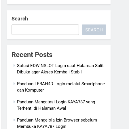
Search
SEARCH
Recent Posts
Solusi EDWINSLOT Login saat Halaman Sulit
Dibuka agar Akses Kembali Stabil
Panduan LEBAH4D Login melalui Smartphone
dan Komputer
Panduan Mengatasi Login KAYA787 yang
Terhenti di Halaman Awal
Panduan Mengelola Izin Browser sebelum
Membuka KAYA787 Login