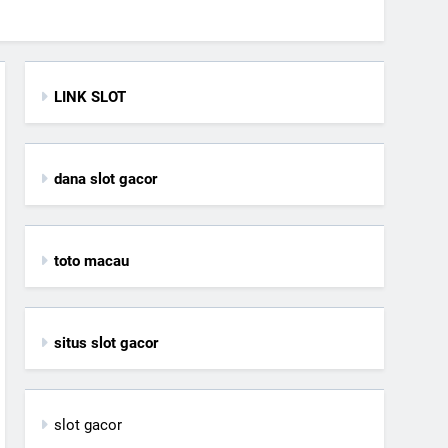
LINK SLOT
dana slot gacor
toto macau
situs slot gacor
slot gacor