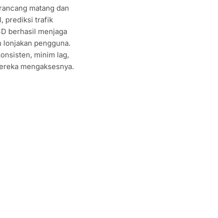
dirancang matang dan
 prediksi trafik
4D berhasil menjaga
 lonjakan pengguna.
onsisten, minim lag,
mereka mengaksesnya.