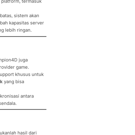
 platform, termasuk
batas, sistem akan
h kapasitas server
g lebih ringan.
mpion4D juga
rovider game.
support khusus untuk
ak
yang bisa
kronisasi antara
kendala.
kanlah hasil dari