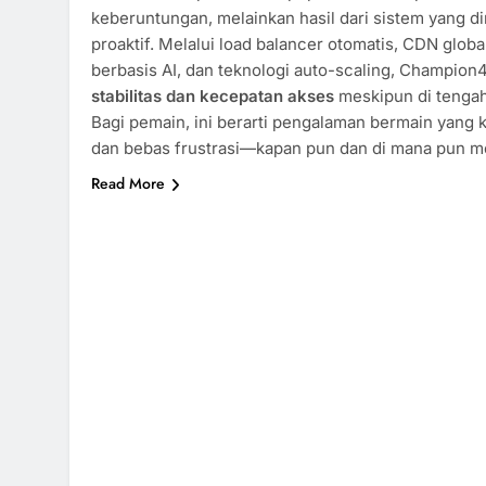
keberuntungan, melainkan hasil dari sistem yang 
proaktif. Melalui load balancer otomatis, CDN global,
berbasis AI, dan teknologi auto-scaling, Champion
stabilitas dan kecepatan akses
meskipun di tengah
Bagi pemain, ini berarti pengalaman bermain yang k
dan bebas frustrasi—kapan pun dan di mana pun 
Read More