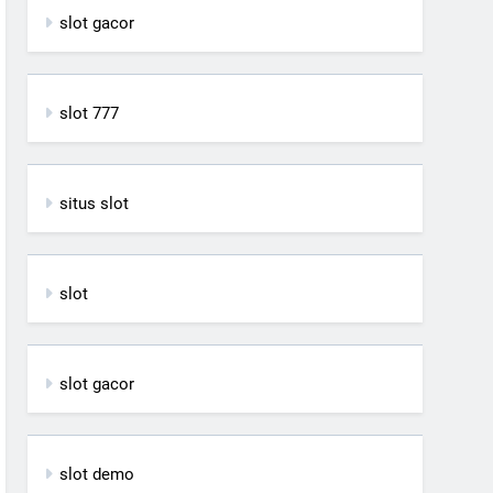
slot gacor
slot 777
situs slot
slot
slot gacor
slot demo