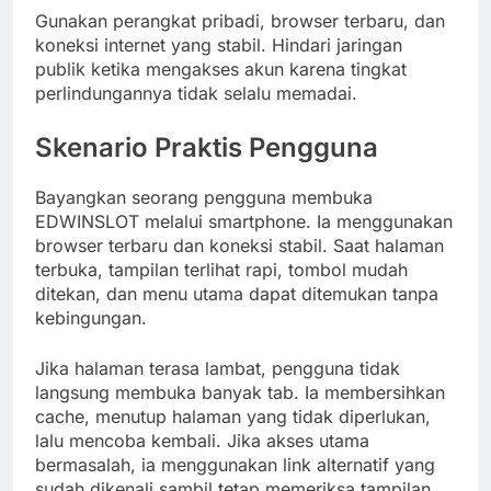
Gunakan perangkat pribadi, browser terbaru, dan
koneksi internet yang stabil. Hindari jaringan
publik ketika mengakses akun karena tingkat
perlindungannya tidak selalu memadai.
Skenario Praktis Pengguna
Bayangkan seorang pengguna membuka
EDWINSLOT melalui smartphone. Ia menggunakan
browser terbaru dan koneksi stabil. Saat halaman
terbuka, tampilan terlihat rapi, tombol mudah
ditekan, dan menu utama dapat ditemukan tanpa
kebingungan.
Jika halaman terasa lambat, pengguna tidak
langsung membuka banyak tab. Ia membersihkan
cache, menutup halaman yang tidak diperlukan,
lalu mencoba kembali. Jika akses utama
bermasalah, ia menggunakan link alternatif yang
sudah dikenali sambil tetap memeriksa tampilan