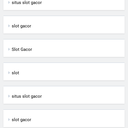
situs slot gacor
slot gacor
Slot Gacor
slot
situs slot gacor
slot gacor