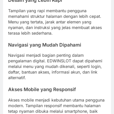
Desain yang Lebih Rapi
Tampilan yang rapi membantu pengguna
memahami struktur halaman dengan lebih cepat.
Menu yang tertata, jarak antar elemen yang
nyaman, dan instruksi yang jelas membuat akses
terasa lebih sederhana.
Navigasi yang Mudah Dipahami
Navigasi menjadi bagian penting dalam
pengalaman digital. EDWINSLOT dapat dipahami
melalui menu yang mudah dikenali, seperti login,
daftar, bantuan akses, informasi akun, dan link
alternatif.
Akses Mobile yang Responsif
Akses mobile menjadi kebutuhan utama pengguna
modern. Tampilan responsif membantu halaman
tetap nyaman dibuka melalui smartphone, baik