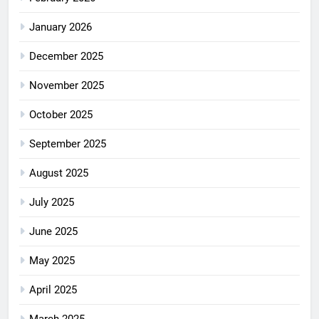
January 2026
December 2025
November 2025
October 2025
September 2025
August 2025
July 2025
June 2025
May 2025
April 2025
March 2025