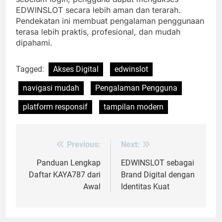
EDWINSLOT secara lebih aman dan terarah.
Pendekatan ini membuat pengalaman penggunaan
terasa lebih praktis, profesional, dan mudah
dipahami.
Tagged:
Akses Digital
edwinslot
navigasi mudah
Pengalaman Pengguna
platform responsif
tampilan modern
Previous:
Next:
Post
navigation
Panduan Lengkap
EDWINSLOT sebagai
Daftar KAYA787 dari
Brand Digital dengan
Awal
Identitas Kuat