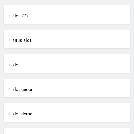
slot 777
situs slot
slot
slot gacor
slot demo