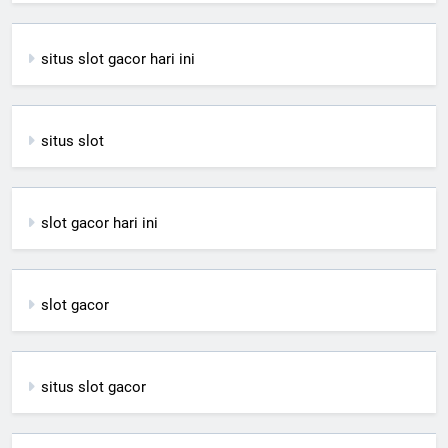
situs slot gacor hari ini
situs slot
slot gacor hari ini
slot gacor
situs slot gacor