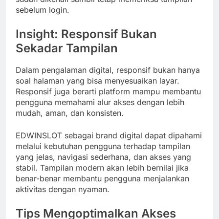
sebelum login.
Insight: Responsif Bukan
Sekadar Tampilan
Dalam pengalaman digital, responsif bukan hanya
soal halaman yang bisa menyesuaikan layar.
Responsif juga berarti platform mampu membantu
pengguna memahami alur akses dengan lebih
mudah, aman, dan konsisten.
EDWINSLOT sebagai brand digital dapat dipahami
melalui kebutuhan pengguna terhadap tampilan
yang jelas, navigasi sederhana, dan akses yang
stabil. Tampilan modern akan lebih bernilai jika
benar-benar membantu pengguna menjalankan
aktivitas dengan nyaman.
Tips Mengoptimalkan Akses