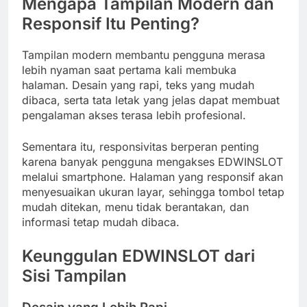
Mengapa Tampilan Modern dan
Responsif Itu Penting?
Tampilan modern membantu pengguna merasa
lebih nyaman saat pertama kali membuka
halaman. Desain yang rapi, teks yang mudah
dibaca, serta tata letak yang jelas dapat membuat
pengalaman akses terasa lebih profesional.
Sementara itu, responsivitas berperan penting
karena banyak pengguna mengakses EDWINSLOT
melalui smartphone. Halaman yang responsif akan
menyesuaikan ukuran layar, sehingga tombol tetap
mudah ditekan, menu tidak berantakan, dan
informasi tetap mudah dibaca.
Keunggulan EDWINSLOT dari
Sisi Tampilan