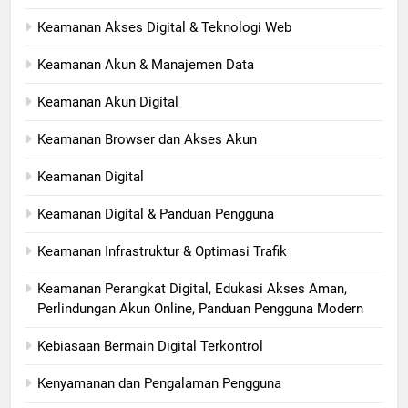
Keamanan Akses Digital & Teknologi Web
Keamanan Akun & Manajemen Data
Keamanan Akun Digital
Keamanan Browser dan Akses Akun
Keamanan Digital
Keamanan Digital & Panduan Pengguna
Keamanan Infrastruktur & Optimasi Trafik
Keamanan Perangkat Digital, Edukasi Akses Aman,
Perlindungan Akun Online, Panduan Pengguna Modern
Kebiasaan Bermain Digital Terkontrol
Kenyamanan dan Pengalaman Pengguna