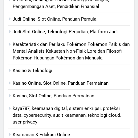
Pengembangan Aset, Pendidikan Finansial
Judi Online, Slot Online, Panduan Pemula
Judi Slot Online, Teknologi Perjudian, Platform Judi
Karakteristik dan Perilaku Pokémon Pokémon Psikis dan
Mental Analisis Kekuatan Non-Fisik Lore dan Filosofi
Pokémon Hubungan Pokémon dan Manusia
Kasino & Teknologi
Kasino Online, Slot Online, Panduan Permainan
Kasino, Slot Online, Panduan Permainan
kaya787, keamanan digital, sistem enkripsi, proteksi
data, cybersecurity, audit keamanan, teknologi cloud,
user privacy
Keamanan & Edukasi Online