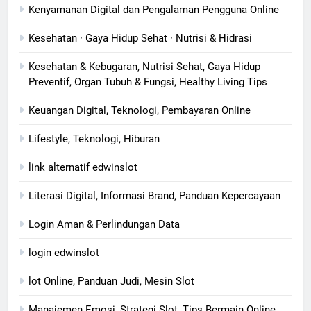
Kenyamanan Digital dan Pengalaman Pengguna Online
Kesehatan · Gaya Hidup Sehat · Nutrisi & Hidrasi
Kesehatan & Kebugaran, Nutrisi Sehat, Gaya Hidup
Preventif, Organ Tubuh & Fungsi, Healthy Living Tips
Keuangan Digital, Teknologi, Pembayaran Online
Lifestyle, Teknologi, Hiburan
link alternatif edwinslot
Literasi Digital, Informasi Brand, Panduan Kepercayaan
Login Aman & Perlindungan Data
login edwinslot
lot Online, Panduan Judi, Mesin Slot
Manajemen Emosi, Strategi Slot, Tips Bermain Online,