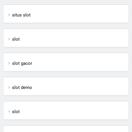
situs slot
slot
slot gacor
slot demo
slot