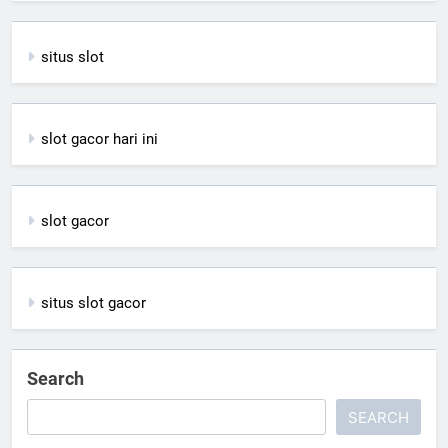
situs slot
slot gacor hari ini
slot gacor
situs slot gacor
Search
SEARCH