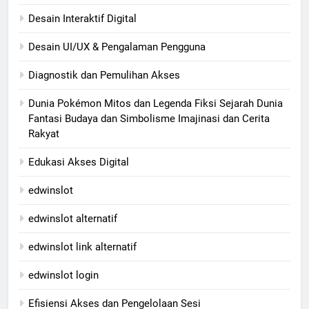
Desain Interaktif Digital
Desain UI/UX & Pengalaman Pengguna
Diagnostik dan Pemulihan Akses
Dunia Pokémon Mitos dan Legenda Fiksi Sejarah Dunia
Fantasi Budaya dan Simbolisme Imajinasi dan Cerita
Rakyat
Edukasi Akses Digital
edwinslot
edwinslot alternatif
edwinslot link alternatif
edwinslot login
Efisiensi Akses dan Pengelolaan Sesi