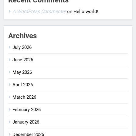
A WordPress Commenter
on
Hello world!
Archives
July 2026
June 2026
May 2026
April 2026
March 2026
February 2026
January 2026
December 2025