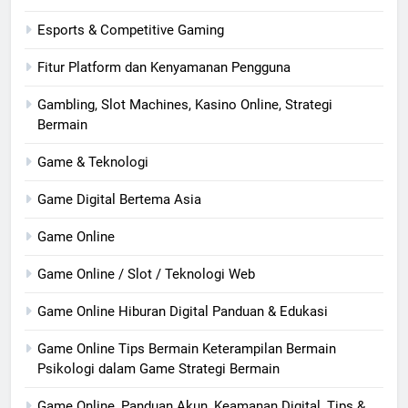
Esports & Competitive Gaming
Fitur Platform dan Kenyamanan Pengguna
Gambling, Slot Machines, Kasino Online, Strategi
Bermain
Game & Teknologi
Game Digital Bertema Asia
Game Online
Game Online / Slot / Teknologi Web
Game Online Hiburan Digital Panduan & Edukasi
Game Online Tips Bermain Keterampilan Bermain
Psikologi dalam Game Strategi Bermain
Game Online, Panduan Akun, Keamanan Digital, Tips &