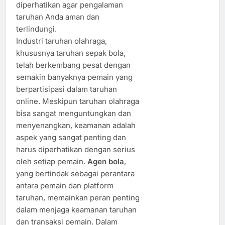
diperhatikan agar pengalaman
taruhan Anda aman dan
terlindungi.
Industri taruhan olahraga,
khususnya taruhan sepak bola,
telah berkembang pesat dengan
semakin banyaknya pemain yang
berpartisipasi dalam taruhan
online. Meskipun taruhan olahraga
bisa sangat menguntungkan dan
menyenangkan, keamanan adalah
aspek yang sangat penting dan
harus diperhatikan dengan serius
oleh setiap pemain.
Agen bola
,
yang bertindak sebagai perantara
antara pemain dan platform
taruhan, memainkan peran penting
dalam menjaga keamanan taruhan
dan transaksi pemain. Dalam