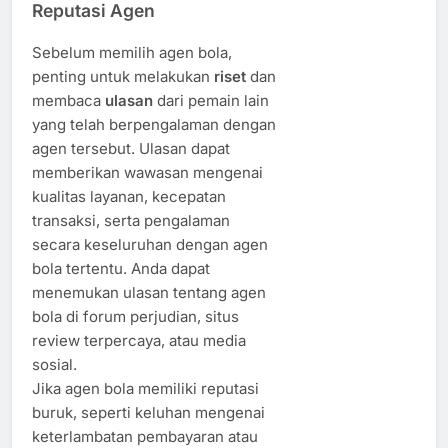
Reputasi Agen
Sebelum memilih agen bola,
penting untuk melakukan
riset
dan
membaca
ulasan
dari pemain lain
yang telah berpengalaman dengan
agen tersebut. Ulasan dapat
memberikan wawasan mengenai
kualitas layanan, kecepatan
transaksi, serta pengalaman
secara keseluruhan dengan agen
bola tertentu. Anda dapat
menemukan ulasan tentang agen
bola di forum perjudian, situs
review terpercaya, atau media
sosial.
Jika agen bola memiliki reputasi
buruk, seperti keluhan mengenai
keterlambatan pembayaran atau