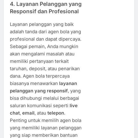
4.
Layanan Pelanggan yang
Responsif dan Profesional
Layanan pelanggan yang baik
adalah tanda dari agen bola yang
profesional dan dapat dipercaya.
Sebagai pemain, Anda mungkin
akan mengalami masalah atau
memiliki pertanyaan terkait
taruhan, deposit, atau penarikan
dana. Agen bola terpercaya
biasanya menawarkan
layanan
pelanggan yang responsif
, yang
bisa dihubungi melalui berbagai
saluran komunikasi seperti
live
chat
,
email
, atau
telepon
.
Penting untuk memilih agen bola
yang memiliki layanan pelanggan
yang siap memberikan bantuan