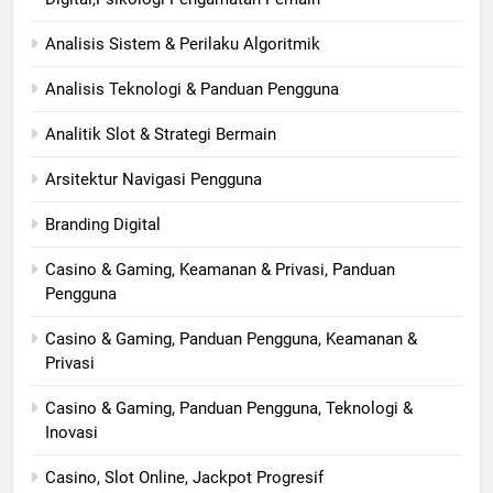
Analisis Sistem & Perilaku Algoritmik
Analisis Teknologi & Panduan Pengguna
Analitik Slot & Strategi Bermain
Arsitektur Navigasi Pengguna
Branding Digital
Casino & Gaming, Keamanan & Privasi, Panduan
Pengguna
Casino & Gaming, Panduan Pengguna, Keamanan &
Privasi
Casino & Gaming, Panduan Pengguna, Teknologi &
Inovasi
Casino, Slot Online, Jackpot Progresif