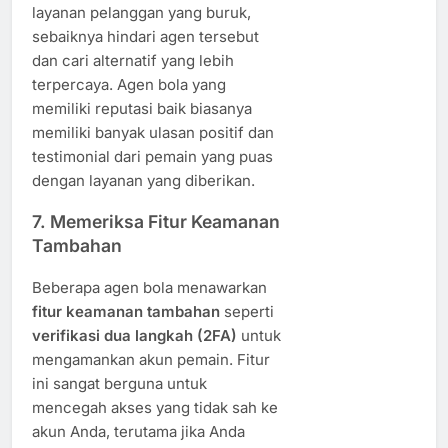
layanan pelanggan yang buruk,
sebaiknya hindari agen tersebut
dan cari alternatif yang lebih
terpercaya. Agen bola yang
memiliki reputasi baik biasanya
memiliki banyak ulasan positif dan
testimonial dari pemain yang puas
dengan layanan yang diberikan.
7.
Memeriksa Fitur Keamanan
Tambahan
Beberapa agen bola menawarkan
fitur keamanan tambahan
seperti
verifikasi dua langkah (2FA)
untuk
mengamankan akun pemain. Fitur
ini sangat berguna untuk
mencegah akses yang tidak sah ke
akun Anda, terutama jika Anda