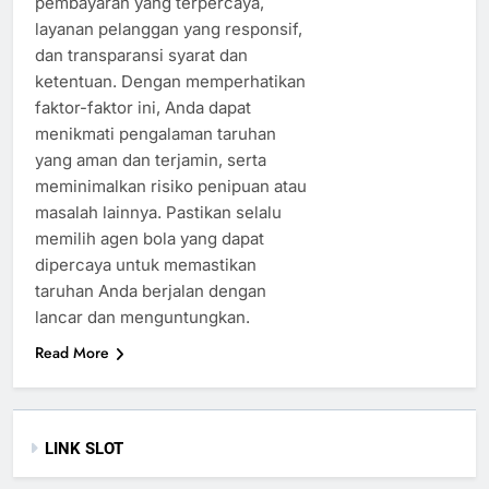
pembayaran yang terpercaya,
layanan pelanggan yang responsif,
dan transparansi syarat dan
ketentuan. Dengan memperhatikan
faktor-faktor ini, Anda dapat
menikmati pengalaman taruhan
yang aman dan terjamin, serta
meminimalkan risiko penipuan atau
masalah lainnya. Pastikan selalu
memilih agen bola yang dapat
dipercaya untuk memastikan
taruhan Anda berjalan dengan
lancar dan menguntungkan.
Read More
LINK SLOT