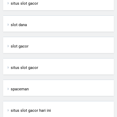
situs slot gacor
slot dana
slot gacor
situs slot gacor
spaceman
situs slot gacor hari ini