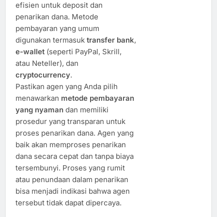
efisien untuk deposit dan
penarikan dana. Metode
pembayaran yang umum
digunakan termasuk
transfer bank
,
e-wallet
(seperti PayPal, Skrill,
atau Neteller), dan
cryptocurrency
.
Pastikan agen yang Anda pilih
menawarkan
metode pembayaran
yang nyaman
dan memiliki
prosedur yang transparan untuk
proses penarikan dana. Agen yang
baik akan memproses penarikan
dana secara cepat dan tanpa biaya
tersembunyi. Proses yang rumit
atau penundaan dalam penarikan
bisa menjadi indikasi bahwa agen
tersebut tidak dapat dipercaya.