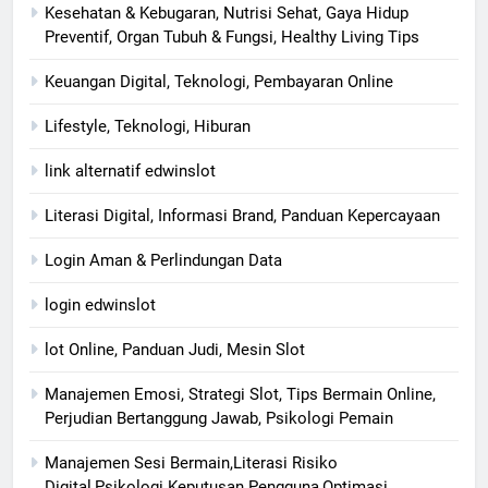
Kesehatan & Kebugaran, Nutrisi Sehat, Gaya Hidup
Preventif, Organ Tubuh & Fungsi, Healthy Living Tips
Keuangan Digital, Teknologi, Pembayaran Online
Lifestyle, Teknologi, Hiburan
link alternatif edwinslot
Literasi Digital, Informasi Brand, Panduan Kepercayaan
Login Aman & Perlindungan Data
login edwinslot
lot Online, Panduan Judi, Mesin Slot
Manajemen Emosi, Strategi Slot, Tips Bermain Online,
Perjudian Bertanggung Jawab, Psikologi Pemain
Manajemen Sesi Bermain,Literasi Risiko
Digital,Psikologi Keputusan Pengguna,Optimasi