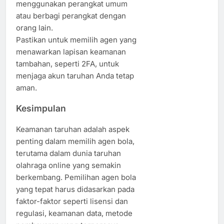
menggunakan perangkat umum
atau berbagi perangkat dengan
orang lain.
Pastikan untuk memilih agen yang
menawarkan lapisan keamanan
tambahan, seperti 2FA, untuk
menjaga akun taruhan Anda tetap
aman.
Kesimpulan
Keamanan taruhan adalah aspek
penting dalam memilih agen bola,
terutama dalam dunia taruhan
olahraga online yang semakin
berkembang. Pemilihan agen bola
yang tepat harus didasarkan pada
faktor-faktor seperti lisensi dan
regulasi, keamanan data, metode