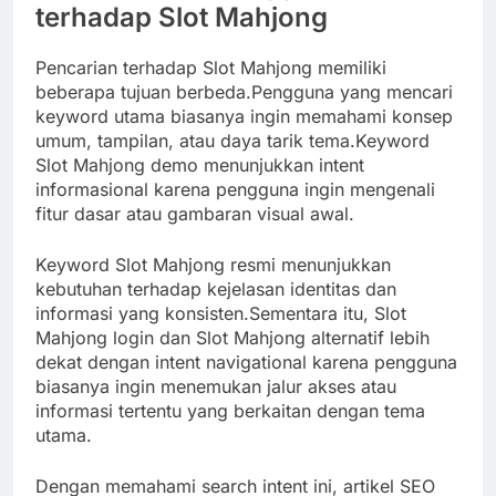
terhadap Slot Mahjong
Pencarian terhadap Slot Mahjong memiliki
beberapa tujuan berbeda.Pengguna yang mencari
keyword utama biasanya ingin memahami konsep
umum, tampilan, atau daya tarik tema.Keyword
Slot Mahjong demo menunjukkan intent
informasional karena pengguna ingin mengenali
fitur dasar atau gambaran visual awal.
Keyword Slot Mahjong resmi menunjukkan
kebutuhan terhadap kejelasan identitas dan
informasi yang konsisten.Sementara itu, Slot
Mahjong login dan Slot Mahjong alternatif lebih
dekat dengan intent navigational karena pengguna
biasanya ingin menemukan jalur akses atau
informasi tertentu yang berkaitan dengan tema
utama.
Dengan memahami search intent ini, artikel SEO