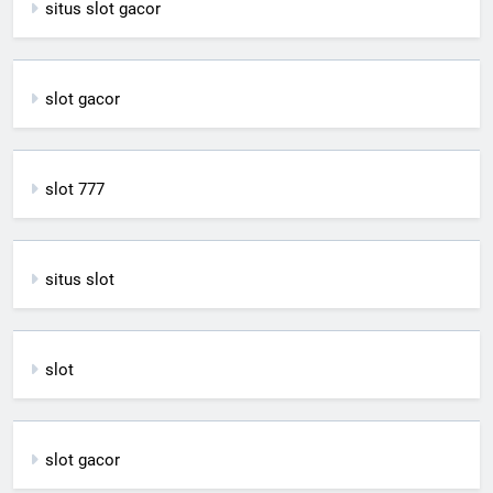
situs slot gacor
slot gacor
slot 777
situs slot
slot
slot gacor