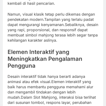
kembali di hasil pencarian.
Namun, visual klasik tetap perlu dikemas dengan
pendekatan modern.Tampilan yang terlalu padat
dapat mengurangi kenyamanan.Sebaliknya, desain
yang rapi, proporsional, dan responsif dapat
membuat simbol mahjong terasa lebih segar tanpa
kehilangan karakter aslinya.
Elemen Interaktif yang
Meningkatkan Pengalaman
Pengguna
Desain interaktif tidak hanya berarti adanya
animasi atau efek visual.Elemen interaktif yang
baik harus membantu pengguna memahami alur
dan mengambil tindakan dengan lebih
mudah.Dalam Slot Mahjong, interaksi bisa terlihat
dari susunan tombol, respons layar, perubahan