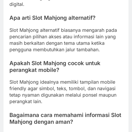
digital.
Apa arti Slot Mahjong alternatif?
Slot Mahjong alternatif biasanya mengarah pada
pencarian pilihan akses atau informasi lain yang
masih berkaitan dengan tema utama ketika
pengguna membutuhkan jalur tambahan.
Apakah Slot Mahjong cocok untuk
perangkat mobile?
Slot Mahjong idealnya memiliki tampilan mobile
friendly agar simbol, teks, tombol, dan navigasi
tetap nyaman digunakan melalui ponsel maupun
perangkat lain.
Bagaimana cara memahami informasi Slot
Mahjong dengan aman?