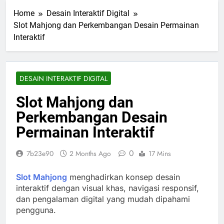
Home
Desain Interaktif Digital
Slot Mahjong dan Perkembangan Desain Permainan
Interaktif
DESAIN INTERAKTIF DIGITAL
Slot Mahjong dan
Perkembangan Desain
Permainan Interaktif
0
7b23e90
2 Months Ago
17 Mins
Slot Mahjong
menghadirkan konsep desain
interaktif dengan visual khas, navigasi responsif,
dan pengalaman digital yang mudah dipahami
pengguna.