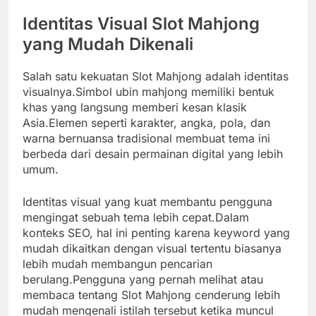
Identitas Visual Slot Mahjong
yang Mudah Dikenali
Salah satu kekuatan Slot Mahjong adalah identitas
visualnya.Simbol ubin mahjong memiliki bentuk
khas yang langsung memberi kesan klasik
Asia.Elemen seperti karakter, angka, pola, dan
warna bernuansa tradisional membuat tema ini
berbeda dari desain permainan digital yang lebih
umum.
Identitas visual yang kuat membantu pengguna
mengingat sebuah tema lebih cepat.Dalam
konteks SEO, hal ini penting karena keyword yang
mudah dikaitkan dengan visual tertentu biasanya
lebih mudah membangun pencarian
berulang.Pengguna yang pernah melihat atau
membaca tentang Slot Mahjong cenderung lebih
mudah mengenali istilah tersebut ketika muncul