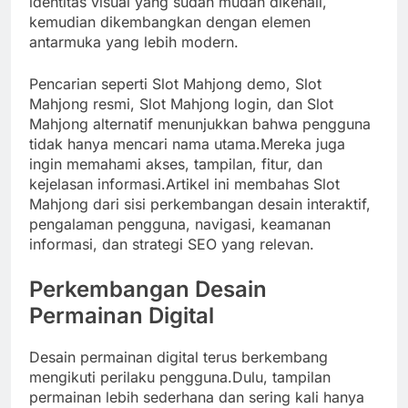
identitas visual yang sudah mudah dikenali,
kemudian dikembangkan dengan elemen
antarmuka yang lebih modern.
Pencarian seperti Slot Mahjong demo, Slot
Mahjong resmi, Slot Mahjong login, dan Slot
Mahjong alternatif menunjukkan bahwa pengguna
tidak hanya mencari nama utama.Mereka juga
ingin memahami akses, tampilan, fitur, dan
kejelasan informasi.Artikel ini membahas Slot
Mahjong dari sisi perkembangan desain interaktif,
pengalaman pengguna, navigasi, keamanan
informasi, dan strategi SEO yang relevan.
Perkembangan Desain
Permainan Digital
Desain permainan digital terus berkembang
mengikuti perilaku pengguna.Dulu, tampilan
permainan lebih sederhana dan sering kali hanya