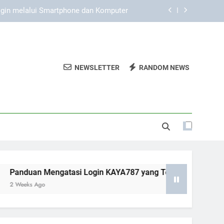
in melalui Smartphone dan Komputer
YA787 yang Terhenti di Halaman Awal
wser sebelum Membuka KAYA787 Login
NEWSLETTER
RANDOM NEWS
lit Dibuka agar Akses Kembali Stabil
in melalui Smartphone dan Komputer
Selalu On-Trend.
YA787 yang Terhenti di Halaman Awal
wser sebelum Membuka KAYA787 Login
Mengatasi Login KAYA787 yang Terhenti di Halaman Awal
o