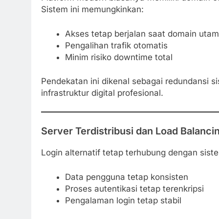
Sistem ini memungkinkan:
Akses tetap berjalan saat domain uta
Pengalihan trafik otomatis
Minim risiko downtime total
Pendekatan ini dikenal sebagai redundansi 
infrastruktur digital profesional.
Server Terdistribusi dan Load Balanci
Login alternatif tetap terhubung dengan si
Data pengguna tetap konsisten
Proses autentikasi tetap terenkripsi
Pengalaman login tetap stabil