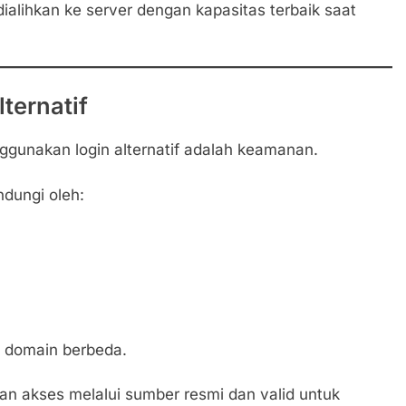
dialihkan ke server dengan kapasitas terbaik saat
ernatif
gunakan login alternatif adalah keamanan.
ndungi oleh:
n domain berbeda.
an akses melalui sumber resmi dan valid untuk