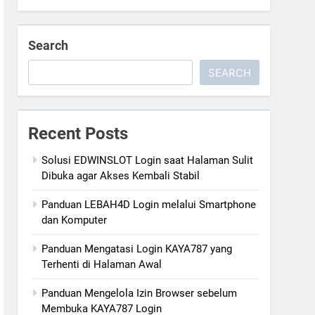
Search
SEARCH
Recent Posts
Solusi EDWINSLOT Login saat Halaman Sulit
Dibuka agar Akses Kembali Stabil
Panduan LEBAH4D Login melalui Smartphone
dan Komputer
Panduan Mengatasi Login KAYA787 yang
Terhenti di Halaman Awal
Panduan Mengelola Izin Browser sebelum
Membuka KAYA787 Login