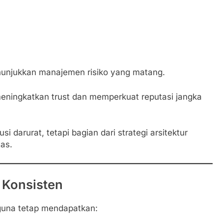
nunjukkan manajemen risiko yang matang.
meningkatkan trust dan memperkuat reputasi jangka
si darurat, tetapi bagian dari strategi arsitektur
tas.
 Konsisten
guna tetap mendapatkan: