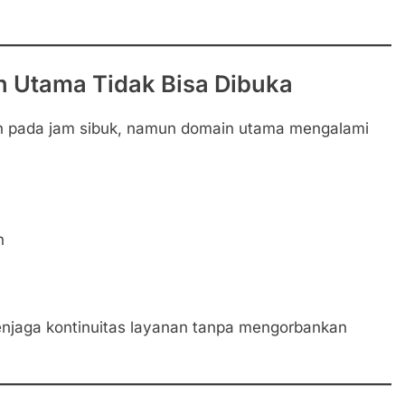
n Utama Tidak Bisa Dibuka
 pada jam sibuk, namun domain utama mengalami
n
menjaga kontinuitas layanan tanpa mengorbankan