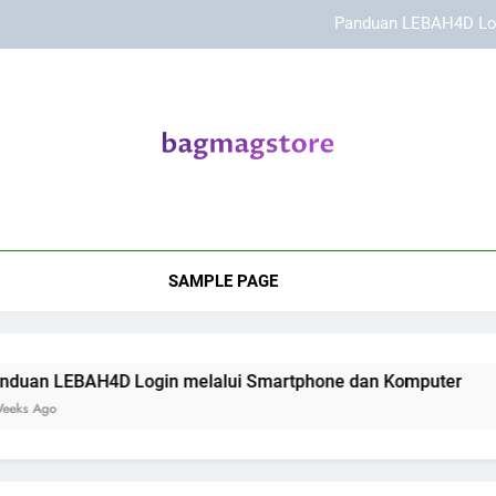
Panduan LEBAH4D Log
Panduan Mengatasi Login KA
Panduan Mengelola Izin Bro
Solusi EDWINSLOT Login saat Halaman Su
 Mag Store
Panduan LEBAH4D Log
as Dan Aksesori Stylish Dari Bag Mag Store. Untuk Gaya Yang 
Panduan Mengatasi Login KA
SAMPLE PAGE
Panduan Mengelola Izin Bro
4D Login melalui Smartphone dan Komputer
Panduan 
2 Weeks Ag