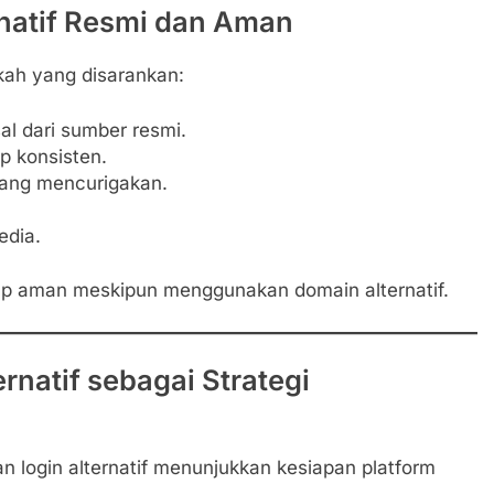
natif Resmi dan Aman
kah yang disarankan:
l dari sumber resmi.
ap konsisten.
yang mencurigakan.
edia.
p aman meskipun menggunakan domain alternatif.
ernatif sebagai Strategi
aan login alternatif menunjukkan kesiapan platform