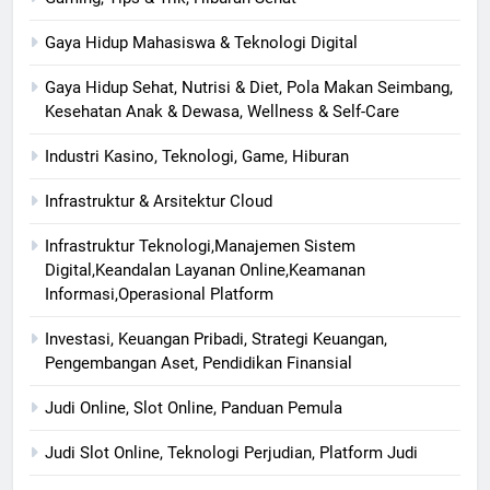
Gaya Hidup Mahasiswa & Teknologi Digital
Gaya Hidup Sehat, Nutrisi & Diet, Pola Makan Seimbang,
Kesehatan Anak & Dewasa, Wellness & Self-Care
Industri Kasino, Teknologi, Game, Hiburan
Infrastruktur & Arsitektur Cloud
Infrastruktur Teknologi,Manajemen Sistem
Digital,Keandalan Layanan Online,Keamanan
Informasi,Operasional Platform
Investasi, Keuangan Pribadi, Strategi Keuangan,
Pengembangan Aset, Pendidikan Finansial
Judi Online, Slot Online, Panduan Pemula
Judi Slot Online, Teknologi Perjudian, Platform Judi