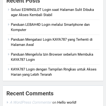
Recent Posts
Solusi EDWINSLOT Login saat Halaman Sulit Dibuka
agar Akses Kembali Stabil
Panduan LEBAH4D Login melalui Smartphone dan
Komputer
Panduan Mengatasi Login KAYA787 yang Terhenti di
Halaman Awal
Panduan Mengelola Izin Browser sebelum Membuka
KAYA787 Login
KAYA787 Login dengan Tampilan Ringkas untuk Akses
Harian yang Lebih Terarah
Recent Comments
A WordPress Commenter
on
Hello world!