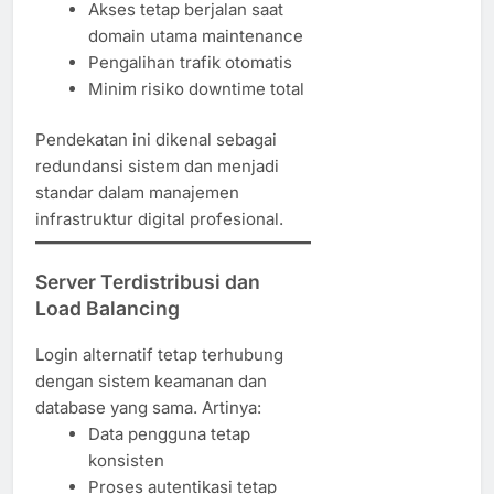
Akses tetap berjalan saat
domain utama maintenance
Pengalihan trafik otomatis
Minim risiko downtime total
Pendekatan ini dikenal sebagai
redundansi sistem dan menjadi
standar dalam manajemen
infrastruktur digital profesional.
Server Terdistribusi dan
Load Balancing
Login alternatif tetap terhubung
dengan sistem keamanan dan
database yang sama. Artinya:
Data pengguna tetap
konsisten
Proses autentikasi tetap