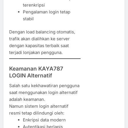
terenkripsi
Pengalaman login tetap
stabil
Dengan load balancing otomatis,
trafik akan dialihkan ke server
dengan kapasitas terbaik saat
terjadi lonjakan pengguna.
Keamanan KAYA787
LOGIN Alternatif
Salah satu kekhawatiran pengguna
saat menggunakan login alternatif
adalah keamanan.
Namun sistem login alternatif
resmi tetap dilindungi oleh:
Enkripsi data modern
Autentikasi berlapis