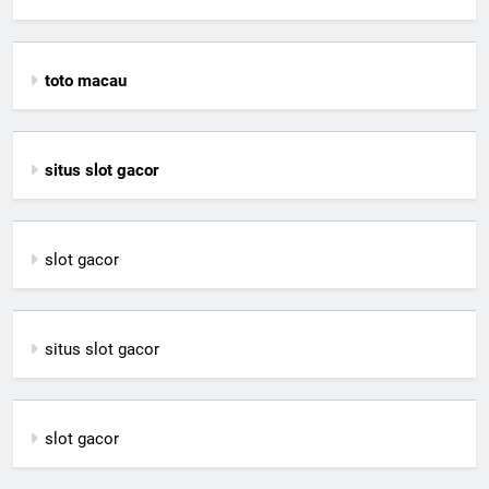
toto macau
situs slot gacor
slot gacor
situs slot gacor
slot gacor