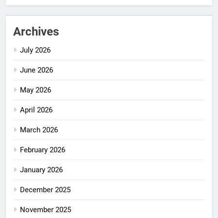
Archives
July 2026
June 2026
May 2026
April 2026
March 2026
February 2026
January 2026
December 2025
November 2025