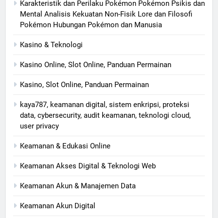
Karakteristik dan Perilaku Pokémon Pokémon Psikis dan
Mental Analisis Kekuatan Non-Fisik Lore dan Filosofi
Pokémon Hubungan Pokémon dan Manusia
Kasino & Teknologi
Kasino Online, Slot Online, Panduan Permainan
Kasino, Slot Online, Panduan Permainan
kaya787, keamanan digital, sistem enkripsi, proteksi
data, cybersecurity, audit keamanan, teknologi cloud,
user privacy
Keamanan & Edukasi Online
Keamanan Akses Digital & Teknologi Web
Keamanan Akun & Manajemen Data
Keamanan Akun Digital