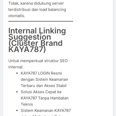
Tidak, karena didukung server
terdistribusi dan load balancing
otomatis.
Internal Linking
Suggestion
(Cluster Brand
KAYA787)
Untuk memperkuat struktur SEO
internal:
KAYA787 LOGIN Resmi
dengan Sistem Keamanan
Terbaru dan Akses Stabil
Solusi Akses Cepat ke
KAYA787 Tanpa Hambatan
Teknis
Sistem Keamanan KAYA787