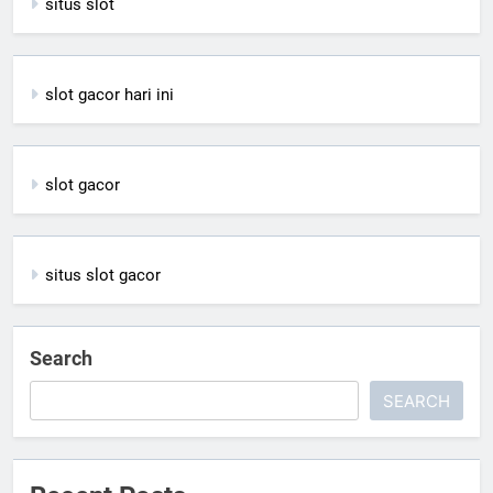
situs slot
slot gacor hari ini
slot gacor
situs slot gacor
Search
SEARCH