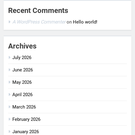
Recent Comments
A WordPress Commenter
on
Hello world!
Archives
July 2026
June 2026
May 2026
April 2026
March 2026
February 2026
January 2026