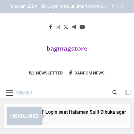
Skip
Panduan Mengatasi Login KAYA787 yang Terhenti
to
di Halaman Awal
content
Panduan Mengelola Izin Browser sebelum
Membuka KAYA787 Login
Solusi EDWINSLOT Login saat Halaman Sulit
Dibuka agar Akses Kembali Stabil
Panduan LEBAH4D Login melalui Smartphone dan
Komputer
Panduan Mengatasi Login KAYA787 yang Terhenti
di Halaman Awal
Bag Mag Store
Dapatkan Tas Dan Aksesori Stylish Dari Bag
Panduan Mengelola Izin Browser sebelum
NEWSLETTER
RANDOM NEWS
Membuka KAYA787 Login
Mag Store. Untuk Gaya Yang Selalu On-
Trend.
MENU
lusi EDWINSLOT Login saat Halaman Sulit Dibuka agar Akses 
HEADLINES
Weeks Ago