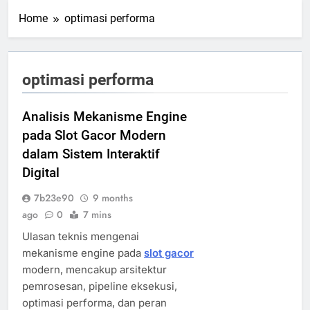
Home
optimasi performa
optimasi performa
Analisis Mekanisme Engine
pada Slot Gacor Modern
dalam Sistem Interaktif
Digital
7b23e90
9 months
ago
0
7 mins
Ulasan teknis mengenai
mekanisme engine pada
slot gacor
modern, mencakup arsitektur
pemrosesan, pipeline eksekusi,
optimasi performa, dan peran