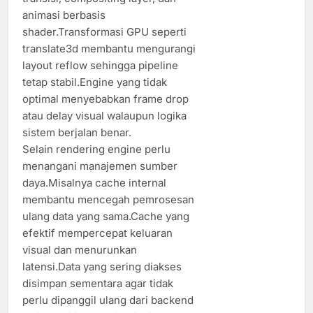
animasi berbasis
shader.Transformasi GPU seperti
translate3d membantu mengurangi
layout reflow sehingga pipeline
tetap stabil.Engine yang tidak
optimal menyebabkan frame drop
atau delay visual walaupun logika
sistem berjalan benar.
Selain rendering engine perlu
menangani manajemen sumber
daya.Misalnya cache internal
membantu mencegah pemrosesan
ulang data yang sama.Cache yang
efektif mempercepat keluaran
visual dan menurunkan
latensi.Data yang sering diakses
disimpan sementara agar tidak
perlu dipanggil ulang dari backend