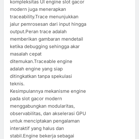
kompleksitas UI engine slot gacor
modern juga menerapkan
traceability.Trace menunjukkan
jalur pemrosesan dari input hingga
output.Peran trace adalah
memberikan gambaran mendetail
ketika debugging sehingga akar
masalah cepat
ditemukan.Traceable engine
adalah engine yang siap
ditingkatkan tanpa spekulasi
teknis.
Kesimpulannya mekanisme engine
pada slot gacor modern
menggabungkan modularitas,
observabilitas, dan akselerasi GPU
untuk menciptakan pengalaman
interaktif yang halus dan
stabil.Engine bekerja sebagai