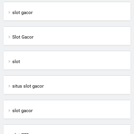
slot gacor
Slot Gacor
slot
situs slot gacor
slot gacor