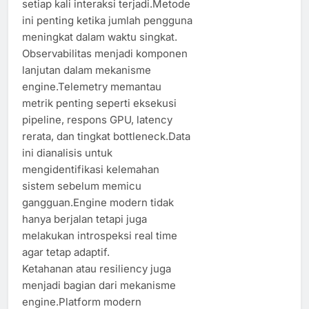
setiap kali interaksi terjadi.Metode
ini penting ketika jumlah pengguna
meningkat dalam waktu singkat.
Observabilitas menjadi komponen
lanjutan dalam mekanisme
engine.Telemetry memantau
metrik penting seperti eksekusi
pipeline, respons GPU, latency
rerata, dan tingkat bottleneck.Data
ini dianalisis untuk
mengidentifikasi kelemahan
sistem sebelum memicu
gangguan.Engine modern tidak
hanya berjalan tetapi juga
melakukan introspeksi real time
agar tetap adaptif.
Ketahanan atau resiliency juga
menjadi bagian dari mekanisme
engine.Platform modern