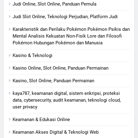
Judi Online, Slot Online, Panduan Pemula
Judi Slot Online, Teknologi Perjudian, Platform Judi
Karakteristik dan Perilaku Pokémon Pokémon Psikis dan
Mental Analisis Kekuatan Non-Fisik Lore dan Filosofi
Pokémon Hubungan Pokémon dan Manusia
Kasino & Teknologi
Kasino Online, Slot Online, Panduan Permainan
Kasino, Slot Online, Panduan Permainan
kaya787, keamanan digital, sistem enkripsi, proteksi
data, cybersecurity, audit keamanan, teknologi cloud,
user privacy
Keamanan & Edukasi Online
Keamanan Akses Digital & Teknologi Web