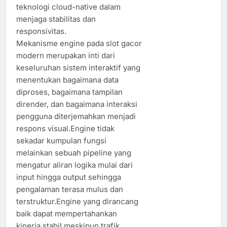
teknologi cloud-native dalam
menjaga stabilitas dan
responsivitas.
Mekanisme engine pada slot gacor
modern merupakan inti dari
keseluruhan sistem interaktif yang
menentukan bagaimana data
diproses, bagaimana tampilan
dirender, dan bagaimana interaksi
pengguna diterjemahkan menjadi
respons visual.Engine tidak
sekadar kumpulan fungsi
melainkan sebuah pipeline yang
mengatur aliran logika mulai dari
input hingga output sehingga
pengalaman terasa mulus dan
terstruktur.Engine yang dirancang
baik dapat mempertahankan
kinerja stabil meskipun trafik