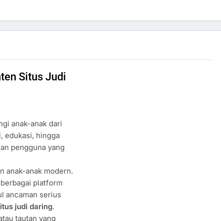
ten Situs Judi
ngi anak-anak dari
i, edukasi, hingga
man pengguna yang
pan anak-anak modern.
 berbagai platform
ul ancaman serius
tus judi daring
.
atau tautan yang