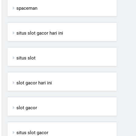
spaceman
situs slot gacor hari ini
situs slot
slot gacor hari ini
slot gacor
situs slot gacor