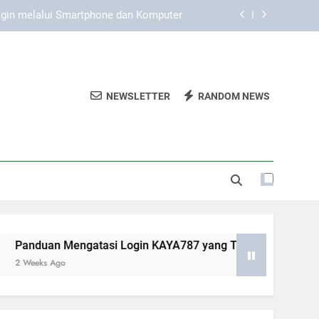
in melalui Smartphone dan Komputer
YA787 yang Terhenti di Halaman Awal
wser sebelum Membuka KAYA787 Login
NEWSLETTER
RANDOM NEWS
lit Dibuka agar Akses Kembali Stabil
in melalui Smartphone dan Komputer
Selalu On-Trend.
YA787 yang Terhenti di Halaman Awal
wser sebelum Membuka KAYA787 Login
Mengatasi Login KAYA787 yang Terhenti di Halaman Awal
o