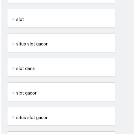
slot
situs slot gacor
slot dana
slot gacor
situs slot gacor