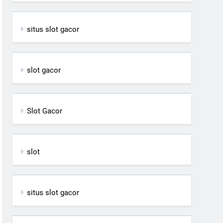
situs slot gacor
slot gacor
Slot Gacor
slot
situs slot gacor