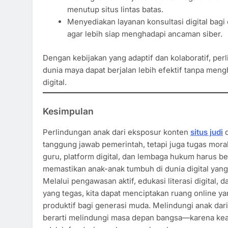
menutup situs lintas batas.
Menyediakan layanan konsultasi digital bagi
agar lebih siap menghadapi ancaman siber.
Dengan kebijakan yang adaptif dan kolaboratif, per
dunia maya dapat berjalan lebih efektif tanpa me
digital.
Kesimpulan
Perlindungan anak dari eksposur konten
situs judi
d
tanggung jawab pemerintah, tetapi juga tugas mora
guru, platform digital, dan lembaga hukum harus b
memastikan anak-anak tumbuh di dunia digital yang 
Melalui pengawasan aktif, edukasi literasi digital, 
yang tegas, kita dapat menciptakan ruang online y
produktif bagi generasi muda. Melindungi anak dar
berarti melindungi masa depan bangsa—karena keama