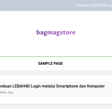
Panduan LEBAH4D Log
Panduan Mengatasi Login KA
Panduan Mengelola Izin Bro
Solusi EDWINSLOT Login saat Halaman Su
 Mag Store
Panduan LEBAH4D Log
as Dan Aksesori Stylish Dari Bag Mag Store. Untuk Gaya Yang 
Panduan Mengatasi Login KA
SAMPLE PAGE
Panduan Mengelola Izin Bro
H4D Login melalui Smartphone dan Komputer
Panduan 
2 Weeks Ag