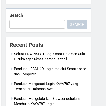
Search
SEARCH
Recent Posts
Solusi EDWINSLOT Login saat Halaman Sulit
Dibuka agar Akses Kembali Stabil
Panduan LEBAH4D Login melalui Smartphone
dan Komputer
Panduan Mengatasi Login KAYA787 yang
Terhenti di Halaman Awal
Panduan Mengelola Izin Browser sebelum
Membuka KAYA787 Login