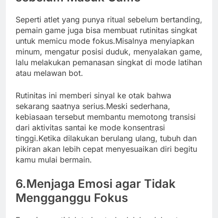
Seperti atlet yang punya ritual sebelum bertanding,
pemain game juga bisa membuat rutinitas singkat
untuk memicu mode fokus.Misalnya menyiapkan
minum, mengatur posisi duduk, menyalakan game,
lalu melakukan pemanasan singkat di mode latihan
atau melawan bot.
Rutinitas ini memberi sinyal ke otak bahwa
sekarang saatnya serius.Meski sederhana,
kebiasaan tersebut membantu memotong transisi
dari aktivitas santai ke mode konsentrasi
tinggi.Ketika dilakukan berulang ulang, tubuh dan
pikiran akan lebih cepat menyesuaikan diri begitu
kamu mulai bermain.
6.Menjaga Emosi agar Tidak
Mengganggu Fokus