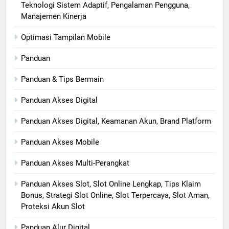
Teknologi Sistem Adaptif, Pengalaman Pengguna,
Manajemen Kinerja
Optimasi Tampilan Mobile
Panduan
Panduan & Tips Bermain
Panduan Akses Digital
Panduan Akses Digital, Keamanan Akun, Brand Platform
Panduan Akses Mobile
Panduan Akses Multi-Perangkat
Panduan Akses Slot, Slot Online Lengkap, Tips Klaim
Bonus, Strategi Slot Online, Slot Terpercaya, Slot Aman,
Proteksi Akun Slot
Panduan Alur Digital