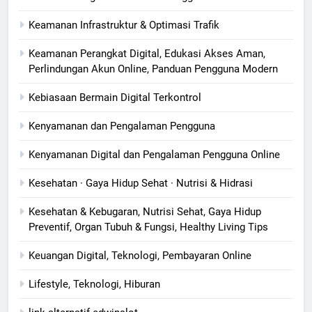
Keamanan Infrastruktur & Optimasi Trafik
Keamanan Perangkat Digital, Edukasi Akses Aman,
Perlindungan Akun Online, Panduan Pengguna Modern
Kebiasaan Bermain Digital Terkontrol
Kenyamanan dan Pengalaman Pengguna
Kenyamanan Digital dan Pengalaman Pengguna Online
Kesehatan · Gaya Hidup Sehat · Nutrisi & Hidrasi
Kesehatan & Kebugaran, Nutrisi Sehat, Gaya Hidup
Preventif, Organ Tubuh & Fungsi, Healthy Living Tips
Keuangan Digital, Teknologi, Pembayaran Online
Lifestyle, Teknologi, Hiburan