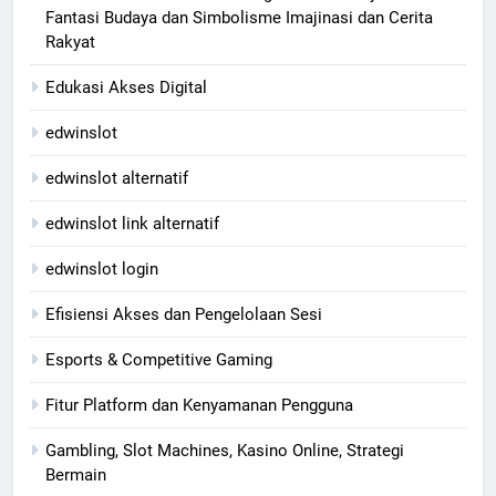
Fantasi Budaya dan Simbolisme Imajinasi dan Cerita
Rakyat
Edukasi Akses Digital
edwinslot
edwinslot alternatif
edwinslot link alternatif
edwinslot login
Efisiensi Akses dan Pengelolaan Sesi
Esports & Competitive Gaming
Fitur Platform dan Kenyamanan Pengguna
Gambling, Slot Machines, Kasino Online, Strategi
Bermain