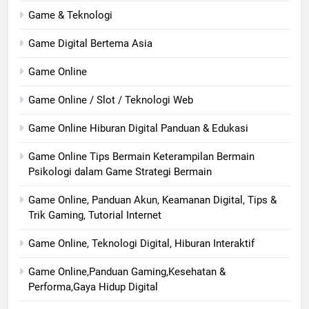
Game & Teknologi
Game Digital Bertema Asia
Game Online
Game Online / Slot / Teknologi Web
Game Online Hiburan Digital Panduan & Edukasi
Game Online Tips Bermain Keterampilan Bermain
Psikologi dalam Game Strategi Bermain
Game Online, Panduan Akun, Keamanan Digital, Tips &
Trik Gaming, Tutorial Internet
Game Online, Teknologi Digital, Hiburan Interaktif
Game Online,Panduan Gaming,Kesehatan &
Performa,Gaya Hidup Digital