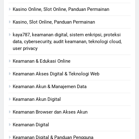
Kasino Online, Slot Online, Panduan Permainan
Kasino, Slot Online, Panduan Permainan
kaya787, keamanan digital, sistem enkripsi, proteksi
data, cybersecurity, audit keamanan, teknologi cloud,
user privacy
Keamanan & Edukasi Online
Keamanan Akses Digital & Teknologi Web
Keamanan Akun & Manajemen Data
Keamanan Akun Digital
Keamanan Browser dan Akses Akun
Keamanan Digital
Keamanan Digital & Panduan Pengguna