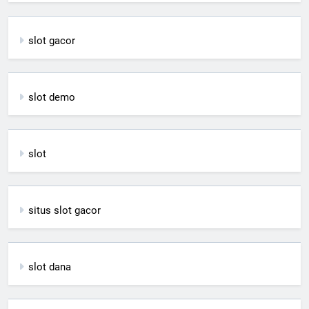
slot gacor
slot demo
slot
situs slot gacor
slot dana