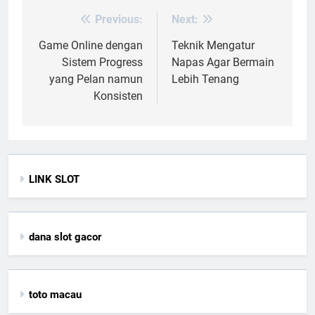
Previous:
Next:
Post
navigation
Game Online dengan
Teknik Mengatur
Sistem Progress
Napas Agar Bermain
yang Pelan namun
Lebih Tenang
Konsisten
LINK SLOT
dana slot gacor
toto macau