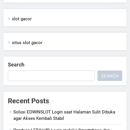
slot gacor
situs slot gacor
Search
SEARCH
Recent Posts
Solusi EDWINSLOT Login saat Halaman Sulit Dibuka
agar Akses Kembali Stabil