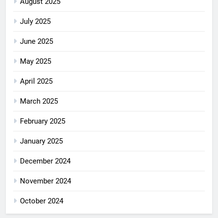
August 2025
July 2025
June 2025
May 2025
April 2025
March 2025
February 2025
January 2025
December 2024
November 2024
October 2024