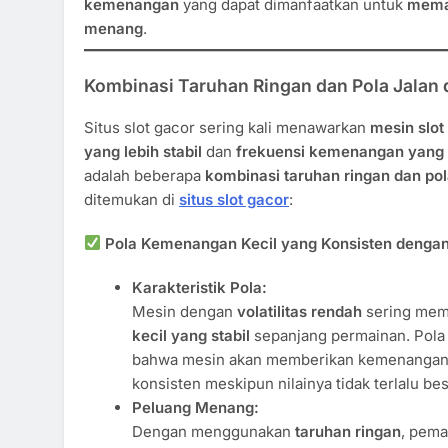
kemenangan
yang dapat dimanfaatkan untuk
mema
menang
.
Kombinasi Taruhan Ringan dan Pola Jalan d
Situs slot gacor sering kali menawarkan
mesin slot
yang lebih stabil
dan
frekuensi kemenangan yang l
adalah beberapa
kombinasi taruhan ringan dan pol
ditemukan di
situs slot gacor
:
Pola Kemenangan Kecil yang Konsisten denga
Karakteristik Pola:
Mesin dengan
volatilitas rendah
sering mem
kecil yang stabil
sepanjang permainan. Pola
bahwa mesin akan memberikan kemenangan 
konsisten meskipun nilainya tidak terlalu bes
Peluang Menang:
Dengan menggunakan
taruhan ringan
, pema