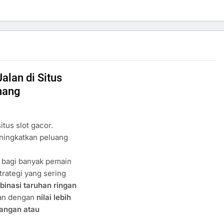
alan di Situs
enang
itus slot gacor.
ningkatkan peluang
 bagi banyak pemain
strategi yang sering
inasi taruhan ringan
an dengan
nilai lebih
angan atau