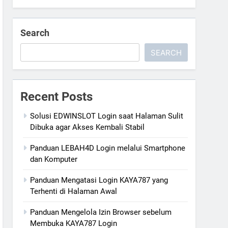
Search
SEARCH
Recent Posts
Solusi EDWINSLOT Login saat Halaman Sulit
Dibuka agar Akses Kembali Stabil
Panduan LEBAH4D Login melalui Smartphone
dan Komputer
Panduan Mengatasi Login KAYA787 yang
Terhenti di Halaman Awal
Panduan Mengelola Izin Browser sebelum
Membuka KAYA787 Login