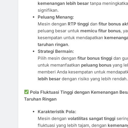
kemenangan lebih besar
tanpa meningkatka
signifikan.
Peluang Menang:
Mesin dengan
RTP tinggi
dan
fitur bonus akt
peluang besar untuk
memicu fitur bonus
, y
kesempatan untuk mendapatkan
kemenangan
taruhan ringan
.
Strategi Bermain:
Pilih mesin dengan
fitur bonus tinggi
dan gu
untuk memanfaatkan
peluang bonus
yang leb
memberi Anda kesempatan untuk mendapat
lebih besar
dengan risiko yang lebih rendah.
Pola Fluktuasi Tinggi dengan Kemenangan Be
Taruhan Ringan
Karakteristik Pola:
Mesin dengan
volatilitas sangat tinggi
serin
fluktuasi yang lebih tajam, dengan
kemenang