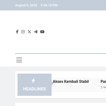
Skip
August 6, 2026
9:46:19 PM
to
content
Bag
Dapatkan T
Sulit Dibuka agar Akses Kembali Stabil
Panduan LEBAH
2 Weeks Ago
HEADLINES