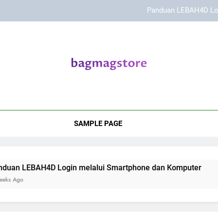
Panduan LEBAH4D Log
Panduan Mengatasi Login KA
Panduan Mengelola Izin Bro
Solusi EDWINSLOT Login saat Halaman Su
 Mag Store
Panduan LEBAH4D Log
as Dan Aksesori Stylish Dari Bag Mag Store. Untuk Gaya Yang 
Panduan Mengatasi Login KA
SAMPLE PAGE
Panduan Mengelola Izin Bro
4D Login melalui Smartphone dan Komputer
Panduan M
2 Weeks Ago