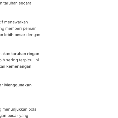
n taruhan secara
if
menawarkan
ang memberi pemain
 lebih besar
dengan
nakan
taruhan ringan
ih sering terpicu. Ini
kan
kemenangan
sar Menggunakan
g menunjukkan pola
an besar
yang