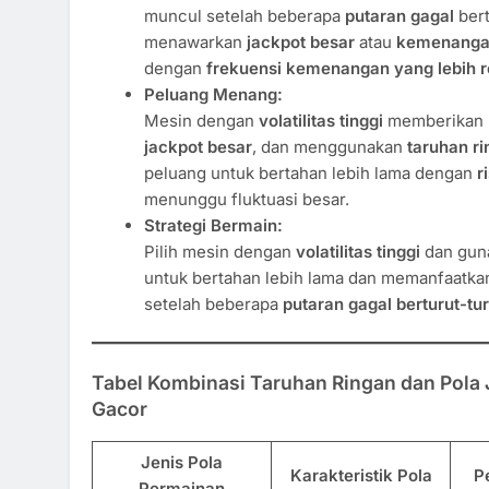
muncul setelah beberapa
putaran gagal
bert
menawarkan
jackpot besar
atau
kemenangan
dengan
frekuensi kemenangan yang lebih 
Peluang Menang:
Mesin dengan
volatilitas tinggi
memberikan 
jackpot besar
, dan menggunakan
taruhan r
peluang untuk bertahan lebih lama dengan
r
menunggu fluktuasi besar.
Strategi Bermain:
Pilih mesin dengan
volatilitas tinggi
dan gun
untuk bertahan lebih lama dan memanfaatk
setelah beberapa
putaran gagal berturut-tur
Tabel Kombinasi Taruhan Ringan dan Pola Ja
Gacor
Jenis Pola
Karakteristik Pola
P
Permainan