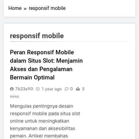
Home
responsif mobile
responsif mobile
Peran Responsif Mobile
dalam Situs Slot: Menjamin
Akses dan Pengalaman
Bermain Optimal
7b23e90
1 year ago
0
5
mins
Mengulas pentingnya desain
responsif mobile pada situs slot
online untuk meningkatkan
kenyamanan dan aksesibilitas
pemain. Artikel membahas