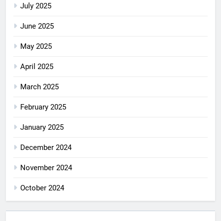
July 2025
June 2025
May 2025
April 2025
March 2025
February 2025
January 2025
December 2024
November 2024
October 2024