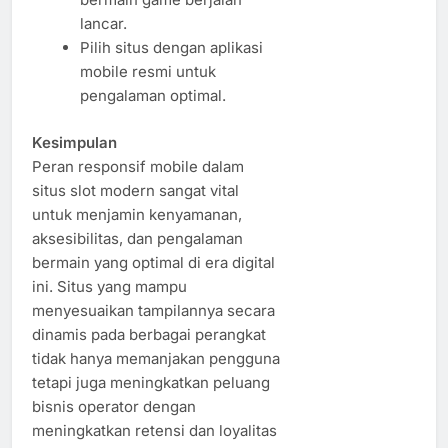
lancar.
Pilih situs dengan aplikasi
mobile resmi untuk
pengalaman optimal.
Kesimpulan
Peran responsif mobile dalam
situs slot modern sangat vital
untuk menjamin kenyamanan,
aksesibilitas, dan pengalaman
bermain yang optimal di era digital
ini. Situs yang mampu
menyesuaikan tampilannya secara
dinamis pada berbagai perangkat
tidak hanya memanjakan pengguna
tetapi juga meningkatkan peluang
bisnis operator dengan
meningkatkan retensi dan loyalitas