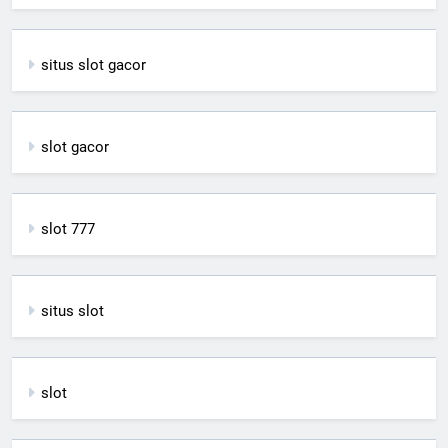
situs slot gacor
slot gacor
slot 777
situs slot
slot