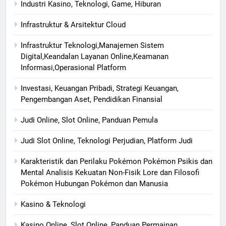
Industri Kasino, Teknologi, Game, Hiburan
Infrastruktur & Arsitektur Cloud
Infrastruktur Teknologi,Manajemen Sistem
Digital,Keandalan Layanan Online,Keamanan
Informasi,Operasional Platform
Investasi, Keuangan Pribadi, Strategi Keuangan,
Pengembangan Aset, Pendidikan Finansial
Judi Online, Slot Online, Panduan Pemula
Judi Slot Online, Teknologi Perjudian, Platform Judi
Karakteristik dan Perilaku Pokémon Pokémon Psikis dan
Mental Analisis Kekuatan Non-Fisik Lore dan Filosofi
Pokémon Hubungan Pokémon dan Manusia
Kasino & Teknologi
Kasino Online, Slot Online, Panduan Permainan