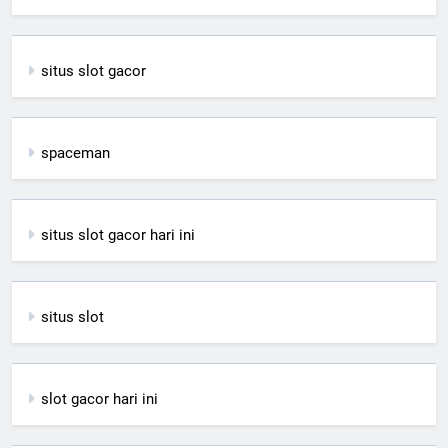
situs slot gacor
spaceman
situs slot gacor hari ini
situs slot
slot gacor hari ini