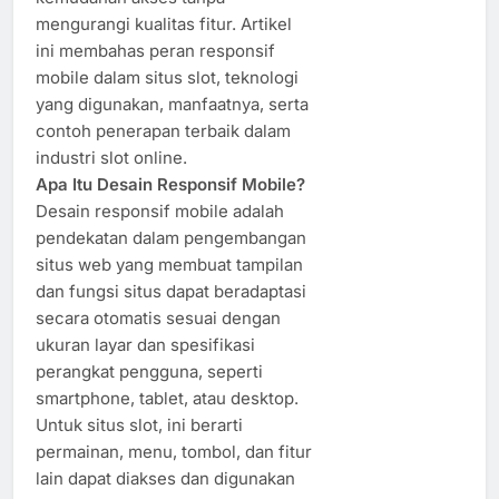
mengurangi kualitas fitur. Artikel
ini membahas peran responsif
mobile dalam situs slot, teknologi
yang digunakan, manfaatnya, serta
contoh penerapan terbaik dalam
industri slot online.
Apa Itu Desain Responsif Mobile?
Desain responsif mobile adalah
pendekatan dalam pengembangan
situs web yang membuat tampilan
dan fungsi situs dapat beradaptasi
secara otomatis sesuai dengan
ukuran layar dan spesifikasi
perangkat pengguna, seperti
smartphone, tablet, atau desktop.
Untuk situs slot, ini berarti
permainan, menu, tombol, dan fitur
lain dapat diakses dan digunakan