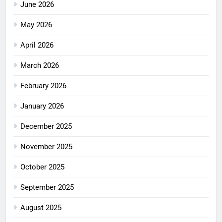
June 2026
May 2026
April 2026
March 2026
February 2026
January 2026
December 2025
November 2025
October 2025
September 2025
August 2025