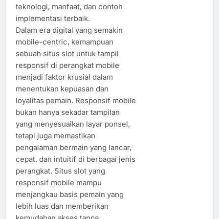
teknologi, manfaat, dan contoh
implementasi terbaik.
Dalam era digital yang semakin
mobile-centric, kemampuan
sebuah situs slot untuk tampil
responsif di perangkat mobile
menjadi faktor krusial dalam
menentukan kepuasan dan
loyalitas pemain. Responsif mobile
bukan hanya sekadar tampilan
yang menyesuaikan layar ponsel,
tetapi juga memastikan
pengalaman bermain yang lancar,
cepat, dan intuitif di berbagai jenis
perangkat. Situs slot yang
responsif mobile mampu
menjangkau basis pemain yang
lebih luas dan memberikan
kemudahan akses tanpa