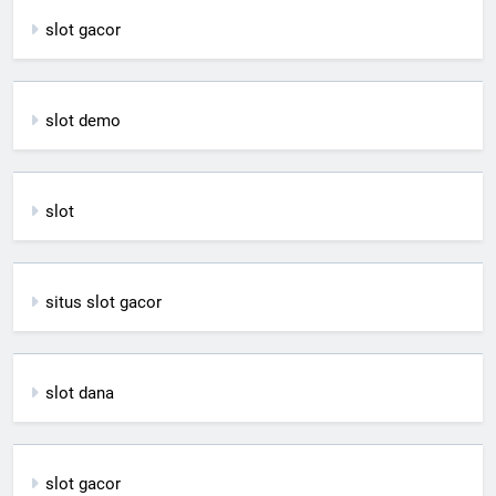
slot gacor
slot demo
slot
situs slot gacor
slot dana
slot gacor