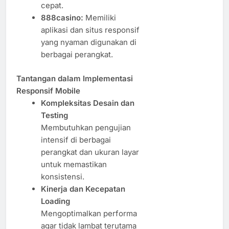
cepat.
888casino:
Memiliki
aplikasi dan situs responsif
yang nyaman digunakan di
berbagai perangkat.
Tantangan dalam Implementasi
Responsif Mobile
Kompleksitas Desain dan
Testing
Membutuhkan pengujian
intensif di berbagai
perangkat dan ukuran layar
untuk memastikan
konsistensi.
Kinerja dan Kecepatan
Loading
Mengoptimalkan performa
agar tidak lambat terutama