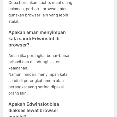
Coba bersihkan cache, muat ulang
halaman, perbarui browser, atau
gunakan browser lain yang lebih
stabil.
Apakah aman menyimpan
kata sandi Edwinslot di
browser?
Aman jika perangkat benar-benar
pribadi dan dilindungi sistem
keamanan.
Namun, hindari menyimpan kata
sandi di perangkat umum atau
perangkat yang sering dipakai
orang lain.
Apakah Edwinslot bisa
diakses lewat browser
mobile?