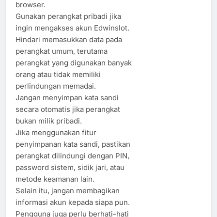
browser.
Gunakan perangkat pribadi jika
ingin mengakses akun Edwinslot.
Hindari memasukkan data pada
perangkat umum, terutama
perangkat yang digunakan banyak
orang atau tidak memiliki
perlindungan memadai.
Jangan menyimpan kata sandi
secara otomatis jika perangkat
bukan milik pribadi.
Jika menggunakan fitur
penyimpanan kata sandi, pastikan
perangkat dilindungi dengan PIN,
password sistem, sidik jari, atau
metode keamanan lain.
Selain itu, jangan membagikan
informasi akun kepada siapa pun.
Pengguna juga perlu berhati-hati