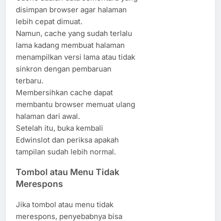
disimpan browser agar halaman
lebih cepat dimuat.
Namun, cache yang sudah terlalu
lama kadang membuat halaman
menampilkan versi lama atau tidak
sinkron dengan pembaruan
terbaru.
Membersihkan cache dapat
membantu browser memuat ulang
halaman dari awal.
Setelah itu, buka kembali
Edwinslot dan periksa apakah
tampilan sudah lebih normal.
Tombol atau Menu Tidak
Merespons
Jika tombol atau menu tidak
merespons, penyebabnya bisa