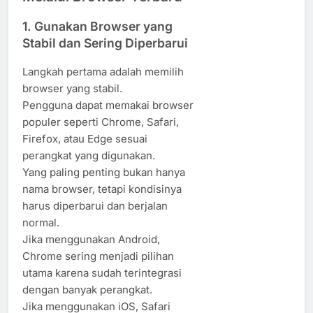
1. Gunakan Browser yang
Stabil dan Sering Diperbarui
Langkah pertama adalah memilih
browser yang stabil.
Pengguna dapat memakai browser
populer seperti Chrome, Safari,
Firefox, atau Edge sesuai
perangkat yang digunakan.
Yang paling penting bukan hanya
nama browser, tetapi kondisinya
harus diperbarui dan berjalan
normal.
Jika menggunakan Android,
Chrome sering menjadi pilihan
utama karena sudah terintegrasi
dengan banyak perangkat.
Jika menggunakan iOS, Safari