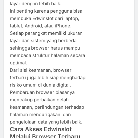
layar dengan lebih baik.
Ini penting karena pengguna bisa
membuka Edwinslot dari laptop,
tablet, Android, atau iPhone.
Setiap perangkat memiliki ukuran
layar dan sistem yang berbeda,
sehingga browser harus mampu
membaca struktur halaman secara
optimal.
Dari sisi keamanan, browser
terbaru juga lebih siap menghadapi
risiko umum di dunia digital.
Pembaruan browser biasanya
mencakup perbaikan celah
keamanan, perlindungan terhadap
halaman mencurigakan, dan
pengelolaan data yang lebih baik.
Cara Akses Edwinslot
Melalui Browser Terbaru