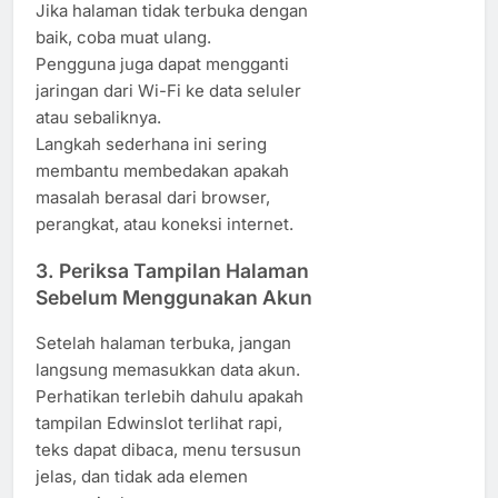
Jika halaman tidak terbuka dengan
baik, coba muat ulang.
Pengguna juga dapat mengganti
jaringan dari Wi-Fi ke data seluler
atau sebaliknya.
Langkah sederhana ini sering
membantu membedakan apakah
masalah berasal dari browser,
perangkat, atau koneksi internet.
3. Periksa Tampilan Halaman
Sebelum Menggunakan Akun
Setelah halaman terbuka, jangan
langsung memasukkan data akun.
Perhatikan terlebih dahulu apakah
tampilan Edwinslot terlihat rapi,
teks dapat dibaca, menu tersusun
jelas, dan tidak ada elemen