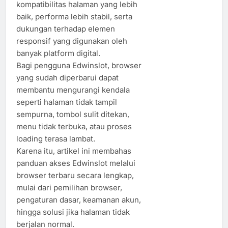
kompatibilitas halaman yang lebih
baik, performa lebih stabil, serta
dukungan terhadap elemen
responsif yang digunakan oleh
banyak platform digital.
Bagi pengguna Edwinslot, browser
yang sudah diperbarui dapat
membantu mengurangi kendala
seperti halaman tidak tampil
sempurna, tombol sulit ditekan,
menu tidak terbuka, atau proses
loading terasa lambat.
Karena itu, artikel ini membahas
panduan akses Edwinslot melalui
browser terbaru secara lengkap,
mulai dari pemilihan browser,
pengaturan dasar, keamanan akun,
hingga solusi jika halaman tidak
berjalan normal.