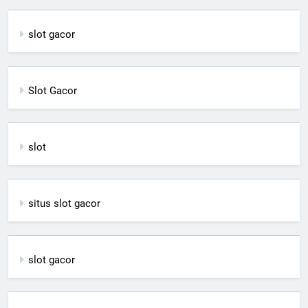
slot gacor
Slot Gacor
slot
situs slot gacor
slot gacor