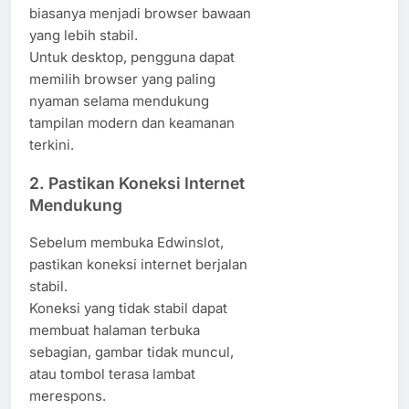
biasanya menjadi browser bawaan
yang lebih stabil.
Untuk desktop, pengguna dapat
memilih browser yang paling
nyaman selama mendukung
tampilan modern dan keamanan
terkini.
2. Pastikan Koneksi Internet
Mendukung
Sebelum membuka Edwinslot,
pastikan koneksi internet berjalan
stabil.
Koneksi yang tidak stabil dapat
membuat halaman terbuka
sebagian, gambar tidak muncul,
atau tombol terasa lambat
merespons.