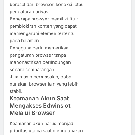
berasal dari browser, koneksi, atau
pengaturan privasi.
Beberapa browser memiliki fitur
pemblokiran konten yang dapat
memengaruhi elemen tertentu
pada halaman.
Pengguna perlu memeriksa
pengaturan browser tanpa
menonaktifkan perlindungan
secara sembarangan.
Jika masih bermasalah, coba
gunakan browser lain yang lebih
stabil.
Keamanan Akun Saat
Mengakses Edwinslot
Melalui Browser
Keamanan akun harus menjadi
prioritas utama saat menggunakan