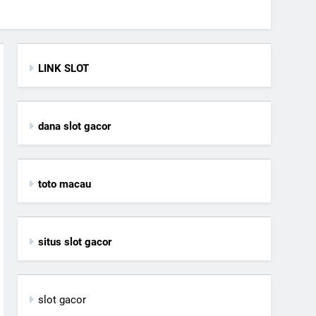
LINK SLOT
dana slot gacor
toto macau
situs slot gacor
slot gacor