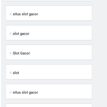
situs slot gacor
slot gacor
Slot Gacor
slot
situs slot gacor