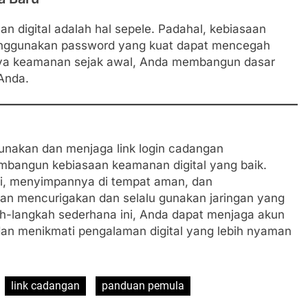
digital adalah hal sepele. Padahal, kebiasaan
menggunakan password yang kuat dapat mencegah
nya keamanan sejak awal, Anda membangun dasar
 Anda.
nakan dan menjaga link login cadangan
bangun kebiasaan keamanan digital yang baik.
mi, menyimpannya di tempat aman, dan
tan mencurigakan dan selalu gunakan jaringan yang
h-langkah sederhana ini, Anda dapat menjaga akun
dan menikmati pengalaman digital yang lebih nyaman
link cadangan
panduan pemula