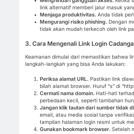
Menghindari gangguan akses.
Ketika s
link alternatif memberi jalur masuk yang
Menjaga produktivitas.
Anda tidak per
Mengurangi risiko phishing.
Dengan mem
tidak akan mudah terkecoh oleh link p
3. Cara Mengenali Link Login Cadang
Keamanan dimulai dari memastikan bahwa lin
langkah-langkah yang bisa Anda lakukan:
Periksa alamat URL.
Pastikan link diaw
bilah alamat browser. Huruf “s” di “ht
Cermati nama domain.
Hati-hati terha
perbedaan kecil, seperti tambahan huru
Jangan klik tautan dari sumber tidak di
email, atau media sosial tanpa verifik
tampilan halaman login resmi untuk me
Gunakan bookmark browser.
Setelah 