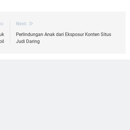
s:
Next:
uk
Perlindungan Anak dari Eksposur Konten Situs
il
Judi Daring