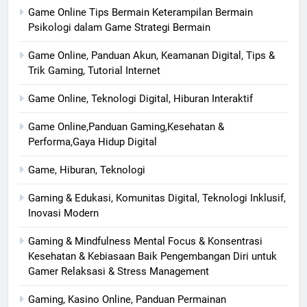
Game Online Tips Bermain Keterampilan Bermain
Psikologi dalam Game Strategi Bermain
Game Online, Panduan Akun, Keamanan Digital, Tips &
Trik Gaming, Tutorial Internet
Game Online, Teknologi Digital, Hiburan Interaktif
Game Online,Panduan Gaming,Kesehatan &
Performa,Gaya Hidup Digital
Game, Hiburan, Teknologi
Gaming & Edukasi, Komunitas Digital, Teknologi Inklusif,
Inovasi Modern
Gaming & Mindfulness Mental Focus & Konsentrasi
Kesehatan & Kebiasaan Baik Pengembangan Diri untuk
Gamer Relaksasi & Stress Management
Gaming, Kasino Online, Panduan Permainan