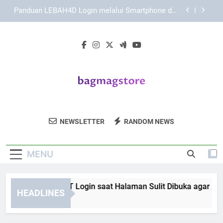
Skip
Panduan Mengatasi Login KAYA787 yang Terhenti
to
di Halaman Awal
content
Panduan Mengelola Izin Browser sebelum
Membuka KAYA787 Login
Solusi EDWINSLOT Login saat Halaman Sulit
Dibuka agar Akses Kembali Stabil
Panduan LEBAH4D Login melalui Smartphone dan
Komputer
Panduan Mengatasi Login KAYA787 yang Terhenti
di Halaman Awal
Bag Mag Store
Dapatkan Tas Dan Aksesori Stylish Dari Bag
Panduan Mengelola Izin Browser sebelum
NEWSLETTER
RANDOM NEWS
Membuka KAYA787 Login
Mag Store. Untuk Gaya Yang Selalu On-
Trend.
MENU
lusi EDWINSLOT Login saat Halaman Sulit Dibuka agar Akses 
HEADLINES
Weeks Ago