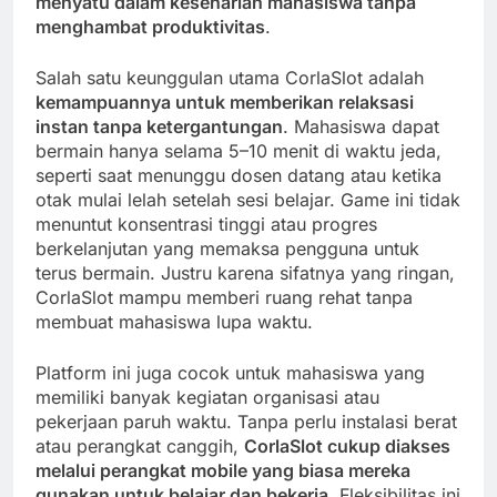
menyatu dalam keseharian mahasiswa tanpa
menghambat produktivitas
.
Salah satu keunggulan utama CorlaSlot adalah
kemampuannya untuk memberikan relaksasi
instan tanpa ketergantungan
. Mahasiswa dapat
bermain hanya selama 5–10 menit di waktu jeda,
seperti saat menunggu dosen datang atau ketika
otak mulai lelah setelah sesi belajar. Game ini tidak
menuntut konsentrasi tinggi atau progres
berkelanjutan yang memaksa pengguna untuk
terus bermain. Justru karena sifatnya yang ringan,
CorlaSlot mampu memberi ruang rehat tanpa
membuat mahasiswa lupa waktu.
Platform ini juga cocok untuk mahasiswa yang
memiliki banyak kegiatan organisasi atau
pekerjaan paruh waktu. Tanpa perlu instalasi berat
atau perangkat canggih,
CorlaSlot cukup diakses
melalui perangkat mobile yang biasa mereka
gunakan untuk belajar dan bekerja
. Fleksibilitas ini