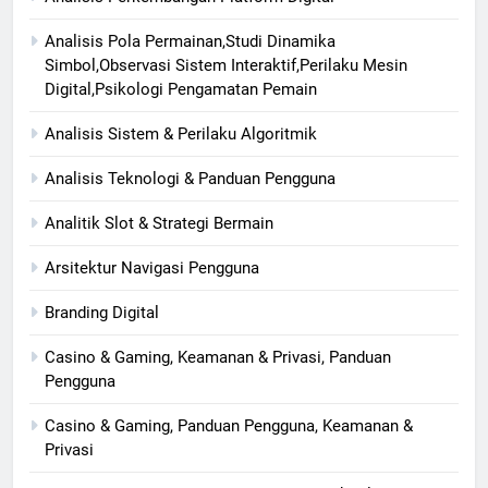
Analisis Pola Permainan,Studi Dinamika
Simbol,Observasi Sistem Interaktif,Perilaku Mesin
Digital,Psikologi Pengamatan Pemain
Analisis Sistem & Perilaku Algoritmik
Analisis Teknologi & Panduan Pengguna
Analitik Slot & Strategi Bermain
Arsitektur Navigasi Pengguna
Branding Digital
Casino & Gaming, Keamanan & Privasi, Panduan
Pengguna
Casino & Gaming, Panduan Pengguna, Keamanan &
Privasi