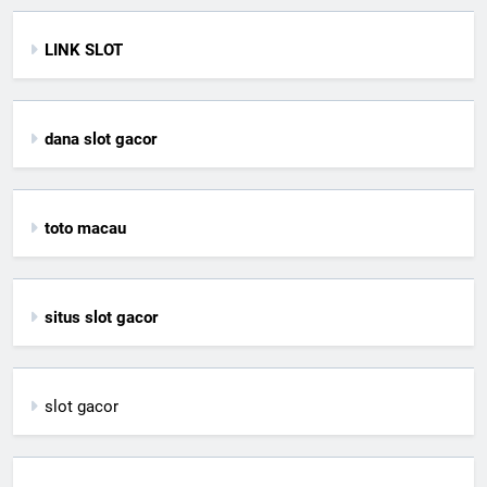
LINK SLOT
dana slot gacor
toto macau
situs slot gacor
slot gacor