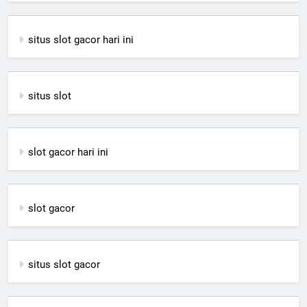
situs slot gacor hari ini
situs slot
slot gacor hari ini
slot gacor
situs slot gacor