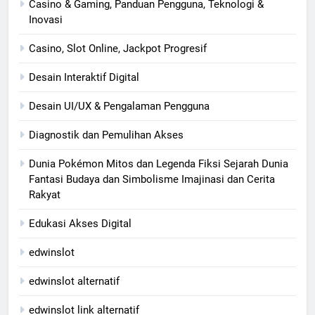
Casino & Gaming, Panduan Pengguna, Teknologi &
Inovasi
Casino, Slot Online, Jackpot Progresif
Desain Interaktif Digital
Desain UI/UX & Pengalaman Pengguna
Diagnostik dan Pemulihan Akses
Dunia Pokémon Mitos dan Legenda Fiksi Sejarah Dunia
Fantasi Budaya dan Simbolisme Imajinasi dan Cerita
Rakyat
Edukasi Akses Digital
edwinslot
edwinslot alternatif
edwinslot link alternatif