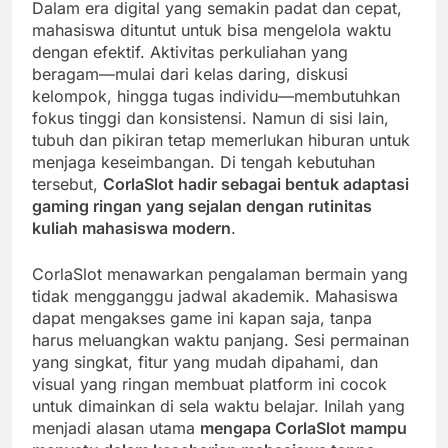
Dalam era digital yang semakin padat dan cepat,
mahasiswa dituntut untuk bisa mengelola waktu
dengan efektif. Aktivitas perkuliahan yang
beragam—mulai dari kelas daring, diskusi
kelompok, hingga tugas individu—membutuhkan
fokus tinggi dan konsistensi. Namun di sisi lain,
tubuh dan pikiran tetap memerlukan hiburan untuk
menjaga keseimbangan. Di tengah kebutuhan
tersebut,
CorlaSlot hadir sebagai bentuk adaptasi
gaming ringan yang sejalan dengan rutinitas
kuliah mahasiswa modern
.
CorlaSlot menawarkan pengalaman bermain yang
tidak mengganggu jadwal akademik. Mahasiswa
dapat mengakses game ini kapan saja, tanpa
harus meluangkan waktu panjang. Sesi permainan
yang singkat, fitur yang mudah dipahami, dan
visual yang ringan membuat platform ini cocok
untuk dimainkan di sela waktu belajar. Inilah yang
menjadi alasan utama
mengapa CorlaSlot mampu