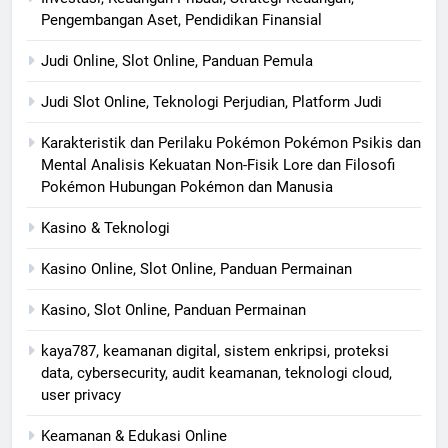
Pengembangan Aset, Pendidikan Finansial
Judi Online, Slot Online, Panduan Pemula
Judi Slot Online, Teknologi Perjudian, Platform Judi
Karakteristik dan Perilaku Pokémon Pokémon Psikis dan
Mental Analisis Kekuatan Non-Fisik Lore dan Filosofi
Pokémon Hubungan Pokémon dan Manusia
Kasino & Teknologi
Kasino Online, Slot Online, Panduan Permainan
Kasino, Slot Online, Panduan Permainan
kaya787, keamanan digital, sistem enkripsi, proteksi
data, cybersecurity, audit keamanan, teknologi cloud,
user privacy
Keamanan & Edukasi Online