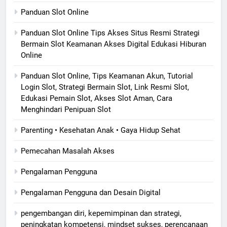
Panduan Slot Online
Panduan Slot Online Tips Akses Situs Resmi Strategi
Bermain Slot Keamanan Akses Digital Edukasi Hiburan
Online
Panduan Slot Online, Tips Keamanan Akun, Tutorial
Login Slot, Strategi Bermain Slot, Link Resmi Slot,
Edukasi Pemain Slot, Akses Slot Aman, Cara
Menghindari Penipuan Slot
Parenting • Kesehatan Anak • Gaya Hidup Sehat
Pemecahan Masalah Akses
Pengalaman Pengguna
Pengalaman Pengguna dan Desain Digital
pengembangan diri, kepemimpinan dan strategi,
peningkatan kompetensi, mindset sukses, perencanaan