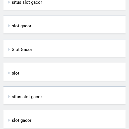
situs slot gacor
slot gacor
Slot Gacor
slot
situs slot gacor
slot gacor