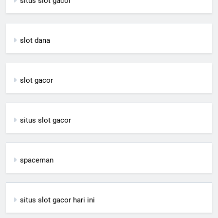
situs slot gacor
slot dana
slot gacor
situs slot gacor
spaceman
situs slot gacor hari ini