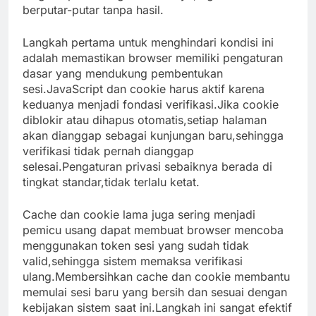
berputar-putar tanpa hasil.
Langkah pertama untuk menghindari kondisi ini
adalah memastikan browser memiliki pengaturan
dasar yang mendukung pembentukan
sesi.JavaScript dan cookie harus aktif karena
keduanya menjadi fondasi verifikasi.Jika cookie
diblokir atau dihapus otomatis,setiap halaman
akan dianggap sebagai kunjungan baru,sehingga
verifikasi tidak pernah dianggap
selesai.Pengaturan privasi sebaiknya berada di
tingkat standar,tidak terlalu ketat.
Cache dan cookie lama juga sering menjadi
pemicu usang dapat membuat browser mencoba
menggunakan token sesi yang sudah tidak
valid,sehingga sistem memaksa verifikasi
ulang.Membersihkan cache dan cookie membantu
memulai sesi baru yang bersih dan sesuai dengan
kebijakan sistem saat ini.Langkah ini sangat efektif