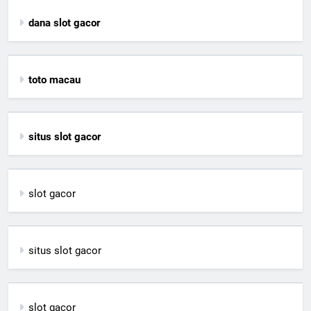
dana slot gacor
toto macau
situs slot gacor
slot gacor
situs slot gacor
slot gacor