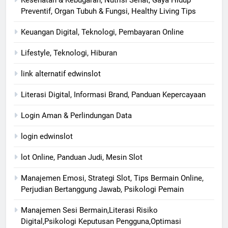
Kesehatan & Kebugaran, Nutrisi Sehat, Gaya Hidup
Preventif, Organ Tubuh & Fungsi, Healthy Living Tips
Keuangan Digital, Teknologi, Pembayaran Online
Lifestyle, Teknologi, Hiburan
link alternatif edwinslot
Literasi Digital, Informasi Brand, Panduan Kepercayaan
Login Aman & Perlindungan Data
login edwinslot
lot Online, Panduan Judi, Mesin Slot
Manajemen Emosi, Strategi Slot, Tips Bermain Online,
Perjudian Bertanggung Jawab, Psikologi Pemain
Manajemen Sesi Bermain,Literasi Risiko
Digital,Psikologi Keputusan Pengguna,Optimasi