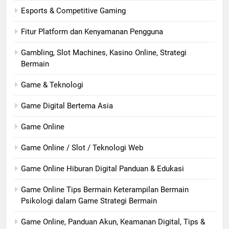
Esports & Competitive Gaming
Fitur Platform dan Kenyamanan Pengguna
Gambling, Slot Machines, Kasino Online, Strategi
Bermain
Game & Teknologi
Game Digital Bertema Asia
Game Online
Game Online / Slot / Teknologi Web
Game Online Hiburan Digital Panduan & Edukasi
Game Online Tips Bermain Keterampilan Bermain
Psikologi dalam Game Strategi Bermain
Game Online, Panduan Akun, Keamanan Digital, Tips &