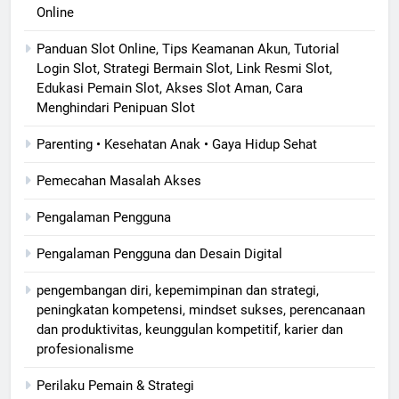
Online
Panduan Slot Online, Tips Keamanan Akun, Tutorial
Login Slot, Strategi Bermain Slot, Link Resmi Slot,
Edukasi Pemain Slot, Akses Slot Aman, Cara
Menghindari Penipuan Slot
Parenting • Kesehatan Anak • Gaya Hidup Sehat
Pemecahan Masalah Akses
Pengalaman Pengguna
Pengalaman Pengguna dan Desain Digital
pengembangan diri, kepemimpinan dan strategi,
peningkatan kompetensi, mindset sukses, perencanaan
dan produktivitas, keunggulan kompetitif, karier dan
profesionalisme
Perilaku Pemain & Strategi