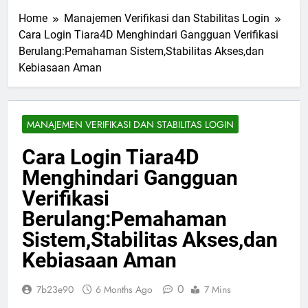
Home
Manajemen Verifikasi dan Stabilitas Login
Cara Login Tiara4D Menghindari Gangguan Verifikasi
Berulang:Pemahaman Sistem,Stabilitas Akses,dan
Kebiasaan Aman
MANAJEMEN VERIFIKASI DAN STABILITAS LOGIN
Cara Login Tiara4D
Menghindari Gangguan
Verifikasi
Berulang:Pemahaman
Sistem,Stabilitas Akses,dan
Kebiasaan Aman
0
7b23e90
6 Months Ago
7 Mins