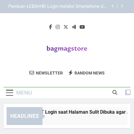
Skip
Panduan Mengatasi Login KAYA787 yang Terhenti
to
di Halaman Awal
content
Panduan Mengelola Izin Browser sebelum
Membuka KAYA787 Login
Solusi EDWINSLOT Login saat Halaman Sulit
Dibuka agar Akses Kembali Stabil
Panduan LEBAH4D Login melalui Smartphone dan
Komputer
Panduan Mengatasi Login KAYA787 yang Terhenti
di Halaman Awal
Bag Mag Store
Dapatkan Tas Dan Aksesori Stylish Dari Bag
Panduan Mengelola Izin Browser sebelum
NEWSLETTER
RANDOM NEWS
Membuka KAYA787 Login
Mag Store. Untuk Gaya Yang Selalu On-
Trend.
MENU
lusi EDWINSLOT Login saat Halaman Sulit Dibuka agar Akses K
HEADLINES
Weeks Ago