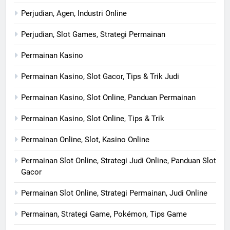
Perjudian, Agen, Industri Online
Perjudian, Slot Games, Strategi Permainan
Permainan Kasino
Permainan Kasino, Slot Gacor, Tips & Trik Judi
Permainan Kasino, Slot Online, Panduan Permainan
Permainan Kasino, Slot Online, Tips & Trik
Permainan Online, Slot, Kasino Online
Permainan Slot Online, Strategi Judi Online, Panduan Slot
Gacor
Permainan Slot Online, Strategi Permainan, Judi Online
Permainan, Strategi Game, Pokémon, Tips Game