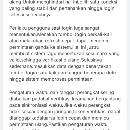
ulang.Untuk menghindari hal ini,pilih satu koneksi
yang paling stabil dan pertahankan hingga login
selesai sepenuhnya.
Perilaku pengguna saat login juga sangat
menentukan.Menekan tombol login berkali-kali
atau melakukan refresh cepat dapat mengirim
permintaan ganda ke sistem.Hal ini justru
membuat sistem ragu menentukan sesi mana yang
valid,sehingga verifikasi diulang.Solusinya
sederhana:masukkan data dengan benar,tekan
tombol login satu kali,dan tunggu beberapa detik
hingga sistem memproses permintaan.
Pengaturan waktu dan tanggal perangkat sering
diabaikan,padahal verifikasi keamanan bergantung
pada sinkronisasi waktu.Jika waktu perangkat
tidak sesuai dengan jaringan,token verifikasi dapat
dianggap kadaluarsa lebih cepat dan memicu
permintaan ulang.Pastikan pengaturan waktu