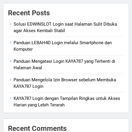
Recent Posts
Solusi EDWINSLOT Login saat Halaman Sulit Dibuka
agar Akses Kembali Stabil
Panduan LEBAH4D Login melalui Smartphone dan
Komputer
Panduan Mengatasi Login KAYA787 yang Terhenti di
Halaman Awal
Panduan Mengelola Izin Browser sebelum Membuka
KAYA787 Login
KAYA787 Login dengan Tampilan Ringkas untuk Akses
Harian yang Lebih Terarah
Recent Comments