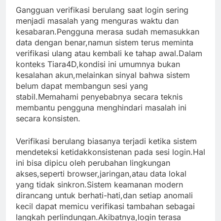
Gangguan verifikasi berulang saat login sering
menjadi masalah yang menguras waktu dan
kesabaran.Pengguna merasa sudah memasukkan
data dengan benar,namun sistem terus meminta
verifikasi ulang atau kembali ke tahap awal.Dalam
konteks Tiara4D,kondisi ini umumnya bukan
kesalahan akun,melainkan sinyal bahwa sistem
belum dapat membangun sesi yang
stabil.Memahami penyebabnya secara teknis
membantu pengguna menghindari masalah ini
secara konsisten.
Verifikasi berulang biasanya terjadi ketika sistem
mendeteksi ketidakkonsistenan pada sesi login.Hal
ini bisa dipicu oleh perubahan lingkungan
akses,seperti browser,jaringan,atau data lokal
yang tidak sinkron.Sistem keamanan modern
dirancang untuk berhati-hati,dan setiap anomali
kecil dapat memicu verifikasi tambahan sebagai
langkah perlindungan.Akibatnya,login terasa