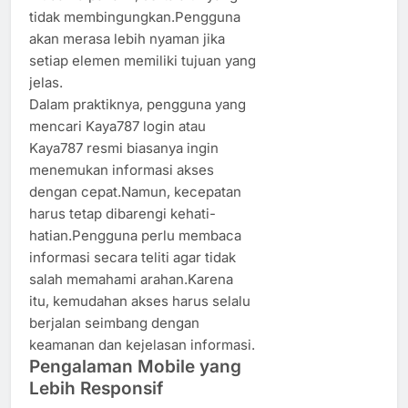
tidak membingungkan.Pengguna
akan merasa lebih nyaman jika
setiap elemen memiliki tujuan yang
jelas.
Dalam praktiknya, pengguna yang
mencari Kaya787 login atau
Kaya787 resmi biasanya ingin
menemukan informasi akses
dengan cepat.Namun, kecepatan
harus tetap dibarengi kehati-
hatian.Pengguna perlu membaca
informasi secara teliti agar tidak
salah memahami arahan.Karena
itu, kemudahan akses harus selalu
berjalan seimbang dengan
keamanan dan kejelasan informasi.
Pengalaman Mobile yang
Lebih Responsif