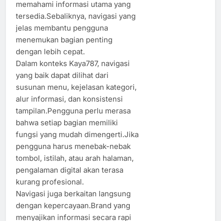
memahami informasi utama yang
tersedia.Sebaliknya, navigasi yang
jelas membantu pengguna
menemukan bagian penting
dengan lebih cepat.
Dalam konteks Kaya787, navigasi
yang baik dapat dilihat dari
susunan menu, kejelasan kategori,
alur informasi, dan konsistensi
tampilan.Pengguna perlu merasa
bahwa setiap bagian memiliki
fungsi yang mudah dimengerti.Jika
pengguna harus menebak-nebak
tombol, istilah, atau arah halaman,
pengalaman digital akan terasa
kurang profesional.
Navigasi juga berkaitan langsung
dengan kepercayaan.Brand yang
menyajikan informasi secara rapi