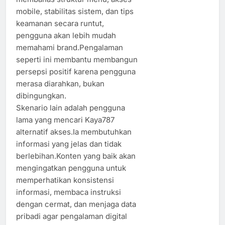
mobile, stabilitas sistem, dan tips
keamanan secara runtut,
pengguna akan lebih mudah
memahami brand.Pengalaman
seperti ini membantu membangun
persepsi positif karena pengguna
merasa diarahkan, bukan
dibingungkan.
Skenario lain adalah pengguna
lama yang mencari Kaya787
alternatif akses.Ia membutuhkan
informasi yang jelas dan tidak
berlebihan.Konten yang baik akan
mengingatkan pengguna untuk
memperhatikan konsistensi
informasi, membaca instruksi
dengan cermat, dan menjaga data
pribadi agar pengalaman digital