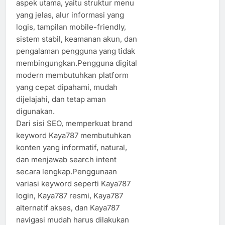
aspek utama, yaitu struktur menu
yang jelas, alur informasi yang
logis, tampilan mobile-friendly,
sistem stabil, keamanan akun, dan
pengalaman pengguna yang tidak
membingungkan.Pengguna digital
modern membutuhkan platform
yang cepat dipahami, mudah
dijelajahi, dan tetap aman
digunakan.
Dari sisi SEO, memperkuat brand
keyword Kaya787 membutuhkan
konten yang informatif, natural,
dan menjawab search intent
secara lengkap.Penggunaan
variasi keyword seperti Kaya787
login, Kaya787 resmi, Kaya787
alternatif akses, dan Kaya787
navigasi mudah harus dilakukan