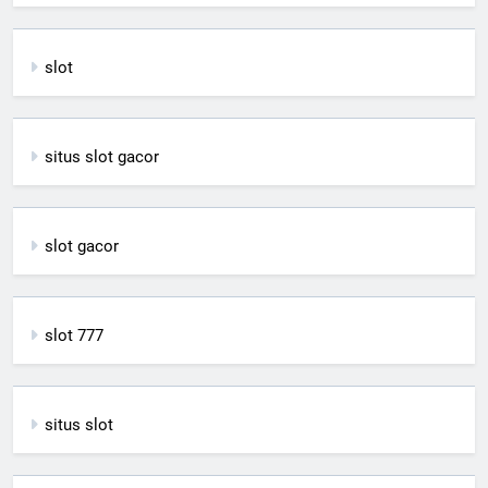
slot
situs slot gacor
slot gacor
slot 777
situs slot