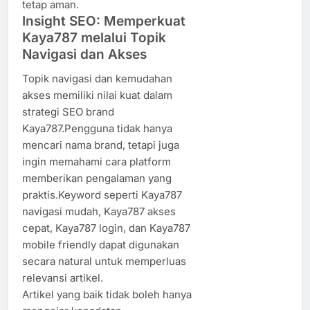
tetap aman.
Insight SEO: Memperkuat
Kaya787 melalui Topik
Navigasi dan Akses
Topik navigasi dan kemudahan
akses memiliki nilai kuat dalam
strategi SEO brand
Kaya787.Pengguna tidak hanya
mencari nama brand, tetapi juga
ingin memahami cara platform
memberikan pengalaman yang
praktis.Keyword seperti Kaya787
navigasi mudah, Kaya787 akses
cepat, Kaya787 login, dan Kaya787
mobile friendly dapat digunakan
secara natural untuk memperluas
relevansi artikel.
Artikel yang baik tidak boleh hanya