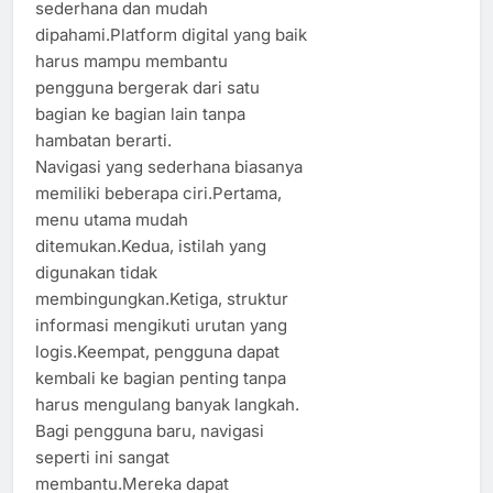
sederhana dan mudah
dipahami.Platform digital yang baik
harus mampu membantu
pengguna bergerak dari satu
bagian ke bagian lain tanpa
hambatan berarti.
Navigasi yang sederhana biasanya
memiliki beberapa ciri.Pertama,
menu utama mudah
ditemukan.Kedua, istilah yang
digunakan tidak
membingungkan.Ketiga, struktur
informasi mengikuti urutan yang
logis.Keempat, pengguna dapat
kembali ke bagian penting tanpa
harus mengulang banyak langkah.
Bagi pengguna baru, navigasi
seperti ini sangat
membantu.Mereka dapat