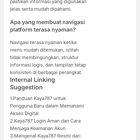
pastikan informasi yang digunakan
jelas serta mudah dipahami.
Apa yang membuat navigasi
platform terasa nyaman?
Navigasi terasa nyaman ketika
menu mudah ditemukan, istilah
tidak membingungkan, struktur
informasi logis, dan tampilan tetap
konsisten di berbagai perangkat.
Internal Linking
Suggestion
1.Panduan Kaya787 untuk
Pengguna Baru dalam Memahami
Akses Digital
2.Kaya787 Login Aman dan Cara
Menjaga Keamanan Akun
3.Mengenal Kaya787 Resmi dari