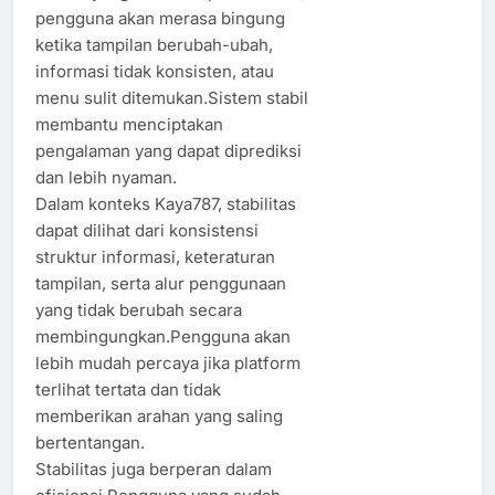
pengguna akan merasa bingung
ketika tampilan berubah-ubah,
informasi tidak konsisten, atau
menu sulit ditemukan.Sistem stabil
membantu menciptakan
pengalaman yang dapat diprediksi
dan lebih nyaman.
Dalam konteks Kaya787, stabilitas
dapat dilihat dari konsistensi
struktur informasi, keteraturan
tampilan, serta alur penggunaan
yang tidak berubah secara
membingungkan.Pengguna akan
lebih mudah percaya jika platform
terlihat tertata dan tidak
memberikan arahan yang saling
bertentangan.
Stabilitas juga berperan dalam