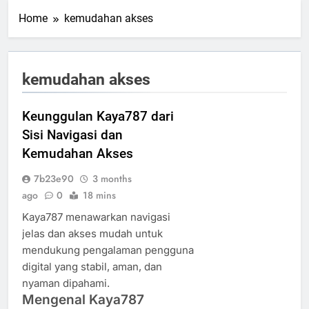
Home
kemudahan akses
kemudahan akses
Keunggulan Kaya787 dari
Sisi Navigasi dan
Kemudahan Akses
7b23e90
3 months
ago
0
18 mins
Kaya787 menawarkan navigasi
jelas dan akses mudah untuk
mendukung pengalaman pengguna
digital yang stabil, aman, dan
nyaman dipahami.
Mengenal Kaya787