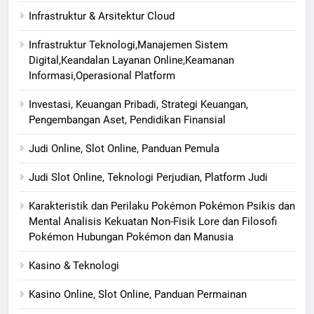
Infrastruktur & Arsitektur Cloud
Infrastruktur Teknologi,Manajemen Sistem
Digital,Keandalan Layanan Online,Keamanan
Informasi,Operasional Platform
Investasi, Keuangan Pribadi, Strategi Keuangan,
Pengembangan Aset, Pendidikan Finansial
Judi Online, Slot Online, Panduan Pemula
Judi Slot Online, Teknologi Perjudian, Platform Judi
Karakteristik dan Perilaku Pokémon Pokémon Psikis dan
Mental Analisis Kekuatan Non-Fisik Lore dan Filosofi
Pokémon Hubungan Pokémon dan Manusia
Kasino & Teknologi
Kasino Online, Slot Online, Panduan Permainan