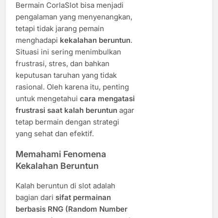
Bermain CorlaSlot bisa menjadi
pengalaman yang menyenangkan,
tetapi tidak jarang pemain
menghadapi
kekalahan beruntun
.
Situasi ini sering menimbulkan
frustrasi, stres, dan bahkan
keputusan taruhan yang tidak
rasional. Oleh karena itu, penting
untuk mengetahui
cara mengatasi
frustrasi saat kalah beruntun
agar
tetap bermain dengan strategi
yang sehat dan efektif.
Memahami Fenomena
Kekalahan Beruntun
Kalah beruntun di slot adalah
bagian dari
sifat permainan
berbasis RNG (Random Number