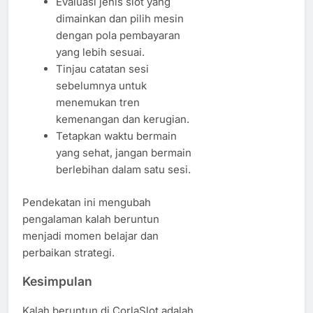
Evaluasi jenis slot yang
dimainkan dan pilih mesin
dengan pola pembayaran
yang lebih sesuai.
Tinjau catatan sesi
sebelumnya untuk
menemukan tren
kemenangan dan kerugian.
Tetapkan waktu bermain
yang sehat, jangan bermain
berlebihan dalam satu sesi.
Pendekatan ini mengubah
pengalaman kalah beruntun
menjadi momen belajar dan
perbaikan strategi.
Kesimpulan
Kalah beruntun di CorlaSlot adalah