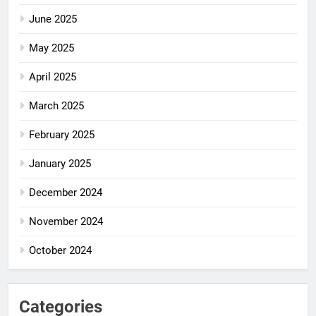
June 2025
May 2025
April 2025
March 2025
February 2025
January 2025
December 2024
November 2024
October 2024
Categories