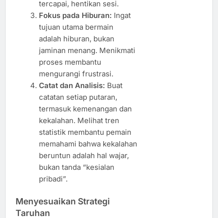
tercapai, hentikan sesi.
Fokus pada Hiburan:
Ingat
tujuan utama bermain
adalah hiburan, bukan
jaminan menang. Menikmati
proses membantu
mengurangi frustrasi.
Catat dan Analisis:
Buat
catatan setiap putaran,
termasuk kemenangan dan
kekalahan. Melihat tren
statistik membantu pemain
memahami bahwa kekalahan
beruntun adalah hal wajar,
bukan tanda “kesialan
pribadi”.
Menyesuaikan Strategi
Taruhan