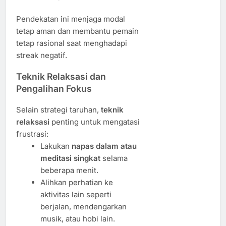
Pendekatan ini menjaga modal
tetap aman dan membantu pemain
tetap rasional saat menghadapi
streak negatif.
Teknik Relaksasi dan
Pengalihan Fokus
Selain strategi taruhan,
teknik
relaksasi
penting untuk mengatasi
frustrasi:
Lakukan
napas dalam atau
meditasi singkat
selama
beberapa menit.
Alihkan perhatian ke
aktivitas lain seperti
berjalan, mendengarkan
musik, atau hobi lain.