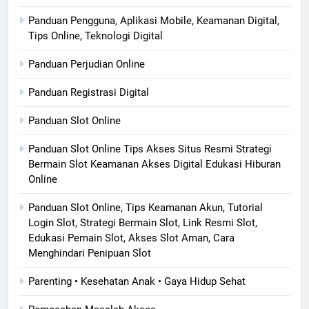
Panduan Pengguna, Aplikasi Mobile, Keamanan Digital,
Tips Online, Teknologi Digital
Panduan Perjudian Online
Panduan Registrasi Digital
Panduan Slot Online
Panduan Slot Online Tips Akses Situs Resmi Strategi
Bermain Slot Keamanan Akses Digital Edukasi Hiburan
Online
Panduan Slot Online, Tips Keamanan Akun, Tutorial
Login Slot, Strategi Bermain Slot, Link Resmi Slot,
Edukasi Pemain Slot, Akses Slot Aman, Cara
Menghindari Penipuan Slot
Parenting • Kesehatan Anak • Gaya Hidup Sehat