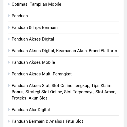
Optimasi Tampilan Mobile
Panduan
Panduan & Tips Bermain
Panduan Akses Digital
Panduan Akses Digital, Keamanan Akun, Brand Platform
Panduan Akses Mobile
Panduan Akses Multi-Perangkat
Panduan Akses Slot, Slot Online Lengkap, Tips Klaim
Bonus, Strategi Slot Online, Slot Terpercaya, Slot Aman,
Proteksi Akun Slot
Panduan Alur Digital
Panduan Bermain & Analisis Fitur Slot