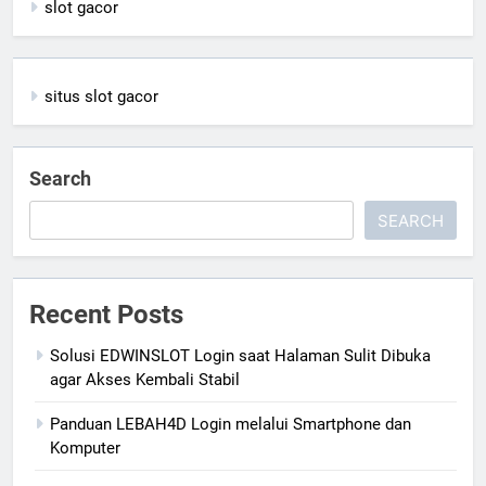
slot gacor
situs slot gacor
Search
SEARCH
Recent Posts
Solusi EDWINSLOT Login saat Halaman Sulit Dibuka
agar Akses Kembali Stabil
Panduan LEBAH4D Login melalui Smartphone dan
Komputer