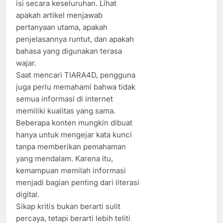
isi secara keseluruhan. Lihat
apakah artikel menjawab
pertanyaan utama, apakah
penjelasannya runtut, dan apakah
bahasa yang digunakan terasa
wajar.
Saat mencari TIARA4D, pengguna
juga perlu memahami bahwa tidak
semua informasi di internet
memiliki kualitas yang sama.
Beberapa konten mungkin dibuat
hanya untuk mengejar kata kunci
tanpa memberikan pemahaman
yang mendalam. Karena itu,
kemampuan memilah informasi
menjadi bagian penting dari literasi
digital.
Sikap kritis bukan berarti sulit
percaya, tetapi berarti lebih teliti