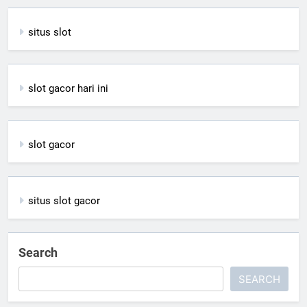
situs slot
slot gacor hari ini
slot gacor
situs slot gacor
Search
SEARCH