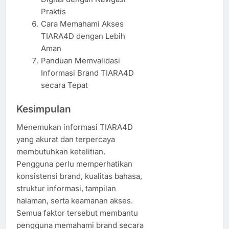
Praktis
Cara Memahami Akses
TIARA4D dengan Lebih
Aman
Panduan Memvalidasi
Informasi Brand TIARA4D
secara Tepat
Kesimpulan
Menemukan informasi TIARA4D
yang akurat dan terpercaya
membutuhkan ketelitian.
Pengguna perlu memperhatikan
konsistensi brand, kualitas bahasa,
struktur informasi, tampilan
halaman, serta keamanan akses.
Semua faktor tersebut membantu
pengguna memahami brand secara