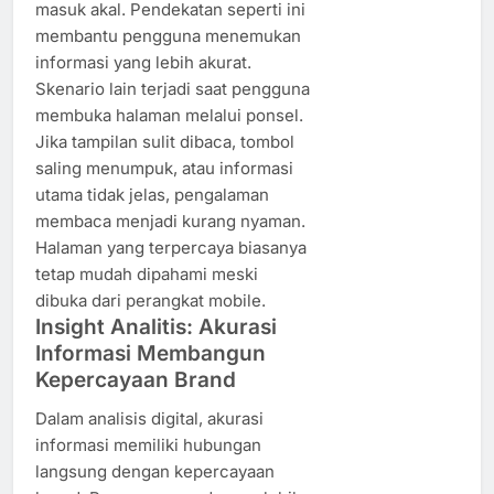
masuk akal. Pendekatan seperti ini
membantu pengguna menemukan
informasi yang lebih akurat.
Skenario lain terjadi saat pengguna
membuka halaman melalui ponsel.
Jika tampilan sulit dibaca, tombol
saling menumpuk, atau informasi
utama tidak jelas, pengalaman
membaca menjadi kurang nyaman.
Halaman yang terpercaya biasanya
tetap mudah dipahami meski
dibuka dari perangkat mobile.
Insight Analitis: Akurasi
Informasi Membangun
Kepercayaan Brand
Dalam analisis digital, akurasi
informasi memiliki hubungan
langsung dengan kepercayaan