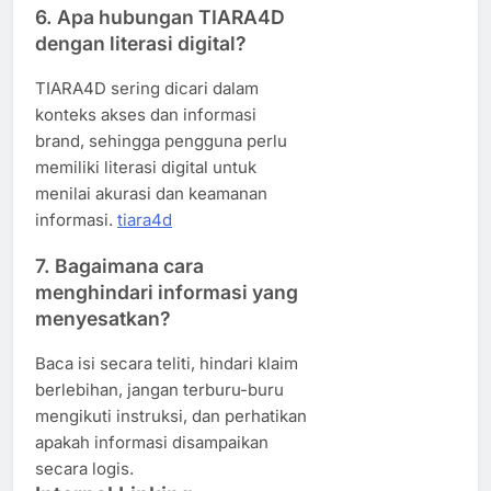
6. Apa hubungan TIARA4D
dengan literasi digital?
TIARA4D sering dicari dalam
konteks akses dan informasi
brand, sehingga pengguna perlu
memiliki literasi digital untuk
menilai akurasi dan keamanan
informasi.
tiara4d
7. Bagaimana cara
menghindari informasi yang
menyesatkan?
Baca isi secara teliti, hindari klaim
berlebihan, jangan terburu-buru
mengikuti instruksi, dan perhatikan
apakah informasi disampaikan
secara logis.