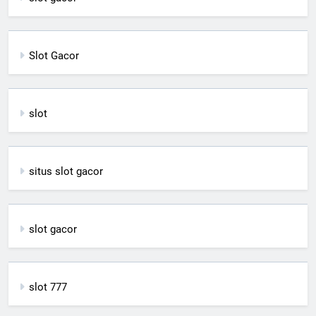
Slot Gacor
slot
situs slot gacor
slot gacor
slot 777