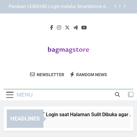
Skip
Panduan Mengatasi Login KAYA787 yang Terhenti
to
di Halaman Awal
content
Panduan Mengelola Izin Browser sebelum
Membuka KAYA787 Login
Solusi EDWINSLOT Login saat Halaman Sulit
Dibuka agar Akses Kembali Stabil
Panduan LEBAH4D Login melalui Smartphone dan
Komputer
Panduan Mengatasi Login KAYA787 yang Terhenti
di Halaman Awal
Bag Mag Store
Dapatkan Tas Dan Aksesori Stylish Dari Bag
Panduan Mengelola Izin Browser sebelum
NEWSLETTER
RANDOM NEWS
Membuka KAYA787 Login
Mag Store. Untuk Gaya Yang Selalu On-
Trend.
MENU
lusi EDWINSLOT Login saat Halaman Sulit Dibuka agar Akses K
HEADLINES
Weeks Ago