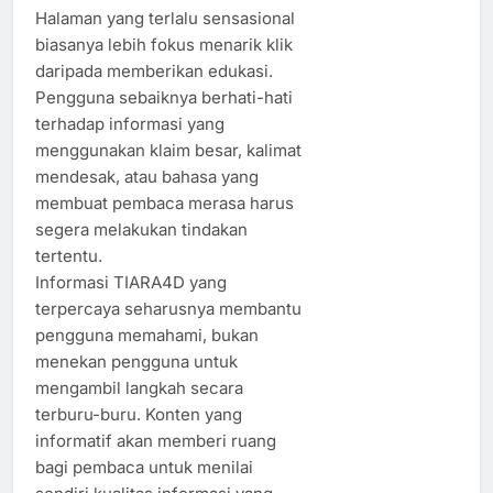
Halaman yang terlalu sensasional
biasanya lebih fokus menarik klik
daripada memberikan edukasi.
Pengguna sebaiknya berhati-hati
terhadap informasi yang
menggunakan klaim besar, kalimat
mendesak, atau bahasa yang
membuat pembaca merasa harus
segera melakukan tindakan
tertentu.
Informasi TIARA4D yang
terpercaya seharusnya membantu
pengguna memahami, bukan
menekan pengguna untuk
mengambil langkah secara
terburu-buru. Konten yang
informatif akan memberi ruang
bagi pembaca untuk menilai