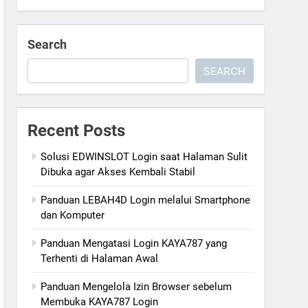
Search
SEARCH
Recent Posts
Solusi EDWINSLOT Login saat Halaman Sulit
Dibuka agar Akses Kembali Stabil
Panduan LEBAH4D Login melalui Smartphone
dan Komputer
Panduan Mengatasi Login KAYA787 yang
Terhenti di Halaman Awal
Panduan Mengelola Izin Browser sebelum
Membuka KAYA787 Login