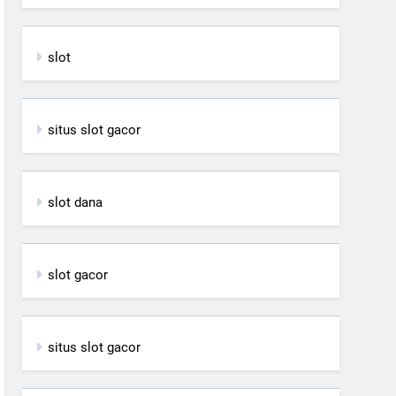
slot
situs slot gacor
slot dana
slot gacor
situs slot gacor