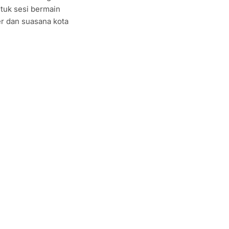
ntuk sesi bermain
er dan suasana kota