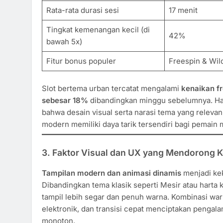
Rata-rata durasi sesi
17 menit
Tingkat kemenangan kecil (di
42%
bawah 5x)
Fitur bonus populer
Freespin & Wi
Slot bertema urban tercatat mengalami
kenaikan f
sebesar 18%
dibandingkan minggu sebelumnya. Ha
bahwa desain visual serta narasi tema yang releva
modern memiliki daya tarik tersendiri bagi pemain 
3. Faktor Visual dan UX yang Mendorong 
Tampilan modern dan animasi dinamis
menjadi ke
Dibandingkan tema klasik seperti Mesir atau harta k
tampil lebih segar dan penuh warna. Kombinasi war
elektronik, dan transisi cepat menciptakan pengal
monoton.