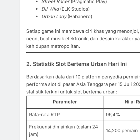
Street Racer
(Pragmatic Play)
DJ Wild
(ELK Studios)
Urban Lady
(Habanero)
Setiap game ini membawa ciri khas yang menonjol, 
neon, beat musik elektronik, dan desain karakter 
kehidupan metropolitan.
2. Statistik Slot Bertema Urban Hari Ini
Berdasarkan data dari 10 platform penyedia perm
performa slot di pasar Asia Tenggara per 15 Juli 20
statistik terkini untuk slot bertema urban:
Parameter
Nilai 
Rata-rata RTP
96,4%
Frekuensi dimainkan (dalam 24
14,200 pemain
jam)