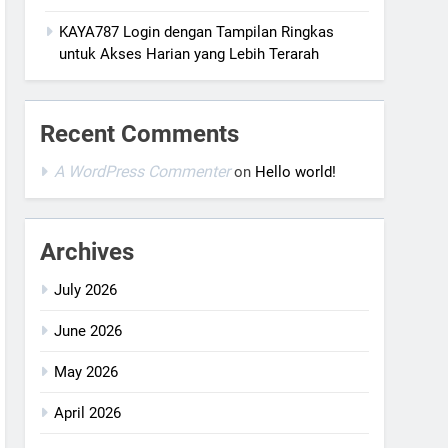
KAYA787 Login dengan Tampilan Ringkas
untuk Akses Harian yang Lebih Terarah
Recent Comments
A WordPress Commenter
on
Hello world!
Archives
July 2026
June 2026
May 2026
April 2026