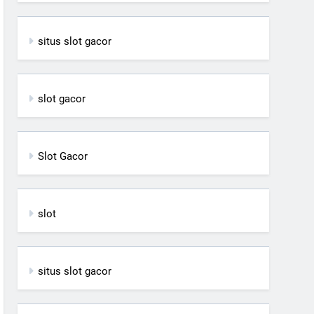
situs slot gacor
slot gacor
Slot Gacor
slot
situs slot gacor