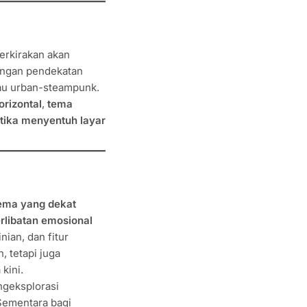
perkirakan akan
engan pendekatan
tau urban-steampunk.
orizontal
,
tema
etika menyentuh layar
tema yang dekat
libatan emosional
nian, dan fitur
, tetapi juga
kini.
ngeksplorasi
Sementara bagi