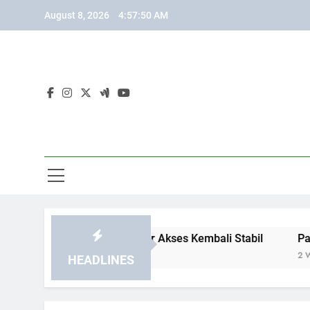
Skip
August 8, 2026
4:57:51 AM
to
content
Bag
Dapatkan T
 Sulit Dibuka agar Akses Kembali Stabil
Panduan LEBA
2 Weeks Ago
HEADLINES