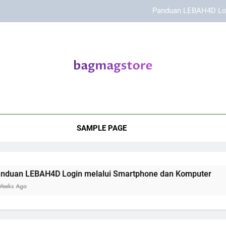
Panduan LEBAH4D Log
Panduan Mengatasi Login KA
Panduan Mengelola Izin Bro
Solusi EDWINSLOT Login saat Halaman Su
 Mag Store
Panduan LEBAH4D Log
as Dan Aksesori Stylish Dari Bag Mag Store. Untuk Gaya Yang 
Panduan Mengatasi Login KA
SAMPLE PAGE
Panduan Mengelola Izin Bro
H4D Login melalui Smartphone dan Komputer
Panduan 
2 Weeks Ag