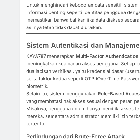
Untuk menghindari kebocoran data sensitif, siste
informasi penting seperti identitas pengguna denga
memastikan bahwa bahkan jika data diakses secara 
aslinya tetap tidak dapat diuraikan.
Sistem Autentikasi dan Manajem
KAYA787 menerapkan
Multi-Factor Authentication
meningkatkan keamanan akses pengguna. Setiap 
dua lapisan verifikasi, yaitu kredensial dasar (user
serta faktor kedua seperti OTP (One-Time Password
biometrik.
Selain itu, sistem menggunakan
Role-Based Acces
yang membatasi hak akses sesuai dengan peran pe
Misalnya, pengguna umum hanya memiliki akses ter
mereka, sementara administrator memiliki izin terb
tertentu.
Perlindungan dari Brute-Force Attack