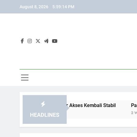
Skip
August 8, 2026
5:59:15 PM
to
content
Bag
Dapatkan T
Sulit Dibuka agar Akses Kembali Stabil
Panduan LEBAH
2 Weeks Ago
HEADLINES