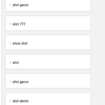
slot gacor
slot 777
situs slot
slot
slot gacor
slot demo