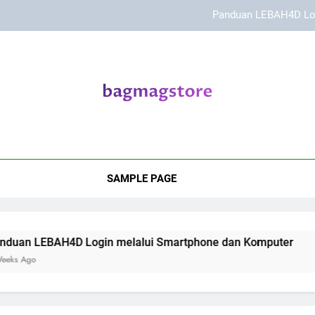
Panduan LEBAH4D Log
Panduan Mengatasi Login KA
Panduan Mengelola Izin Bro
Solusi EDWINSLOT Login saat Halaman Su
 Mag Store
Panduan LEBAH4D Log
as Dan Aksesori Stylish Dari Bag Mag Store. Untuk Gaya Yang 
Panduan Mengatasi Login KA
SAMPLE PAGE
Panduan Mengelola Izin Bro
4D Login melalui Smartphone dan Komputer
Panduan 
2 Weeks Ago