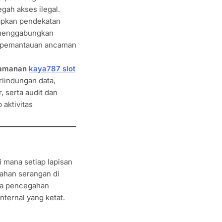
gah akses ilegal.
apkan pendekatan
 menggabungkan
rta pemantauan ancaman
eamanan
kaya787 slot
rlindungan data,
, serta audit dan
aktivitas
di mana setiap lapisan
nahan serangan di
ada pencegahan
nternal yang ketat.