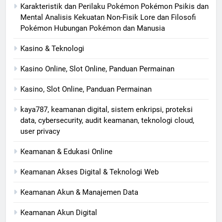
Karakteristik dan Perilaku Pokémon Pokémon Psikis dan
Mental Analisis Kekuatan Non-Fisik Lore dan Filosofi
Pokémon Hubungan Pokémon dan Manusia
Kasino & Teknologi
Kasino Online, Slot Online, Panduan Permainan
Kasino, Slot Online, Panduan Permainan
kaya787, keamanan digital, sistem enkripsi, proteksi
data, cybersecurity, audit keamanan, teknologi cloud,
user privacy
Keamanan & Edukasi Online
Keamanan Akses Digital & Teknologi Web
Keamanan Akun & Manajemen Data
Keamanan Akun Digital