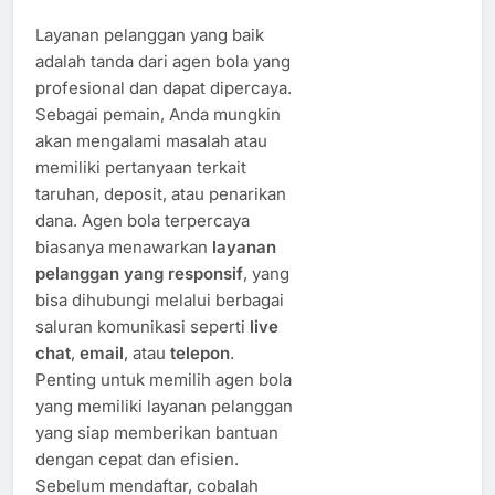
Layanan pelanggan yang baik
adalah tanda dari agen bola yang
profesional dan dapat dipercaya.
Sebagai pemain, Anda mungkin
akan mengalami masalah atau
memiliki pertanyaan terkait
taruhan, deposit, atau penarikan
dana. Agen bola terpercaya
biasanya menawarkan
layanan
pelanggan yang responsif
, yang
bisa dihubungi melalui berbagai
saluran komunikasi seperti
live
chat
,
email
, atau
telepon
.
Penting untuk memilih agen bola
yang memiliki layanan pelanggan
yang siap memberikan bantuan
dengan cepat dan efisien.
Sebelum mendaftar, cobalah