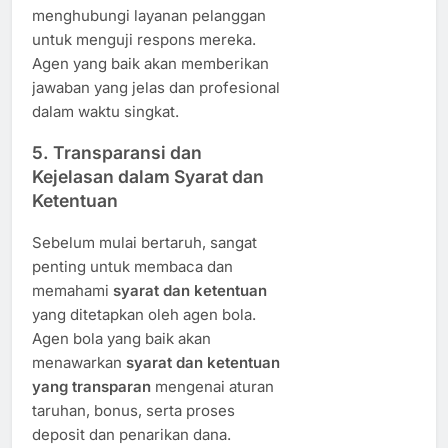
menghubungi layanan pelanggan
untuk menguji respons mereka.
Agen yang baik akan memberikan
jawaban yang jelas dan profesional
dalam waktu singkat.
5.
Transparansi dan
Kejelasan dalam Syarat dan
Ketentuan
Sebelum mulai bertaruh, sangat
penting untuk membaca dan
memahami
syarat dan ketentuan
yang ditetapkan oleh agen bola.
Agen bola yang baik akan
menawarkan
syarat dan ketentuan
yang transparan
mengenai aturan
taruhan, bonus, serta proses
deposit dan penarikan dana.