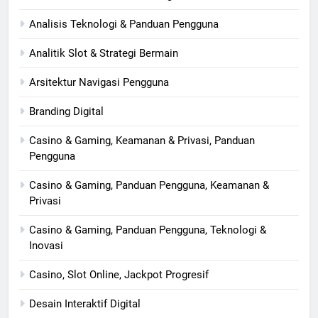
Analisis Teknologi & Panduan Pengguna
Analitik Slot & Strategi Bermain
Arsitektur Navigasi Pengguna
Branding Digital
Casino & Gaming, Keamanan & Privasi, Panduan
Pengguna
Casino & Gaming, Panduan Pengguna, Keamanan &
Privasi
Casino & Gaming, Panduan Pengguna, Teknologi &
Inovasi
Casino, Slot Online, Jackpot Progresif
Desain Interaktif Digital