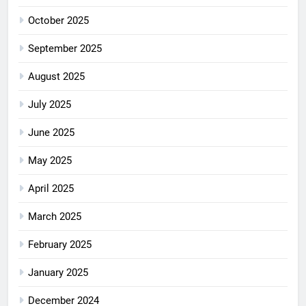
October 2025
September 2025
August 2025
July 2025
June 2025
May 2025
April 2025
March 2025
February 2025
January 2025
December 2024