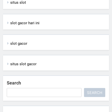
situs slot
slot gacor hari ini
slot gacor
situs slot gacor
Search
SEARCH