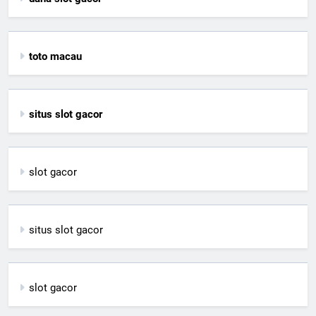
toto macau
situs slot gacor
slot gacor
situs slot gacor
slot gacor