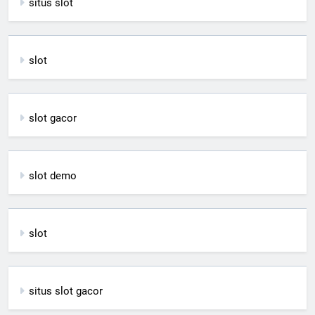
situs slot
slot
slot gacor
slot demo
slot
situs slot gacor