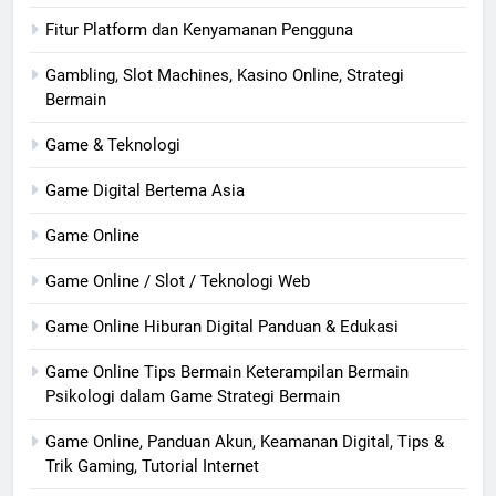
Fitur Platform dan Kenyamanan Pengguna
Gambling, Slot Machines, Kasino Online, Strategi
Bermain
Game & Teknologi
Game Digital Bertema Asia
Game Online
Game Online / Slot / Teknologi Web
Game Online Hiburan Digital Panduan & Edukasi
Game Online Tips Bermain Keterampilan Bermain
Psikologi dalam Game Strategi Bermain
Game Online, Panduan Akun, Keamanan Digital, Tips &
Trik Gaming, Tutorial Internet