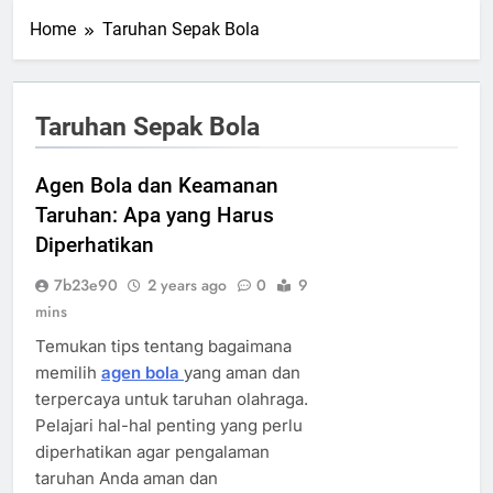
Home
Taruhan Sepak Bola
Taruhan Sepak Bola
Agen Bola dan Keamanan
Taruhan: Apa yang Harus
Diperhatikan
7b23e90
2 years ago
0
9
mins
Temukan tips tentang bagaimana
memilih
agen bola
yang aman dan
terpercaya untuk taruhan olahraga.
Pelajari hal-hal penting yang perlu
diperhatikan agar pengalaman
taruhan Anda aman dan