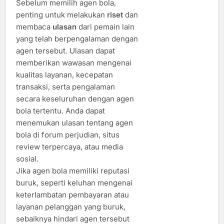
Sebelum memilih agen bola,
penting untuk melakukan
riset
dan
membaca
ulasan
dari pemain lain
yang telah berpengalaman dengan
agen tersebut. Ulasan dapat
memberikan wawasan mengenai
kualitas layanan, kecepatan
transaksi, serta pengalaman
secara keseluruhan dengan agen
bola tertentu. Anda dapat
menemukan ulasan tentang agen
bola di forum perjudian, situs
review terpercaya, atau media
sosial.
Jika agen bola memiliki reputasi
buruk, seperti keluhan mengenai
keterlambatan pembayaran atau
layanan pelanggan yang buruk,
sebaiknya hindari agen tersebut