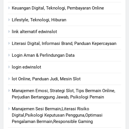
Keuangan Digital, Teknologi, Pembayaran Online
Lifestyle, Teknologi, Hiburan
link alternatif edwinslot
Literasi Digital, Informasi Brand, Panduan Kepercayaan
Login Aman & Perlindungan Data
login edwinslot
lot Online, Panduan Judi, Mesin Slot
Manajemen Emosi, Strategi Slot, Tips Bermain Online,
Perjudian Bertanggung Jawab, Psikologi Pemain
Manajemen Sesi Bermain,Literasi Risiko
Digital,Psikologi Keputusan Pengguna,Optimasi
Pengalaman Bermain,Responsible Gaming