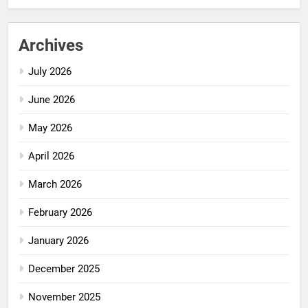
Archives
July 2026
June 2026
May 2026
April 2026
March 2026
February 2026
January 2026
December 2025
November 2025