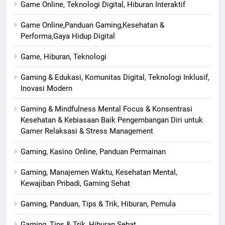
Game Online, Teknologi Digital, Hiburan Interaktif
Game Online,Panduan Gaming,Kesehatan &
Performa,Gaya Hidup Digital
Game, Hiburan, Teknologi
Gaming & Edukasi, Komunitas Digital, Teknologi Inklusif,
Inovasi Modern
Gaming & Mindfulness Mental Focus & Konsentrasi
Kesehatan & Kebiasaan Baik Pengembangan Diri untuk
Gamer Relaksasi & Stress Management
Gaming, Kasino Online, Panduan Permainan
Gaming, Manajemen Waktu, Kesehatan Mental,
Kewajiban Pribadi, Gaming Sehat
Gaming, Panduan, Tips & Trik, Hiburan, Pemula
Gaming, Tips & Trik, Hiburan Sehat