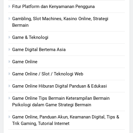
Fitur Platform dan Kenyamanan Pengguna
Gambling, Slot Machines, Kasino Online, Strategi
Bermain
Game & Teknologi
Game Digital Bertema Asia
Game Online
Game Online / Slot / Teknologi Web
Game Online Hiburan Digital Panduan & Edukasi
Game Online Tips Bermain Keterampilan Bermain
Psikologi dalam Game Strategi Bermain
Game Online, Panduan Akun, Keamanan Digital, Tips &
Trik Gaming, Tutorial Internet