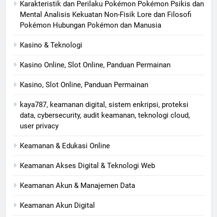
Karakteristik dan Perilaku Pokémon Pokémon Psikis dan
Mental Analisis Kekuatan Non-Fisik Lore dan Filosofi
Pokémon Hubungan Pokémon dan Manusia
Kasino & Teknologi
Kasino Online, Slot Online, Panduan Permainan
Kasino, Slot Online, Panduan Permainan
kaya787, keamanan digital, sistem enkripsi, proteksi
data, cybersecurity, audit keamanan, teknologi cloud,
user privacy
Keamanan & Edukasi Online
Keamanan Akses Digital & Teknologi Web
Keamanan Akun & Manajemen Data
Keamanan Akun Digital