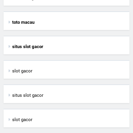
toto macau
situs slot gacor
slot gacor
situs slot gacor
slot gacor