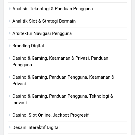
Analisis Teknologi & Panduan Pengguna
Analitik Slot & Strategi Bermain
Arsitektur Navigasi Pengguna
Branding Digital
Casino & Gaming, Keamanan & Privasi, Panduan
Pengguna
Casino & Gaming, Panduan Pengguna, Keamanan &
Privasi
Casino & Gaming, Panduan Pengguna, Teknologi &
Inovasi
Casino, Slot Online, Jackpot Progresif
Desain Interaktif Digital