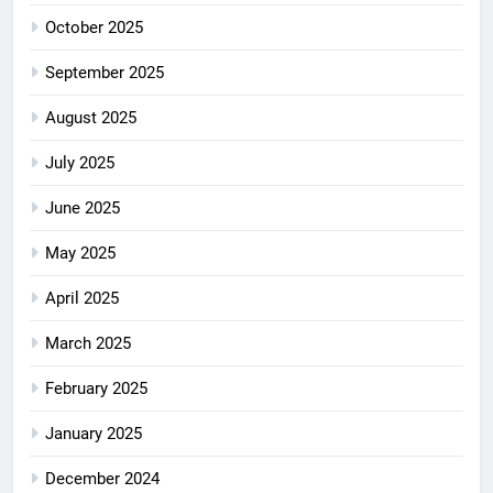
October 2025
September 2025
August 2025
July 2025
June 2025
May 2025
April 2025
March 2025
February 2025
January 2025
December 2024