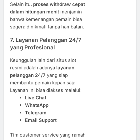
Selain itu,
proses withdraw cepat
dalam hitungan menit
menjamin
bahwa kemenangan pemain bisa
segera dinikmati tanpa hambatan.
7.
Layanan Pelanggan 24/7
yang Profesional
Keunggulan lain dari situs slot
resmi adalah adanya
layanan
pelanggan 24/7
yang siap
membantu pemain kapan saja.
Layanan ini bisa diakses melalui:
Live Chat
WhatsApp
Telegram
Email Support
Tim customer service yang ramah