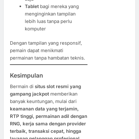
Tablet
bagi mereka yang
menginginkan tampilan
lebih luas tanpa perlu
komputer
Dengan tampilan yang responsif,
pemain dapat menikmati
permainan tanpa hambatan teknis.
Kesimpulan
Bermain di
situs slot resmi yang
gampang jackpot
memberikan
banyak keuntungan, mulai dari
keamanan data yang terjamin,
RTP tinggi, permainan adil dengan
RNG, kerja sama dengan provider
terbaik, transaksi cepat, hingga
layanan pelanggan profesional
.