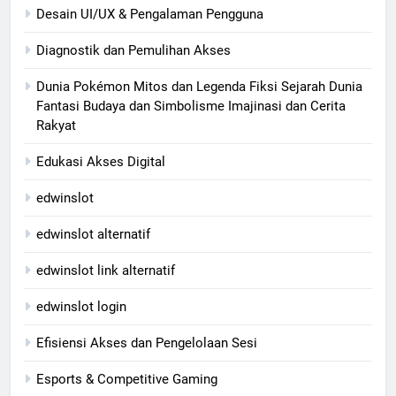
Desain UI/UX & Pengalaman Pengguna
Diagnostik dan Pemulihan Akses
Dunia Pokémon Mitos dan Legenda Fiksi Sejarah Dunia
Fantasi Budaya dan Simbolisme Imajinasi dan Cerita
Rakyat
Edukasi Akses Digital
edwinslot
edwinslot alternatif
edwinslot link alternatif
edwinslot login
Efisiensi Akses dan Pengelolaan Sesi
Esports & Competitive Gaming