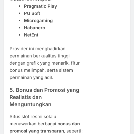
Pragmatic Play
PG Soft
Microgaming
Habanero
NetEnt
Provider ini menghadirkan
permainan berkualitas tinggi
dengan grafik yang menarik, fitur
bonus melimpah, serta sistem
permainan yang adil.
5.
Bonus dan Promosi yang
Realistis dan
Menguntungkan
Situs slot resmi selalu
menawarkan berbagai
bonus dan
promosi yang transparan
, seperti: