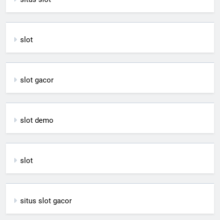
slot
slot gacor
slot demo
slot
situs slot gacor