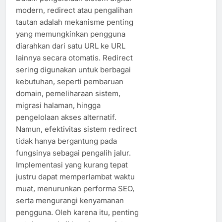
modern, redirect atau pengalihan
tautan adalah mekanisme penting
yang memungkinkan pengguna
diarahkan dari satu URL ke URL
lainnya secara otomatis. Redirect
sering digunakan untuk berbagai
kebutuhan, seperti pembaruan
domain, pemeliharaan sistem,
migrasi halaman, hingga
pengelolaan akses alternatif.
Namun, efektivitas sistem redirect
tidak hanya bergantung pada
fungsinya sebagai pengalih jalur.
Implementasi yang kurang tepat
justru dapat memperlambat waktu
muat, menurunkan performa SEO,
serta mengurangi kenyamanan
pengguna. Oleh karena itu, penting