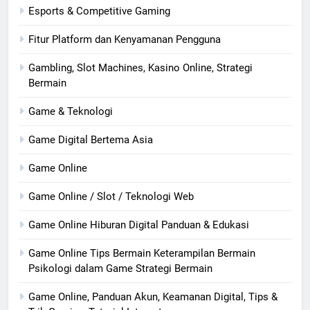
Esports & Competitive Gaming
Fitur Platform dan Kenyamanan Pengguna
Gambling, Slot Machines, Kasino Online, Strategi
Bermain
Game & Teknologi
Game Digital Bertema Asia
Game Online
Game Online / Slot / Teknologi Web
Game Online Hiburan Digital Panduan & Edukasi
Game Online Tips Bermain Keterampilan Bermain
Psikologi dalam Game Strategi Bermain
Game Online, Panduan Akun, Keamanan Digital, Tips &