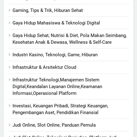
Gaming, Tips & Trik, Hiburan Sehat
Gaya Hidup Mahasiswa & Teknologi Digital
Gaya Hidup Sehat, Nutrisi & Diet, Pola Makan Seimbang,
Kesehatan Anak & Dewasa, Wellness & Self-Care
Industri Kasino, Teknologi, Game, Hiburan
Infrastruktur & Arsitektur Cloud
Infrastruktur Teknologi,Manajemen Sistem
Digital,Keandalan Layanan Online,Keamanan
Informasi,Operasional Platform
Investasi, Keuangan Pribadi, Strategi Keuangan,
Pengembangan Aset, Pendidikan Finansial
Judi Online, Slot Online, Panduan Pemula