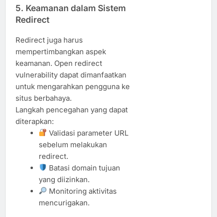
5. Keamanan dalam Sistem
Redirect
Redirect juga harus
mempertimbangkan aspek
keamanan. Open redirect
vulnerability dapat dimanfaatkan
untuk mengarahkan pengguna ke
situs berbahaya.
Langkah pencegahan yang dapat
diterapkan:
Validasi parameter URL
sebelum melakukan
redirect.
Batasi domain tujuan
yang diizinkan.
Monitoring aktivitas
mencurigakan.