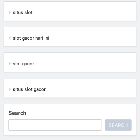
situs slot
slot gacor hari ini
slot gacor
situs slot gacor
Search
SEARCH