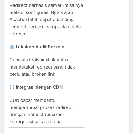
Redirect berbasis server (misalnya
melalui konfigurasi Nginx atau
Apache) lebih cepat dibanding
redirect berbasis script atau meta
refresh.
Lakukan Audit Berkala
Gunakan tools analitik untuk
mendeteksi redirect yang tidak
perlu atau broken link.
Integrasi dengan CDN
CDN dapat membantu
mempercepat proses redirect
dengan mendistribusikan
konfigurasi secara global.