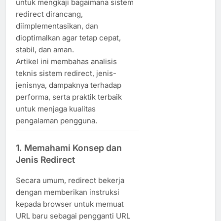
untuk mengkaji bagaimana sistem
redirect dirancang,
diimplementasikan, dan
dioptimalkan agar tetap cepat,
stabil, dan aman.
Artikel ini membahas analisis
teknis sistem redirect, jenis-
jenisnya, dampaknya terhadap
performa, serta praktik terbaik
untuk menjaga kualitas
pengalaman pengguna.
1. Memahami Konsep dan
Jenis Redirect
Secara umum, redirect bekerja
dengan memberikan instruksi
kepada browser untuk memuat
URL baru sebagai pengganti URL