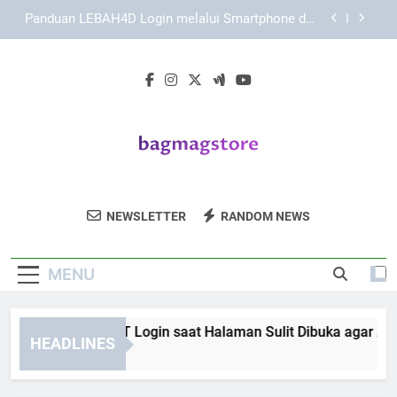
Skip
Panduan Mengatasi Login KAYA787 yang Terhenti
to
di Halaman Awal
content
Panduan Mengelola Izin Browser sebelum
Membuka KAYA787 Login
Solusi EDWINSLOT Login saat Halaman Sulit
Dibuka agar Akses Kembali Stabil
Panduan LEBAH4D Login melalui Smartphone dan
Komputer
Panduan Mengatasi Login KAYA787 yang Terhenti
di Halaman Awal
Bag Mag Store
Dapatkan Tas Dan Aksesori Stylish Dari Bag
Panduan Mengelola Izin Browser sebelum
NEWSLETTER
RANDOM NEWS
Membuka KAYA787 Login
Mag Store. Untuk Gaya Yang Selalu On-
Trend.
MENU
lusi EDWINSLOT Login saat Halaman Sulit Dibuka agar Akses K
HEADLINES
Weeks Ago