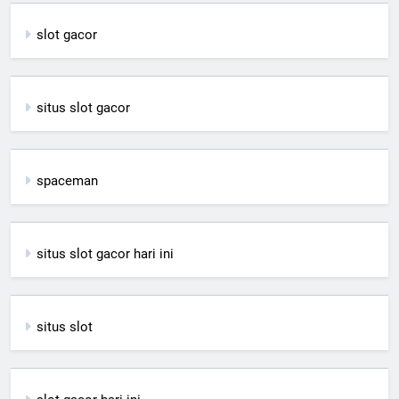
slot gacor
situs slot gacor
spaceman
situs slot gacor hari ini
situs slot