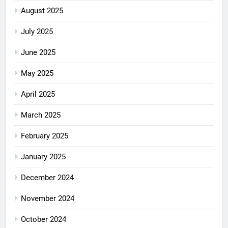
August 2025
July 2025
June 2025
May 2025
April 2025
March 2025
February 2025
January 2025
December 2024
November 2024
October 2024