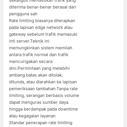
sekaligus memastikan trafik yang
diterima benar-benar berasal dari
pengguna sah
Rate limiting biasanya diterapkan
pada lapisan edge network atau
gateway sebelum trafik memasuki
inti server.Teknik ini
memungkinkan sistem memilah
antara trafik normal dan trafik
mencurigakan secara
dini.Permintaan yang melebihi
ambang batas akan ditolak,
ditunda, atau diarahkan ke lapisan
pemeriksaan tambahan.Tanpa rate
limiting, serangan berbasis volume
dapat menguras sumber daya
hingga berdampak pada downtime
atau kegagalan layanan
Standar penerapan rate limiting