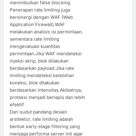
menimbulkan false blocking
Penerapan rate limiting juga
bersinergi dengan WAF (Web
Application Firewall).WAF
melakukan analisis isi permintaan,
sementara rate limiting
mengevaluasi kuantitas
permintaan.Jika WAF mendeteksi
injeksi skrip, blok dilakukan
berdasarkan payload.Jika rate
limiting mendeteksi kelebihan
koneksi, blok dilakukan
berdasarkan intensitas.Akibatnya,
proteksi menjadi berlapis dan lebih
efektif
Dari sudut pandang desain
arsitektur, rate limiting adalah
bentuk early-stage filtering yang
menjaga performa server inti agar