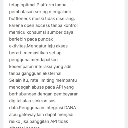
tetap optimal.Platform tanpa
pembatasan sering mengalami
bottleneck meski tidak diserang,
karena open access tanpa kontrol
memicu konsumsi sumber daya
berlebih pada puncak
aktivitas.Mengatur laju akses
berarti memastikan setiap
pengguna mendapatkan
kesempatan interaksi yang adil
tanpa gangguan eksternal
Selain itu, rate limiting membantu
mencegah abuse pada API yang
berhubungan dengan pembayaran
digital atau sinkronisasi
data.Penggunaan integrasi DANA
atau gateway lain dapat menjadi
risiko jika panggilan API tidak