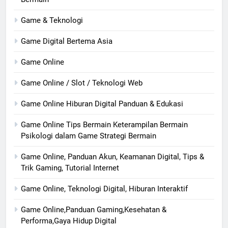
Game & Teknologi
Game Digital Bertema Asia
Game Online
Game Online / Slot / Teknologi Web
Game Online Hiburan Digital Panduan & Edukasi
Game Online Tips Bermain Keterampilan Bermain
Psikologi dalam Game Strategi Bermain
Game Online, Panduan Akun, Keamanan Digital, Tips &
Trik Gaming, Tutorial Internet
Game Online, Teknologi Digital, Hiburan Interaktif
Game Online,Panduan Gaming,Kesehatan &
Performa,Gaya Hidup Digital