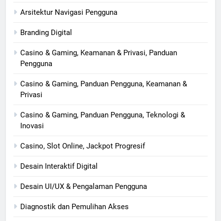
Arsitektur Navigasi Pengguna
Branding Digital
Casino & Gaming, Keamanan & Privasi, Panduan
Pengguna
Casino & Gaming, Panduan Pengguna, Keamanan &
Privasi
Casino & Gaming, Panduan Pengguna, Teknologi &
Inovasi
Casino, Slot Online, Jackpot Progresif
Desain Interaktif Digital
Desain UI/UX & Pengalaman Pengguna
Diagnostik dan Pemulihan Akses