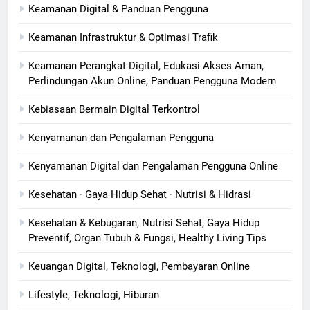
Keamanan Digital & Panduan Pengguna
Keamanan Infrastruktur & Optimasi Trafik
Keamanan Perangkat Digital, Edukasi Akses Aman,
Perlindungan Akun Online, Panduan Pengguna Modern
Kebiasaan Bermain Digital Terkontrol
Kenyamanan dan Pengalaman Pengguna
Kenyamanan Digital dan Pengalaman Pengguna Online
Kesehatan · Gaya Hidup Sehat · Nutrisi & Hidrasi
Kesehatan & Kebugaran, Nutrisi Sehat, Gaya Hidup
Preventif, Organ Tubuh & Fungsi, Healthy Living Tips
Keuangan Digital, Teknologi, Pembayaran Online
Lifestyle, Teknologi, Hiburan