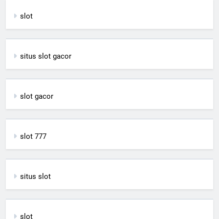
slot
situs slot gacor
slot gacor
slot 777
situs slot
slot