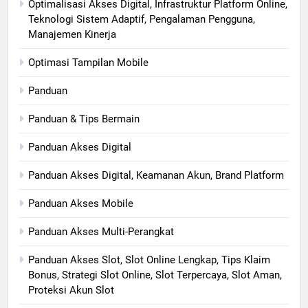
Optimalisasi Akses Digital, Infrastruktur Platform Online,
Teknologi Sistem Adaptif, Pengalaman Pengguna,
Manajemen Kinerja
Optimasi Tampilan Mobile
Panduan
Panduan & Tips Bermain
Panduan Akses Digital
Panduan Akses Digital, Keamanan Akun, Brand Platform
Panduan Akses Mobile
Panduan Akses Multi-Perangkat
Panduan Akses Slot, Slot Online Lengkap, Tips Klaim
Bonus, Strategi Slot Online, Slot Terpercaya, Slot Aman,
Proteksi Akun Slot