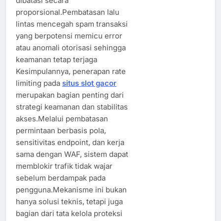
dibatasi secara
proporsional.Pembatasan lalu
lintas mencegah spam transaksi
yang berpotensi memicu error
atau anomali otorisasi sehingga
keamanan tetap terjaga
Kesimpulannya, penerapan rate
limiting pada
situs slot gacor
merupakan bagian penting dari
strategi keamanan dan stabilitas
akses.Melalui pembatasan
permintaan berbasis pola,
sensitivitas endpoint, dan kerja
sama dengan WAF, sistem dapat
memblokir trafik tidak wajar
sebelum berdampak pada
pengguna.Mekanisme ini bukan
hanya solusi teknis, tetapi juga
bagian dari tata kelola proteksi