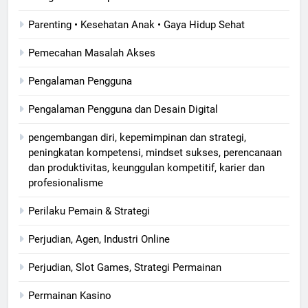
Parenting • Kesehatan Anak • Gaya Hidup Sehat
Pemecahan Masalah Akses
Pengalaman Pengguna
Pengalaman Pengguna dan Desain Digital
pengembangan diri, kepemimpinan dan strategi,
peningkatan kompetensi, mindset sukses, perencanaan
dan produktivitas, keunggulan kompetitif, karier dan
profesionalisme
Perilaku Pemain & Strategi
Perjudian, Agen, Industri Online
Perjudian, Slot Games, Strategi Permainan
Permainan Kasino