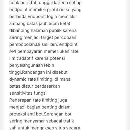
tidak bersifat tunggal karena setiap
endpoint memiliki profil risiko yang
berbeda.Endpoint login memiliki
ambang batas jauh lebih ketat
dibanding halaman publik karena
sering menjadi target percobaan
pembobolan.Di sisi lain, endpoint
API pembayaran memerlukan rate
limit adaptif karena potensi
penyalahgunaan lebih
tinggi.Rancangan ini disebut
dynamic rate limiting, di mana
batas diatur berdasarkan
sensitivitas fungsi
Penerapan rate limiting juga
menjadi bagian penting dalam
proteksi anti bot.Serangan bot
sering menyamar sebagai trafik
sah untuk mengakses situs secara