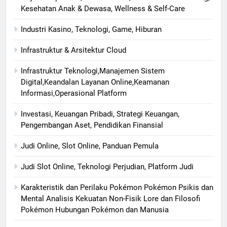
Kesehatan Anak & Dewasa, Wellness & Self-Care
Industri Kasino, Teknologi, Game, Hiburan
Infrastruktur & Arsitektur Cloud
Infrastruktur Teknologi,Manajemen Sistem
Digital,Keandalan Layanan Online,Keamanan
Informasi,Operasional Platform
Investasi, Keuangan Pribadi, Strategi Keuangan,
Pengembangan Aset, Pendidikan Finansial
Judi Online, Slot Online, Panduan Pemula
Judi Slot Online, Teknologi Perjudian, Platform Judi
Karakteristik dan Perilaku Pokémon Pokémon Psikis dan
Mental Analisis Kekuatan Non-Fisik Lore dan Filosofi
Pokémon Hubungan Pokémon dan Manusia