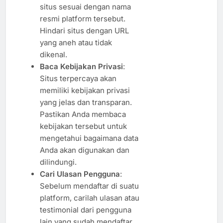
situs sesuai dengan nama
resmi platform tersebut.
Hindari situs dengan URL
yang aneh atau tidak
dikenal.
Baca Kebijakan Privasi
:
Situs terpercaya akan
memiliki kebijakan privasi
yang jelas dan transparan.
Pastikan Anda membaca
kebijakan tersebut untuk
mengetahui bagaimana data
Anda akan digunakan dan
dilindungi.
Cari Ulasan Pengguna
:
Sebelum mendaftar di suatu
platform, carilah ulasan atau
testimonial dari pengguna
lain yang sudah mendaftar.