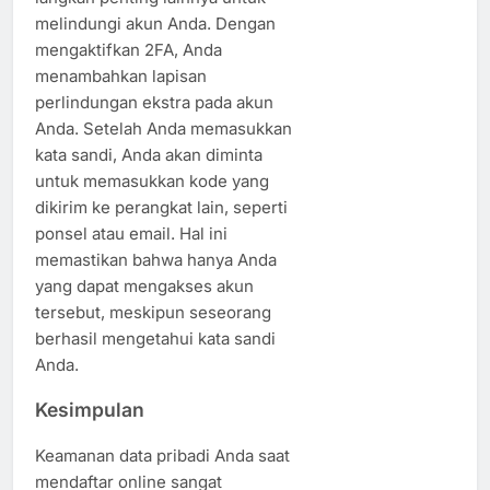
melindungi akun Anda. Dengan
mengaktifkan 2FA, Anda
menambahkan lapisan
perlindungan ekstra pada akun
Anda. Setelah Anda memasukkan
kata sandi, Anda akan diminta
untuk memasukkan kode yang
dikirim ke perangkat lain, seperti
ponsel atau email. Hal ini
memastikan bahwa hanya Anda
yang dapat mengakses akun
tersebut, meskipun seseorang
berhasil mengetahui kata sandi
Anda.
Kesimpulan
Keamanan data pribadi Anda saat
mendaftar online sangat