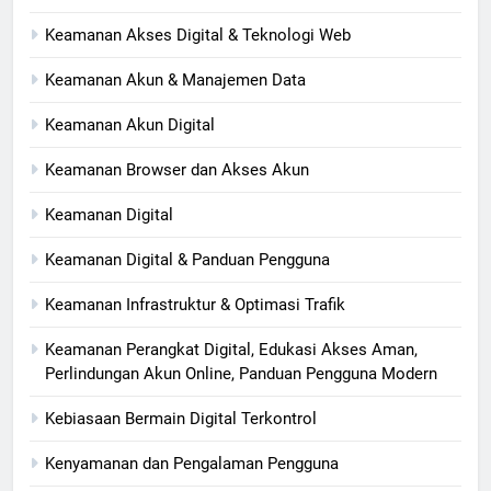
Keamanan Akses Digital & Teknologi Web
Keamanan Akun & Manajemen Data
Keamanan Akun Digital
Keamanan Browser dan Akses Akun
Keamanan Digital
Keamanan Digital & Panduan Pengguna
Keamanan Infrastruktur & Optimasi Trafik
Keamanan Perangkat Digital, Edukasi Akses Aman,
Perlindungan Akun Online, Panduan Pengguna Modern
Kebiasaan Bermain Digital Terkontrol
Kenyamanan dan Pengalaman Pengguna