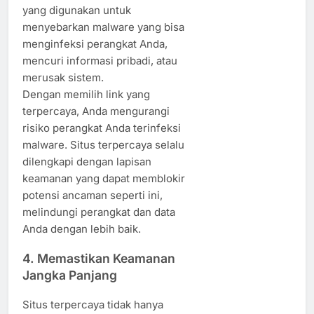
yang digunakan untuk
menyebarkan malware yang bisa
menginfeksi perangkat Anda,
mencuri informasi pribadi, atau
merusak sistem.
Dengan memilih link yang
terpercaya, Anda mengurangi
risiko perangkat Anda terinfeksi
malware. Situs terpercaya selalu
dilengkapi dengan lapisan
keamanan yang dapat memblokir
potensi ancaman seperti ini,
melindungi perangkat dan data
Anda dengan lebih baik.
4.
Memastikan Keamanan
Jangka Panjang
Situs terpercaya tidak hanya