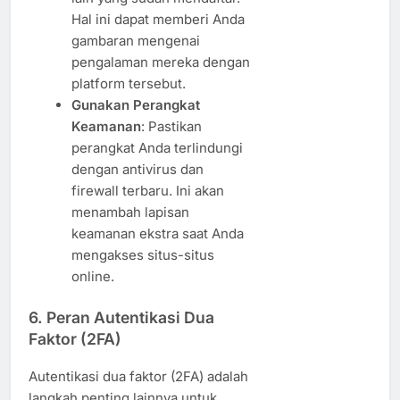
Hal ini dapat memberi Anda
gambaran mengenai
pengalaman mereka dengan
platform tersebut.
Gunakan Perangkat
Keamanan
: Pastikan
perangkat Anda terlindungi
dengan antivirus dan
firewall terbaru. Ini akan
menambah lapisan
keamanan ekstra saat Anda
mengakses situs-situs
online.
6.
Peran Autentikasi Dua
Faktor (2FA)
Autentikasi dua faktor (2FA) adalah
langkah penting lainnya untuk