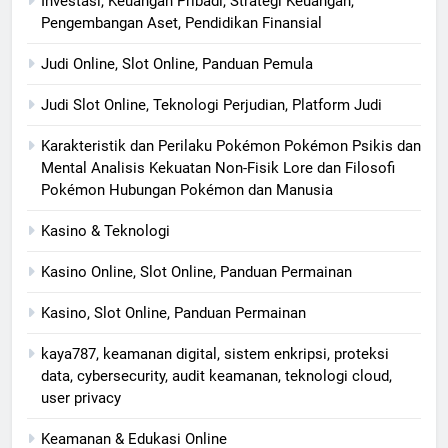
Investasi, Keuangan Pribadi, Strategi Keuangan,
Pengembangan Aset, Pendidikan Finansial
Judi Online, Slot Online, Panduan Pemula
Judi Slot Online, Teknologi Perjudian, Platform Judi
Karakteristik dan Perilaku Pokémon Pokémon Psikis dan
Mental Analisis Kekuatan Non-Fisik Lore dan Filosofi
Pokémon Hubungan Pokémon dan Manusia
Kasino & Teknologi
Kasino Online, Slot Online, Panduan Permainan
Kasino, Slot Online, Panduan Permainan
kaya787, keamanan digital, sistem enkripsi, proteksi
data, cybersecurity, audit keamanan, teknologi cloud,
user privacy
Keamanan & Edukasi Online