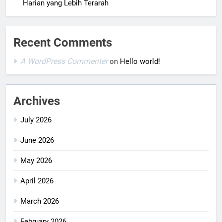
Harian yang Lebih Terarah
Recent Comments
A WordPress Commenter
on
Hello world!
Archives
July 2026
June 2026
May 2026
April 2026
March 2026
February 2026