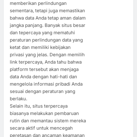
memberikan perlindungan
sementara, tetapi juga memastikan
bahwa data Anda tetap aman dalam
jangka panjang. Banyak situs besar
dan tepercaya yang mematuhi
peraturan perlindungan data yang
ketat dan memiliki kebijakan
privasi yang jelas. Dengan memilih
link terpercaya, Anda tahu bahwa
platform tersebut akan menjaga
data Anda dengan hati-hati dan
mengelola informasi pribadi Anda
sesuai dengan peraturan yang
berlaku.
Selain itu, situs terpercaya
biasanya melakukan pembaruan
rutin dan memantau sistem mereka
secara aktif untuk mencegah
peretasan dan ancaman keamanan