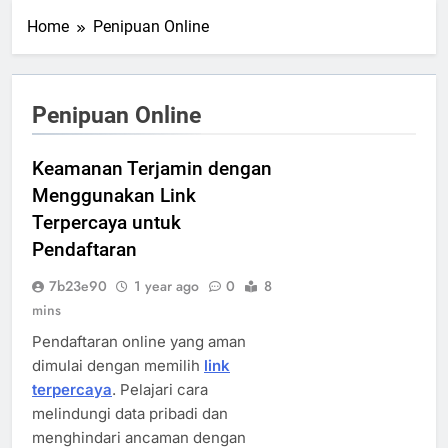
Home
Penipuan Online
Penipuan Online
Keamanan Terjamin dengan
Menggunakan Link
Terpercaya untuk
Pendaftaran
7b23e90
1 year ago
0
8
mins
Pendaftaran online yang aman
dimulai dengan memilih
link
terpercaya
. Pelajari cara
melindungi data pribadi dan
menghindari ancaman dengan