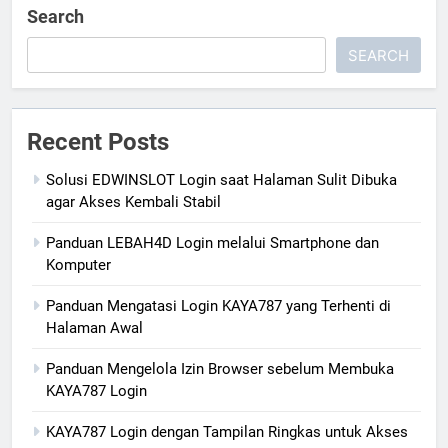
Search
SEARCH
Recent Posts
Solusi EDWINSLOT Login saat Halaman Sulit Dibuka
agar Akses Kembali Stabil
Panduan LEBAH4D Login melalui Smartphone dan
Komputer
Panduan Mengatasi Login KAYA787 yang Terhenti di
Halaman Awal
Panduan Mengelola Izin Browser sebelum Membuka
KAYA787 Login
KAYA787 Login dengan Tampilan Ringkas untuk Akses