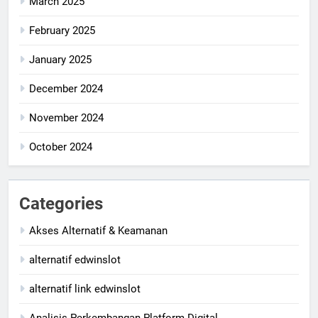
March 2025
February 2025
January 2025
December 2024
November 2024
October 2024
Categories
Akses Alternatif & Keamanan
alternatif edwinslot
alternatif link edwinslot
Analisis Perkembangan Platform Digital