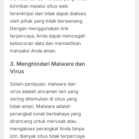
kirimkan melalui situs web
terenkripsi dan tidak dapat diakses
oleh pihak yang tidak berwenang.
Dengan menggunakan link
terpercaya, Anda dapat mencegah
kebocoran data dan memastikan
transaksi Anda aman.
3.
Menghindari Malware dan
Virus
Selain penipuan, malware dan
virus adalah ancaman lain yang
sering ditemukan di situs yang
tidak aman. Malware adalah
perangkat lunak berbahaya yang
dirancang untuk merusak atau
mengakses perangkat Anda tanpa
izin. Banyak situs tidak terpercaya