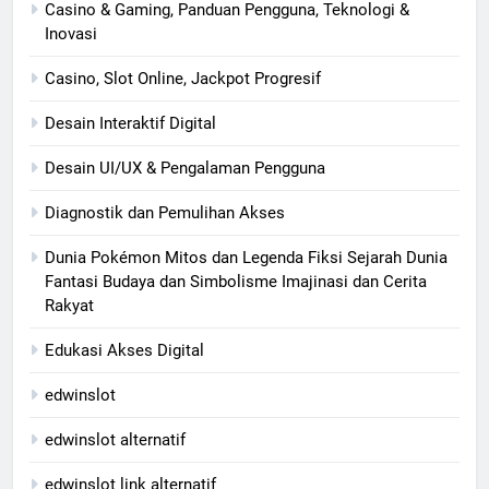
Casino & Gaming, Panduan Pengguna, Teknologi &
Inovasi
Casino, Slot Online, Jackpot Progresif
Desain Interaktif Digital
Desain UI/UX & Pengalaman Pengguna
Diagnostik dan Pemulihan Akses
Dunia Pokémon Mitos dan Legenda Fiksi Sejarah Dunia
Fantasi Budaya dan Simbolisme Imajinasi dan Cerita
Rakyat
Edukasi Akses Digital
edwinslot
edwinslot alternatif
edwinslot link alternatif