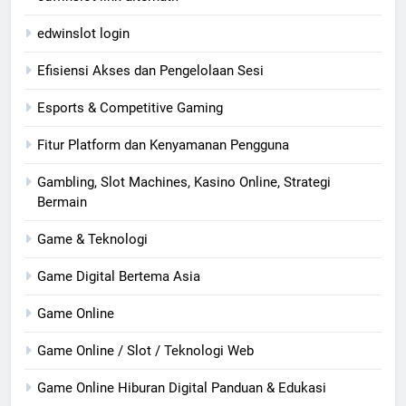
edwinslot login
Efisiensi Akses dan Pengelolaan Sesi
Esports & Competitive Gaming
Fitur Platform dan Kenyamanan Pengguna
Gambling, Slot Machines, Kasino Online, Strategi
Bermain
Game & Teknologi
Game Digital Bertema Asia
Game Online
Game Online / Slot / Teknologi Web
Game Online Hiburan Digital Panduan & Edukasi