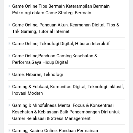
Game Online Tips Bermain Keterampilan Bermain
Psikologi dalam Game Strategi Bermain
Game Online, Panduan Akun, Keamanan Digital, Tips &
Trik Gaming, Tutorial Internet
Game Online, Teknologi Digital, Hiburan Interaktif
Game Online,Panduan Gaming,Kesehatan &
Performa,Gaya Hidup Digital
Game, Hiburan, Teknologi
Gaming & Edukasi, Komunitas Digital, Teknologi Inklusif,
Inovasi Modern
Gaming & Mindfulness Mental Focus & Konsentrasi
Kesehatan & Kebiasaan Baik Pengembangan Diri untuk
Gamer Relaksasi & Stress Management
Gaming, Kasino Online, Panduan Permainan