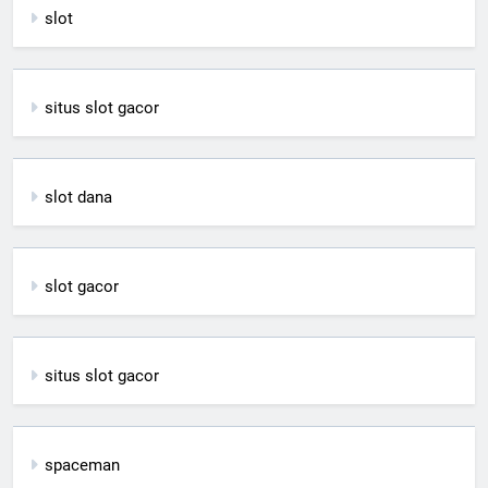
slot
situs slot gacor
slot dana
slot gacor
situs slot gacor
spaceman